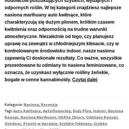
hodowców poszukujących szybkich, wydajnych i
odpornych roślin. W tej kategorii znajdziesz najlepsze
nasiona marihuany auto kwitnące, które
charakteryzują się dużym plonem, krótkim czasem
kwitnienia oraz odpornością na trudne warunki
atmosferyczne. Niezależnie od tego, czy planujesz
uprawę na zewnątrz w chłodniejszym klimacie, czy w
kontrolowanym środowisku indoor, nasze nasiona
zapewnią Ci doskonałe rezultaty. Co ważne, wszystkie
prezentowane tu odmiany to nasiona feminizowane, co
oznacza, że uzyskasz wyłącznie rośliny żeńskie,
TOP
bogate w cenne kannabinoidy.
Czytaj dalej
5
Auto
Kwitnących
Kategorie:
Nasiona
,
Recenzje
Odmian
Tagi:
Auto Kwitnące
,
Autoflowering
,
Duży Plon
,
Indoor
,
Nasiona
z
Konopi
,
Nasiona Marihuany
,
Obfite Zbiory
,
Odmiany Konopi
,
Bardzo
Outdoor
,
Proste w Uprawie
,
Szybkie Odmiany
,
Szybko