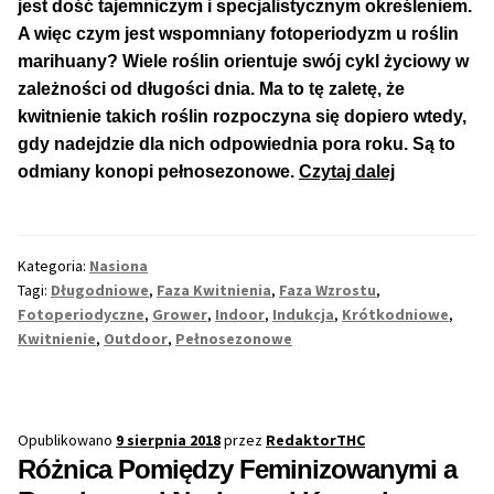
jest dość tajemniczym i specjalistycznym określeniem.
A więc czym jest wspomniany fotoperiodyzm u roślin
marihuany? Wiele roślin orientuje swój cykl życiowy w
zależności od długości dnia. Ma to tę zaletę, że
kwitnienie takich roślin rozpoczyna się dopiero wtedy,
gdy nadejdzie dla nich odpowiednia pora roku. Są to
Co
odmiany konopi pełnosezonowe.
Czytaj dalej
to
Jest
Fotoperiod
Kategoria:
Nasiona
u
Tagi:
Długodniowe
,
Faza Kwitnienia
,
Faza Wzrostu
,
Roślin
Fotoperiodyczne
,
Grower
,
Indoor
,
Indukcja
,
Krótkodniowe
,
Konopi?
Kwitnienie
,
Outdoor
,
Pełnosezonowe
Opublikowano
9 sierpnia 2018
przez
RedaktorTHC
Różnica Pomiędzy Feminizowanymi a