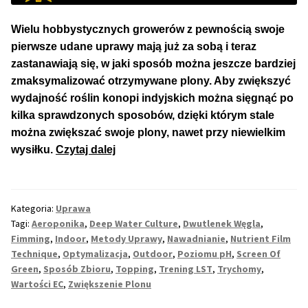
Wielu hobbystycznych growerów z pewnością swoje
pierwsze udane uprawy mają już za sobą i teraz
zastanawiają się, w jaki sposób można jeszcze bardziej
zmaksymalizować otrzymywane plony. Aby zwiększyć
wydajność roślin konopi indyjskich można sięgnąć po
kilka sprawdzonych sposobów, dzięki którym stale
można zwiększać swoje plony, nawet przy niewielkim
Dziesięć
wysiłku.
Czytaj dalej
Kroków
do
Zwiększenia
Kategoria:
Uprawa
Plonu
Tagi:
Aeroponika
,
Deep Water Culture
,
Dwutlenek Węgla
,
w
Fimming
,
Indoor
,
Metody Uprawy
,
Nawadnianie
,
Nutrient Film
Uprawie
Technique
,
Optymalizacja
,
Outdoor
,
Poziomu pH
,
Screen Of
Green
,
Sposób Zbioru
,
Topping
,
Trening LST
,
Trychomy
,
Marihuany
Wartości EC
,
Zwiększenie Plonu