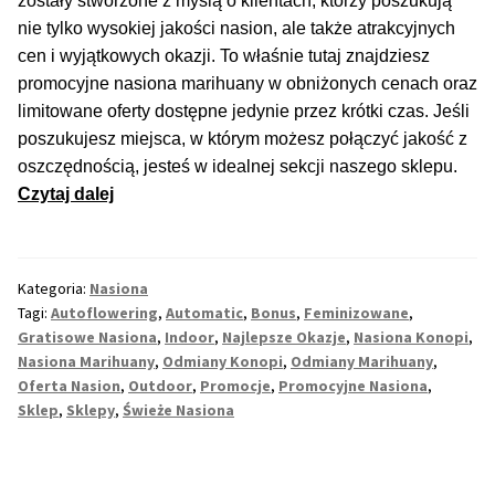
Inne Akcesoria
zostały stworzone z myślą o klientach, którzy poszukują
nie tylko wysokiej jakości nasion, ale także atrakcyjnych
Rozwiń
cen i wyjątkowych okazji. To właśnie tutaj znajdziesz
Informacje
menu
promocyjne nasiona marihuany w obniżonych cenach oraz
potom
Rozwiń
limitowane oferty dostępne jedynie przez krótki czas. Jeśli
Blog
menu
poszukujesz miejsca, w którym możesz połączyć jakość z
potom
oszczędnością, jesteś w idealnej sekcji naszego sklepu.
GRATIS
Najlepsze
Czytaj dalej
promocje
PROMOCJA 500 Plus
na
nasiona
Kategoria:
Nasiona
Harmonogram Outdoor
marihuany
Tagi:
Autoflowering
,
Automatic
,
Bonus
,
Feminizowane
,
–
Gratisowe Nasiona
,
Indoor
,
Najlepsze Okazje
,
Nasiona Konopi
,
Formy i Koszt Wysyłki
sprawdzaj
Nasiona Marihuany
,
Odmiany Konopi
,
Odmiany Marihuany
,
Oferta Nasion
,
Outdoor
,
Promocje
,
Promocyjne Nasiona
,
regularnie
Odbiór Osobisty
Sklep
,
Sklepy
,
Świeże Nasiona
Kontakt