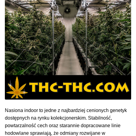
NAJLEPSZE OKAZJE
PROMOCJA TYGODNIA
Dla Początkujących
Indoor w Domu
Outdoor na Dworze
Półautomaty Outdoor
Automaty XXL
Nasiona indoor to jedne z najbardziej cenionych genetyk
dostępnych na rynku kolekcjonerskim. Stabilność,
Pełnosezonowe XXL
powtarzalność cech oraz starannie dopracowane linie
hodowlane sprawiają, że odmiany rozwijane w
Szybkie Automaty