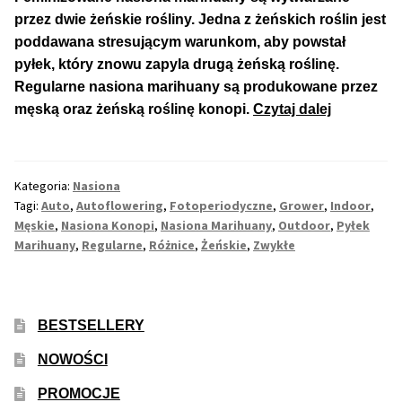
przez dwie żeńskie rośliny. Jedna z żeńskich roślin jest
poddawana stresującym warunkom, aby powstał
pyłek, który znowu zapyla drugą żeńską roślinę.
Regularne nasiona marihuany są produkowane przez
Różnica
męską oraz żeńską roślinę konopi.
Czytaj dalej
Pomiędzy
Feminizo
a
Kategoria:
Nasiona
Regularny
Tagi:
Auto
,
Autoflowering
,
Fotoperiodyczne
,
Grower
,
Indoor
,
Nasionam
Męskie
,
Nasiona Konopi
,
Nasiona Marihuany
,
Outdoor
,
Pyłek
Konopi
Marihuany
,
Regularne
,
Różnice
,
Żeńskie
,
Zwykłe
BESTSELLERY
NOWOŚCI
PROMOCJE