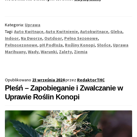
Konopi
Outdoor
–
Kategoria:
Uprawa
Kompleksowe
Tagi:
Auto Kwitnące
,
Auto Kwitnienie
,
Autokwitnące
,
Gleba
,
Wskazówki
Indoor
,
Na Dworze
,
Outdoor
,
Pełno Sezonowe
,
Dla
Pełnosezonowe
,
pH Podłoża
,
Rośliny Konopi
,
Słońce
,
Uprawa
Marihuany
,
Wady
,
Warunki
,
Zalety
,
Ziemia
Początkującyc
Opublikowano
23 września 2024
przez
RedaktorTHC
Pleśń – Zapobieganie i Zwalczanie w
Uprawie Roślin Konopi