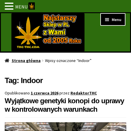
MENU
Przejdź
Przejdź
Menu
do
do
nawigacji
treści
Strona Główna
Strona główna
Wpisy oznaczone “Indoor”
BESTSELLERY
Tag:
Indoor
NOWOŚCI
Opublikowano
1 czerwca 2026
przez
RedaktorTHC
Wyjątkowe genetyki konopi do uprawy
PROMOCJE
w kontrolowanych warunkach
PROMOCJE 1+1