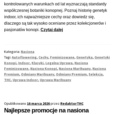
kontrolowanych warunkach od lat wyznaczają standardy
współczesnej botaniki konopnej. Poznaj historię genetyk
Max THC 21% i Więcej
indoor, ich najważniejsze cechy oraz dowiedz się,
dlaczego są tak wysoko oceniane przez kolekcjonerów i
Odporne Odmiany
Wyjątkowe
pasjonatów konopi.
Czytaj dalej
genetyki
Medyczne Odmiany
konopi
do
Kategoria:
Nasiona
Regularne
uprawy
Tagi:
Autoflowering
,
Cechy
,
Feminizowane
,
Genetyka
,
Genetyki
w
Konopi
,
Indoor
,
Klasyki
,
Legalna Uprawa
,
Nasiona
Przewaga Indica
kontrolowanych
Feminizowane
,
Nasiona Konopi
,
Nasiona Marihuany
,
Nasiona
Premium
,
Odmiany Marihuany
,
Odmiany Premium
,
Selekcja
,
warunkach
THC
,
Uprawa Indoor
,
Uprawa Marihuany
Przewaga Sativa
100% Indica
Opublikowano
16 marca 2026
przez
RedaktorTHC
100% Sativa
Najlepsze promocje na nasiona