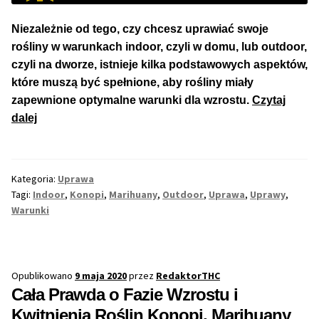
Niezależnie od tego, czy chcesz uprawiać swoje
rośliny w warunkach indoor, czyli w domu, lub outdoor,
czyli na dworze, istnieje kilka podstawowych aspektów,
które muszą być spełnione, aby rośliny miały
zapewnione optymalne warunki dla wzrostu.
Czytaj
Podstawowe
dalej
Warunki
Każdej
Uprawy
Kategoria:
Uprawa
Konopi,
Tagi:
Indoor
,
Konopi
,
Marihuany
,
Outdoor
,
Uprawa
,
Uprawy
,
Marihuany
Warunki
Opublikowano
9 maja 2020
przez
RedaktorTHC
Cała Prawda o Fazie Wzrostu i
Kwitnienia Roślin Konopi, Marihuany