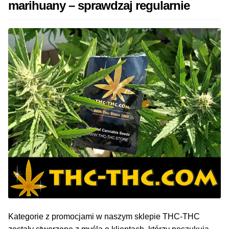
marihuany – sprawdzaj regularnie
50% Indica i 50% Sativa
Mix Paczki i Zestawy
Duże Oryginalne Opakowania
TOP 10 Auto
TOP 10 Indoor
TOP 10 Outdoor
Rozwiń
Producenci Nasion
menu
potom
Fajki Wodne
Kategorie z promocjami w naszym sklepie THC-THC