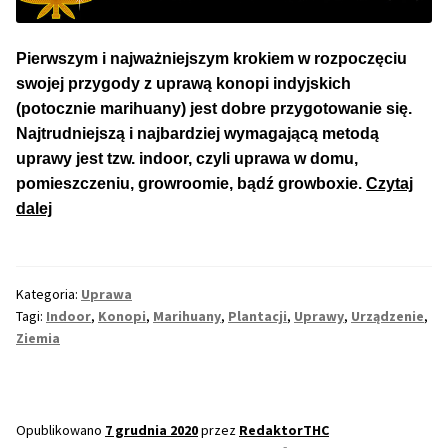
Pierwszym i najważniejszym krokiem w rozpoczęciu
swojej przygody z uprawą konopi indyjskich
(potocznie marihuany) jest dobre przygotowanie się.
Najtrudniejszą i najbardziej wymagającą metodą
uprawy jest tzw. indoor, czyli uprawa w domu,
pomieszczeniu, growroomie, bądź growboxie.
Czytaj
Urządzenie
dalej
Uprawy
Konopi,
Plantacji
Kategoria:
Uprawa
Marihuany
Tagi:
Indoor
,
Konopi
,
Marihuany
,
Plantacji
,
Uprawy
,
Urządzenie
,
Ziemia
Opublikowano
7 grudnia 2020
przez
RedaktorTHC