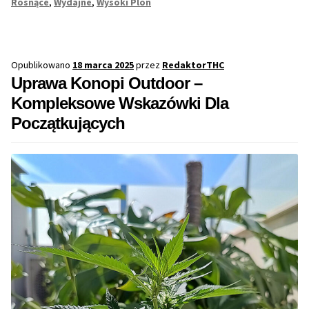
Rosnące
,
Wydajne
,
Wysoki Plon
Dużym
Plonem
Opublikowano
18 marca 2025
przez
RedaktorTHC
Uprawa Konopi Outdoor –
Kompleksowe Wskazówki Dla
Początkujących