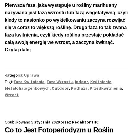
Pierwsza faza, jaka występuje u rośliny marihuany
nazywana jest fazą wzrostu lub fazą wegetatywną, czyli
kiedy to nasionko po wykiełkowaniu zaczyna rozwijać
się w coraz to większą roślinę. Druga faza to tak zwana
faza kwitnienia, czyli kiedy roślina przestaje pokładać
całą swoją energię we wzrost, a zaczyna kwitnąć.
Cała
Czytaj dalej
Prawda
o
Fazie
Kategoria:
Uprawa
Wzrostu
Tagi:
Faza Kwitnienia
,
Faza Wzrostu
,
Indoor
,
Kwitnienie
,
i
Metalohalogenkowych
,
Outdoor
,
Podfaza
,
Przedkwitnienia
,
Kwitnienia
Wzrost
Roślin
Konopi,
Marihuany
Opublikowano
5 stycznia 2020
przez
RedaktorTHC
Co to Jest Fotoperiodyzm u Roślin