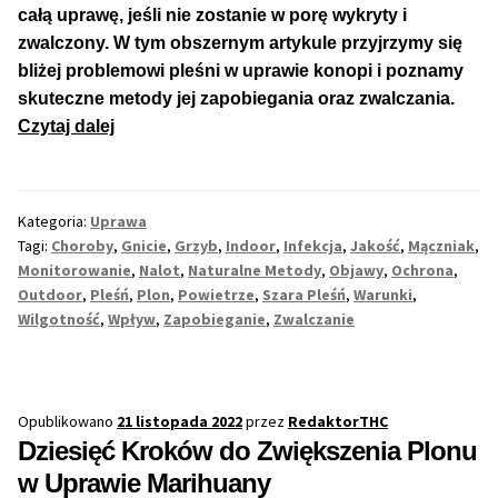
całą uprawę, jeśli nie zostanie w porę wykryty i
zwalczony. W tym obszernym artykule przyjrzymy się
bliżej problemowi pleśni w uprawie konopi i poznamy
skuteczne metody jej zapobiegania oraz zwalczania.
Pleśń
Czytaj dalej
–
Zapobieganie
i
Kategoria:
Uprawa
Zwalczanie
Tagi:
Choroby
,
Gnicie
,
Grzyb
,
Indoor
,
Infekcja
,
Jakość
,
Mączniak
,
w
Monitorowanie
,
Nalot
,
Naturalne Metody
,
Objawy
,
Ochrona
,
Uprawie
Outdoor
,
Pleśń
,
Plon
,
Powietrze
,
Szara Pleśń
,
Warunki
,
Wilgotność
,
Wpływ
,
Zapobieganie
,
Zwalczanie
Roślin
Konopi
Opublikowano
21 listopada 2022
przez
RedaktorTHC
Dziesięć Kroków do Zwiększenia Plonu
w Uprawie Marihuany