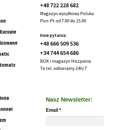
+48 722 228 682
Magazyn wysyłkowy Polska
ion
Pon-Pt od 7.00 do 15.00
 Europie
Inne pytania:
nizowane
+48 666 509 536
+34 744 654 686
matic
BOK i magazyn Hiszpania
utomaty
Te tel. odbieramy 24h/7
iona
Nasz Newsletter:
Konopi
Email
*
yzm