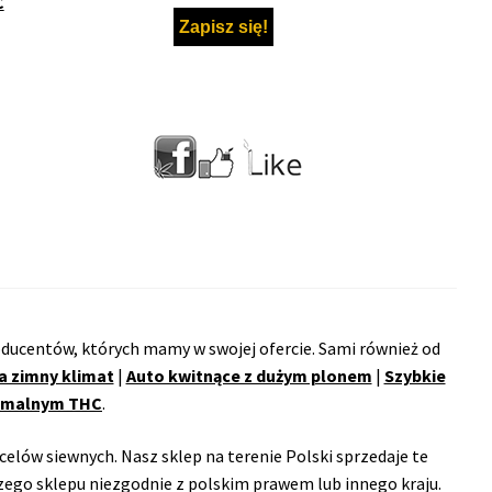
C
ducentów, których mamy w swojej ofercie. Sami również od
a zimny klimat
|
Auto kwitnące z dużym plonem
|
Szybkie
remalnym THC
.
celów siewnych. Nasz sklep na terenie Polski sprzedaje te
ego sklepu niezgodnie z polskim prawem lub innego kraju.