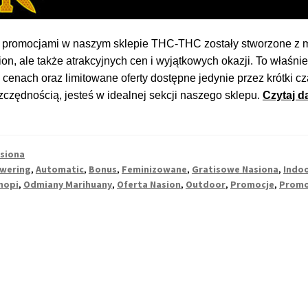
 promocjami w naszym sklepie THC-THC zostały stworzone z myś
ion, ale także atrakcyjnych cen i wyjątkowych okazji. To właśn
cenach oraz limitowane oferty dostępne jedynie przez krótki c
zczędnością, jesteś w idealnej sekcji naszego sklepu.
Czytaj da
siona
owering
,
Automatic
,
Bonus
,
Feminizowane
,
Gratisowe Nasiona
,
Indo
nopi
,
Odmiany Marihuany
,
Oferta Nasion
,
Outdoor
,
Promocje
,
Promo