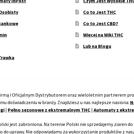
maty InPost
Czym Jest Wysokie TH
Osobisty
Co to Jest THC
Bankowe
Co to Jest CBD?
min
Więcej na Wiki THC
Lub na Blogu
Trawka
rmą i Oficjalnym Dystrybutorem oraz wieloletnim partnerem pro
emu doświadczeniu w branży. Znajdziesz u nas najlepsze nasiona:
N
gi
|
Pełno sezonowe z ekstremalnym THC
|
Automaty z ekst
ski jest zabroniona. Na terenie Polski nie sprzedajemy ziaren do 
o do uprawy. Nie odpowiadamy za wykorzystanie produktów z nasz