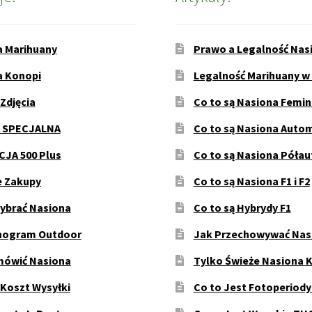
a Marihuany
Prawo a Legalność Nas
a Konopi
Legalność Marihuany w
 Zdjęcia
Co to są Nasiona Femi
 SPECJALNA
Co to są Nasiona Auto
JA 500 Plus
Co to są Nasiona Póła
e Zakupy
Co to są Nasiona F1 i F2
ybrać Nasiona
Co to są Hybrydy F1
ogram Outdoor
Jak Przechowywać Nas
mówić Nasiona
Tylko Świeże Nasiona 
 Koszt Wysyłki
Co to Jest Fotoperiod