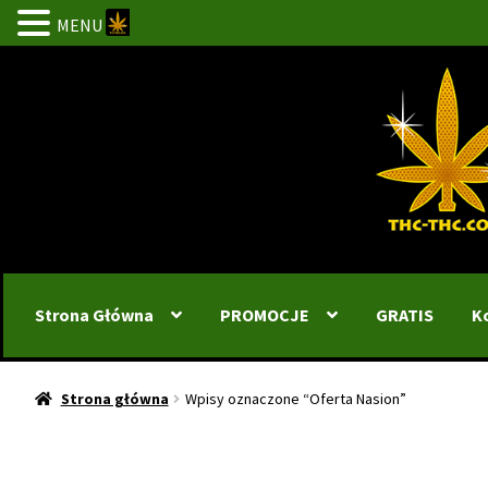
MENU
Przejdź
Przejdź
do
do
nawigacji
treści
Strona Główna
PROMOCJE
GRATIS
K
Strona główna
Wpisy oznaczone “Oferta Nasion”