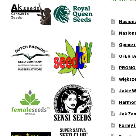
Nasion
Nasion
Opinie i
OFERTA
PROMOC
Większ
Jakie W
Harmon
Jak Za
Formy i