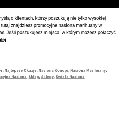
lą o klientach, którzy poszukują nie tylko wysokiej
ie tutaj znajdziesz promocyjne nasiona marihuany w
zas. Jeśli poszukujesz miejsca, w którym możesz połączyć
Najlepsze
lej
promocje
na
nasiona
marihuany
or
,
Najlepsze Okazje
,
Nasiona Konopi
,
Nasiona Marihuany
,
–
cyjne Nasiona
,
Sklep
,
Sklepy
,
Świeże Nasiona
sprawdzaj
regularnie