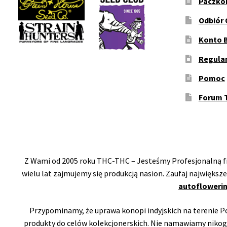
Paczko
Odbiór 
Konto 
Regula
Pomoc
Forum 
Z Wami od 2005 roku THC-THC – Jesteśmy Profesjonalną fi
wielu lat zajmujemy się produkcją nasion. Zaufaj największ
autoflowerin
Przypominamy, że uprawa konopi indyjskich na terenie Pol
produkty do celów kolekcjonerskich. Nie namawiamy nikog