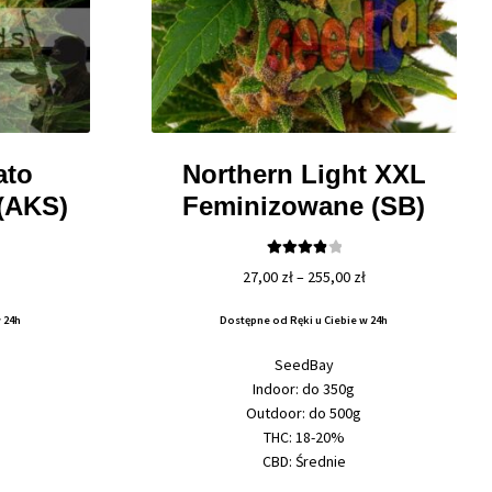
ato
Northern Light XXL
(AKS)
Feminizowane (SB)
Oceniono
Zakres
Zakres
27,00
zł
–
255,00
zł
4.00
na 5
cen:
cen:
 24h
Dostępne od Ręki u Ciebie w 24h
od
od
29,50 zł
27,00 zł
SeedBay
do
do
Indoor: do 350g
280,00 zł
255,00 zł
Outdoor: do 500g
THC: 18-20%
CBD: Średnie