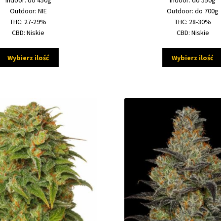
Indoor: do 450g
Indoor: do 550g
730,00 zł
Outdoor: NIE
Outdoor: do 700g
THC: 27-29%
THC: 28-30%
CBD: Niskie
CBD: Niskie
Ten
Wybierz ilość
Wybierz ilość
produkt
ma
wiele
wariantów.
Opcje
można
wybrać
na
stronie
produktu