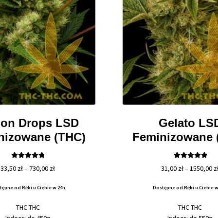
on Drops LSD
Gelato LS
nizowane (THC)
Feminizowane 
Oceniono
Oceniono
Zakres
33,50
zł
–
730,00
zł
31,00
zł
–
1550,00
z
5.00
na 5
5.00
na 5
cen:
tępne od Ręki u Ciebie w 24h
Dostępne od Ręki u Ciebie w
od
33,50 zł
THC-THC
THC-THC
do