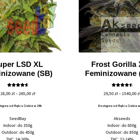
uper LSD XL
Frost Gorilla
nizowane (SB)
Feminizowane 
Oceniono
Oceniono
Zakres
28,00
zł
–
265,00
zł
29,50
zł
–
1540,00
z
4.67
na 5
4.67
na 5
cen:
tępne od Ręki u Ciebie w 24h
Dostępne od Ręki u Ciebie w
od
28,00 zł
SeedBay
Akseeds
do
Indoor: do 350g
Indoor: do 650g
265,00 zł
Outdoor: do 450g
Outdoor: do 850g
THC: 24-26%
THC: 22-24%