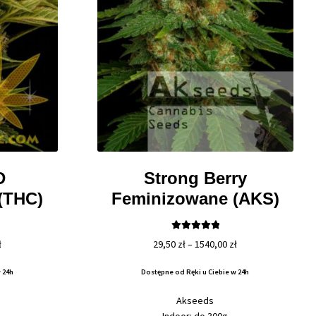
D
Strong Berry
(THC)
Feminizowane (AKS)
Oceniono
Zakres
Zakres
ł
29,50
zł
–
1540,00
zł
5.00
na 5
cen:
cen:
 24h
Dostępne od Ręki u Ciebie w 24h
od
od
31,00 zł
29,50 zł
Akseeds
do
do