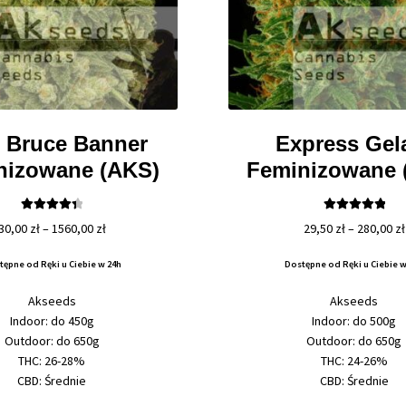
t Bruce Banner
Express Gel
nizowane (AKS)
Feminizowane 
Oceniono
Oceniono
Zakres
30,00
zł
–
1560,00
zł
29,50
zł
–
280,00
zł
4.50
na 5
5.00
na 5
cen:
tępne od Ręki u Ciebie w 24h
Dostępne od Ręki u Ciebie w
od
30,00 zł
Akseeds
Akseeds
do
Indoor: do 450g
Indoor: do 500g
1560,00 zł
Outdoor: do 650g
Outdoor: do 650g
THC: 26-28%
THC: 24-26%
CBD: Średnie
CBD: Średnie