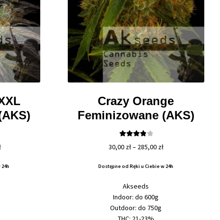
 XXL
Crazy Orange
(AKS)
Feminizowane (AKS)
Oceniono
Zakres
Zakres
ł
30,00
zł
–
285,00
zł
4.00
na 5
cen:
cen:
 24h
Dostępne od Ręki u Ciebie w 24h
od
od
29,50 zł
30,00 zł
Akseeds
do
do
Indoor: do 600g
1540,00 zł
285,00 zł
Outdoor: do 750g
THC: 21-23%