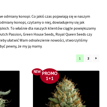
 odmiany konopi. Co jakiś czas pojawiają się w naszym
dmiany konopi, czytamy o niej, dowiadujemy się jak
skich. To właśnie dla naszych klientów ciągle powiększamy
Dutch Passion, Green House Seeds, Royal Queen Seeds czy
 żeby ułatwić Wam odnalezienie nowości, stworzyliśmy
 być pewny, że my ją mamy.
1
2
NEW
PROMO
1+1