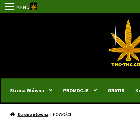
MENU
Przejdź
Przejdź
do
do
nawigacji
treści
Strona Główna
PROMOCJE
GRATIS
K
Strona główna
NOWOŚCI