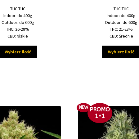
29,50 zł
THC-THC
THC-THC
do
Indoor: do 400g
Indoor: do 400g
655,00 zł
Outdoor: do 600g
Outdoor: do 600g
THC: 26-28%
THC: 21-23%
CBD: Niskie
CBD: Średnie
Ten
Wybierz ilość
Wybierz ilość
produkt
ma
wiele
wariantów.
Opcje
można
wybrać
na
NEW
PROMO
stronie
1+1
produktu