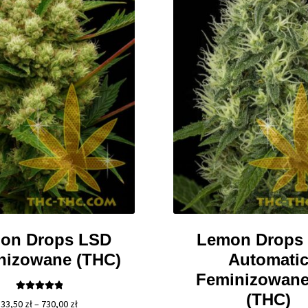
on Drops LSD
Lemon Drops
nizowane (THC)
Automati
Feminizowane
(THC)
Oceniono
Zakres
33,50
zł
–
730,00
zł