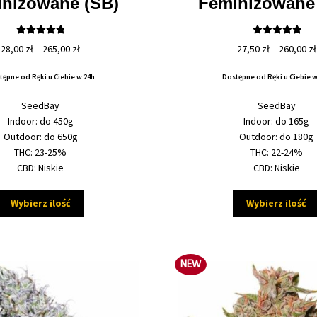
nizowane (SB)
Feminizowane
Oceniono
Oceniono
Zakres
28,00
zł
–
265,00
zł
27,50
zł
–
260,00
zł
5.00
na 5
5.00
na 5
cen:
tępne od Ręki u Ciebie w 24h
Dostępne od Ręki u Ciebie w
od
28,00 zł
SeedBay
SeedBay
do
Indoor: do 450g
Indoor: do 165g
265,00 zł
Outdoor: do 650g
Outdoor: do 180g
THC: 23-25%
THC: 22-24%
CBD: Niskie
CBD: Niskie
Ten
Wybierz ilość
Wybierz ilość
produkt
ma
wiele
wariantów.
NEW
Opcje
można
wybrać