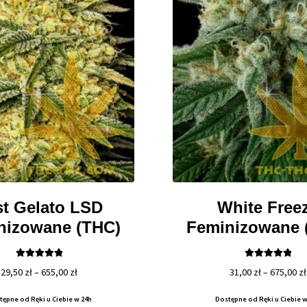
st Gelato LSD
White Free
nizowane (THC)
Feminizowane 
Oceniono
Oceniono
Zakres
29,50
zł
–
655,00
zł
31,00
zł
–
675,00
zł
5.00
na 5
5.00
na 5
cen:
tępne od Ręki u Ciebie w 24h
Dostępne od Ręki u Ciebie w
od