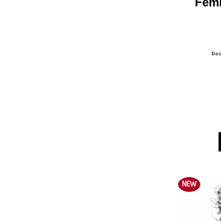
Femi
Dos
NEW