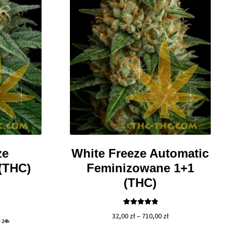
ze
White Freeze Automatic
(THC)
Feminizowane 1+1
(THC)
Zakres
cen:
Oceniono
Zakres
32,00
zł
–
710,00
zł
5.00
na 5
 24h
od
cen: