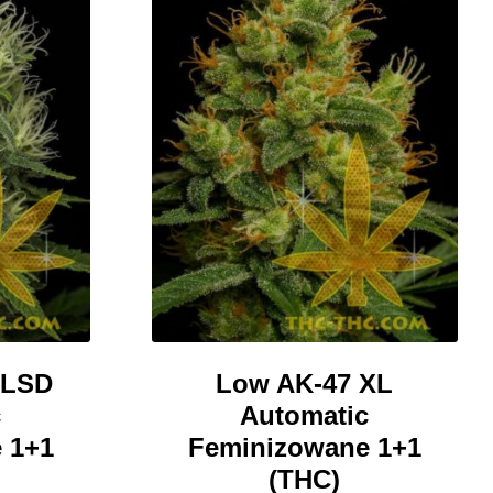
produktu
 LSD
Low AK-47 XL
c
Automatic
 1+1
Feminizowane 1+1
(THC)