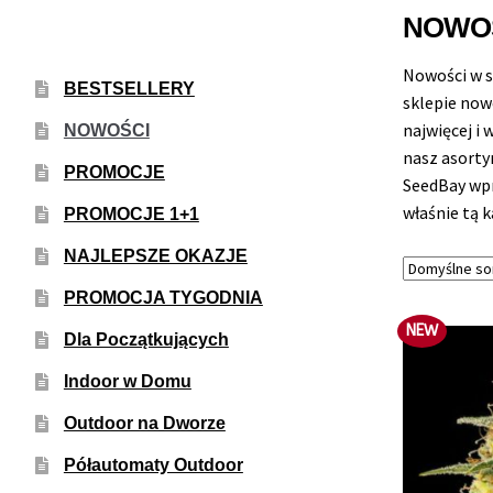
NOWO
Nowości w s
BESTSELLERY
sklepie now
najwięcej i
NOWOŚCI
nasz asorty
PROMOCJE
SeedBay wpr
właśnie tą 
PROMOCJE 1+1
NAJLEPSZE OKAZJE
PROMOCJA TYGODNIA
NEW
Dla Początkujących
Indoor w Domu
Outdoor na Dworze
Półautomaty Outdoor