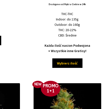
31,00 zł
Dostępne od Ręki u Ciebie w 24h
od
do
32,00 zł
THC-THC
675,00 zł
do
Indoor: do 135g
710,00 zł
Outdoor: do 160g
THC: 20-22%
CBD: Średnie
Ten
produkt
Każda ilość nasion Podwojona
ma
+ Wszystkie inne Gratisy!
wiele
wariantów.
Ten
Wybierz ilość
Opcje
produkt
można
ma
wybrać
wiele
na
wariantów.
NEW
PROMO
stronie
Opcje
1+1
produktu
można
wybrać
na
stronie