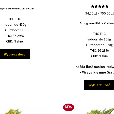
5.00
na 5
cen:
tępne od Ręki u Ciebie w 24h
od
Oceniono
34,50
zł
–
750,00
zł
33,50 zł
5.00
na 5
THC-THC
do
Dostępne od Ręki u Ciebie w
Indoor: do 450g
730,00 zł
Outdoor: NIE
THC-THC
THC: 27-29%
Indoor: do 165g
CBD: Niskie
Outdoor: do 170g
THC: 26-28%
Ten
Wybierz ilość
CBD: Niskie
produkt
ma
Każda ilość nasion Pod
wiele
+ Wszystkie inne Grat
wariantów.
Opcje
Wybierz ilość
można
wybrać
na
stronie
NEW
produktu