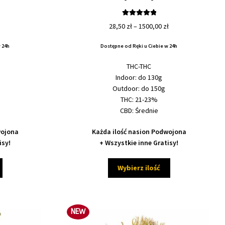
Oceniono
Zakres
Zakres
28,50
zł
–
1500,00
zł
5.00
na 5
cen:
cen:
 24h
Dostępne od Ręki u Ciebie w 24h
od
od
34,50 zł
28,50 zł
THC-THC
do
do
Indoor: do 130g
750,00 zł
1500,00 zł
Outdoor: do 150g
THC: 21-23%
CBD: Średnie
wojona
Każda ilość nasion Podwojona
isy!
+ Wszystkie inne Gratisy!
Ten
Ten
Wybierz ilość
produkt
produkt
ma
ma
wiele
wiele
wariantów.
wariantów.
NEW
Opcje
Opcje