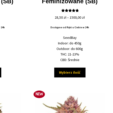
 (SB)
Feminizowane (SB)
Oceniono
Zakres
Zakres
28,50
zł
–
1500,00
zł
5.00
na 5
cen:
cen:
 24h
Dostępne od Ręki u Ciebie w 24h
od
od
27,50 zł
28,50 zł
SeedBay
do
do
Indoor: do 450g
260,00 zł
1500,00 zł
Outdoor: do 600g
THC: 21-23%
CBD: Średnie
Ten
Ten
Wybierz ilość
produkt
produkt
ma
ma
wiele
wiele
wariantów.
wariantów.
NEW
Opcje
Opcje
można
można
wybrać
wybrać