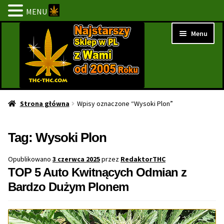
MENU
Przejdź
Przejdź
Menu
do
do
nawigacji
treści
Strona Główna
Strona główna
Wpisy oznaczone “Wysoki Plon”
BESTSELLERY
Tag:
Wysoki Plon
NOWOŚCI
Opublikowano
3 czerwca 2025
przez
RedaktorTHC
TOP 5 Auto Kwitnących Odmian z
PROMOCJE
Bardzo Dużym Plonem
PROMOCJE 1+1