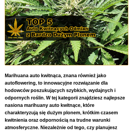
NAJLEPSZE OKAZJE
PROMOCJA TYGODNIA
Dla Początkujących
Indoor w Domu
Outdoor na Dworze
Marihuana auto kwitnąca, znana również jako
autoflowering, to innowacyjne rozwiązanie dla
Półautomaty Outdoor
hodowców poszukujących szybkich, wydajnych i
odpornych roślin. W tej kategorii znajdziesz najlepsze
Automaty XXL
nasiona marihuany auto kwitnące, które
charakteryzują się dużym plonem, krótkim czasem
Pełnosezonowe XXL
kwitnienia oraz odpornością na trudne warunki
atmosferyczne. Niezależnie od tego, czy planujesz
Szybkie Automaty