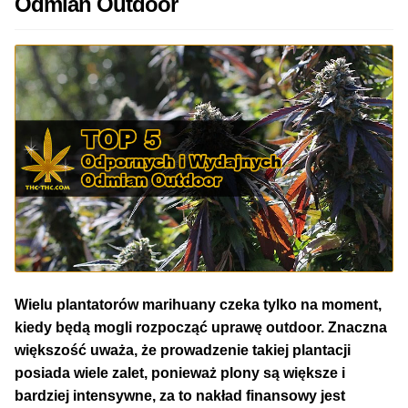
Odmian Outdoor
50% Indica i 50% Sativa
Mix Paczki i Zestawy
Duże Oryginalne Opakowania
TOP 10 Auto
TOP 10 Indoor
TOP 10 Outdoor
Wielu plantatorów marihuany czeka tylko na moment,
Rozwiń
Producenci Nasion
kiedy będą mogli rozpocząć uprawę outdoor. Znaczna
menu
większość uważa, że prowadzenie takiej plantacji
potom
Fajki Wodne
posiada wiele zalet, ponieważ plony są większe i
bardziej intensywne, za to nakład finansowy jest