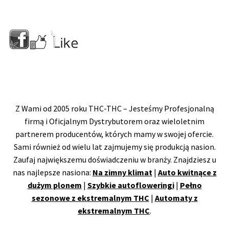
Z Wami od 2005 roku THC-THC – Jesteśmy Profesjonalną
firmą i Oficjalnym Dystrybutorem oraz wieloletnim
partnerem producentów, których mamy w swojej ofercie.
Sami również od wielu lat zajmujemy się produkcją nasion.
Zaufaj największemu doświadczeniu w branży. Znajdziesz u
nas najlepsze nasiona:
Na zimny klimat
|
Auto kwitnące z
dużym plonem
|
Szybkie autofloweringi
|
Pełno
sezonowe z ekstremalnym THC
|
Automaty z
ekstremalnym THC
.