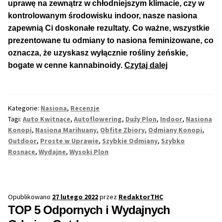
uprawę na zewnątrz w chłodniejszym klimacie, czy w
kontrolowanym środowisku indoor, nasze nasiona
Max THC 21% i Więcej
zapewnią Ci doskonałe rezultaty. Co ważne, wszystkie
prezentowane tu odmiany to nasiona feminizowane, co
Odporne Odmiany
oznacza, że uzyskasz wyłącznie rośliny żeńskie,
TOP
bogate w cenne kannabinoidy.
Czytaj dalej
Medyczne Odmiany
5
Auto
Regularne
Kwitnących
Kategorie:
Nasiona
,
Recenzje
Odmian
Tagi:
Auto Kwitnące
,
Autoflowering
,
Duży Plon
,
Indoor
,
Nasiona
z
Przewaga Indica
Konopi
,
Nasiona Marihuany
,
Obfite Zbiory
,
Odmiany Konopi
,
Bardzo
Outdoor
,
Proste w Uprawie
,
Szybkie Odmiany
,
Szybko
Rosnące
,
Wydajne
,
Wysoki Plon
Dużym
Przewaga Sativa
Plonem
100% Indica
Opublikowano
27 lutego 2022
przez
RedaktorTHC
100% Sativa
TOP 5 Odpornych i Wydajnych