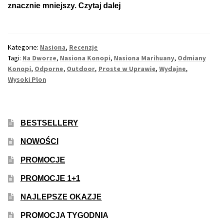
Inne Akcesoria
TOP
znacznie mniejszy.
Czytaj dalej
5
Rozwiń
Informacje
Odpornych
menu
i
Kategorie:
Nasiona
,
Recenzje
potom
Rozwiń
Blog
Wydajnych
Tagi:
Na Dworze
,
Nasiona Konopi
,
Nasiona Marihuany
,
Odmiany
menu
Odmian
Konopi
,
Odporne
,
Outdoor
,
Proste w Uprawie
,
Wydajne
,
potom
GRATIS
Outdoor
Wysoki Plon
PROMOCJA 500 Plus
BESTSELLERY
Harmonogram Outdoor
NOWOŚCI
Formy i Koszt Wysyłki
PROMOCJE
PROMOCJE 1+1
Odbiór Osobisty
NAJLEPSZE OKAZJE
Kontakt
PROMOCJA TYGODNIA