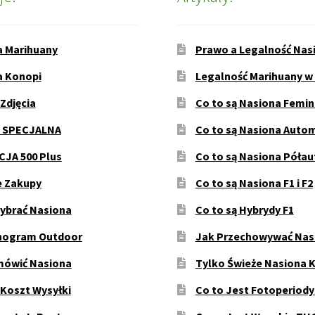
a Marihuany
Prawo a Legalność Nas
a Konopi
Legalność Marihuany w
 Zdjęcia
Co to są Nasiona Femi
 SPECJALNA
Co to są Nasiona Auto
JA 500 Plus
Co to są Nasiona Póła
e Zakupy
Co to są Nasiona F1 i F2
ybrać Nasiona
Co to są Hybrydy F1
ogram Outdoor
Jak Przechowywać Nas
mówić Nasiona
Tylko Świeże Nasiona 
 Koszt Wysyłki
Co to Jest Fotoperiod