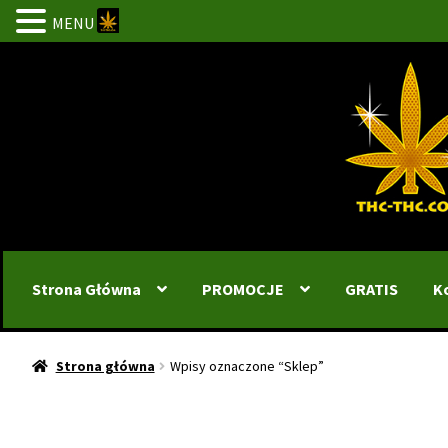
MENU
Przejdź
Przejdź
do
do
nawigacji
treści
Strona Główna
PROMOCJE
GRATIS
K
Strona główna
Wpisy oznaczone “Sklep”