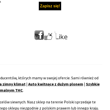
C
ducentów, których mamy w swojej ofercie. Sami również od
a zimny klimat
|
Auto kwitnące z dużym plonem
|
Szybkie
remalnym THC
.
celów siewnych. Nasz sklep na terenie Polski sprzedaje te
ego sklepu niezgodnie z polskim prawem lub innego kraju.