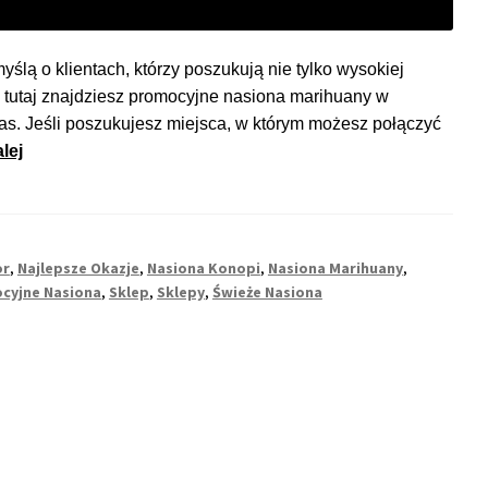
lą o klientach, którzy poszukują nie tylko wysokiej
ie tutaj znajdziesz promocyjne nasiona marihuany w
zas. Jeśli poszukujesz miejsca, w którym możesz połączyć
Najlepsze
lej
promocje
na
nasiona
marihuany
or
,
Najlepsze Okazje
,
Nasiona Konopi
,
Nasiona Marihuany
,
–
cyjne Nasiona
,
Sklep
,
Sklepy
,
Świeże Nasiona
sprawdzaj
regularnie