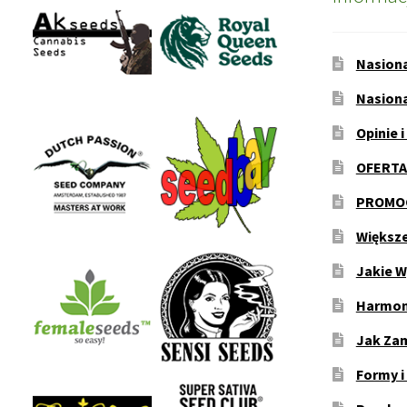
Nasion
Nasion
Opinie i
OFERTA
PROMOC
Większ
Jakie W
Harmon
Jak Za
Formy i