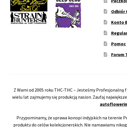
Paczko
Odbiór 
Konto 
Regula
Pomoc
Forum 
Z Wami od 2005 roku THC-THC – Jesteśmy Profesjonalną fi
wielu lat zajmujemy się produkcją nasion. Zaufaj największ
autoflowerin
Przypominamy, że uprawa konopi indyjskich na terenie Pol
produkty do celów kolekcjonerskich. Nie namawiamy nikog