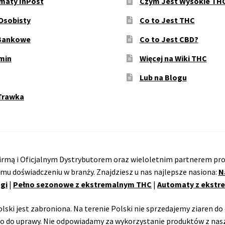
maty InPost
Czym Jest Wysokie TH
Osobisty
Co to Jest THC
Bankowe
Co to Jest CBD?
min
Więcej na Wiki THC
Lub na Blogu
Trawka
rmą i Oficjalnym Dystrybutorem oraz wieloletnim partnerem pro
emu doświadczeniu w branży. Znajdziesz u nas najlepsze nasiona:
N
gi
|
Pełno sezonowe z ekstremalnym THC
|
Automaty z ekst
ski jest zabroniona. Na terenie Polski nie sprzedajemy ziaren do 
o do uprawy. Nie odpowiadamy za wykorzystanie produktów z nasz