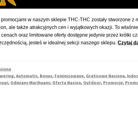
 promocjami w naszym sklepie THC-THC zostały stworzone z myś
ion, ale także atrakcyjnych cen i wyjątkowych okazji. To właśn
cenach oraz limitowane oferty dostępne jedynie przez krótki c
zczędnością, jesteś w idealnej sekcji naszego sklepu.
Czytaj da
siona
owering
,
Automatic
,
Bonus
,
Feminizowane
,
Gratisowe Nasiona
,
Indo
nopi
,
Odmiany Marihuany
,
Oferta Nasion
,
Outdoor
,
Promocje
,
Promo