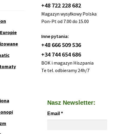
+48 722 228 682
Magazyn wysyłkowy Polska
ion
Pon-Pt od 7.00 do 15.00
 Europie
Inne pytania:
nizowane
+48 666 509 536
+34 744 654 686
matic
BOK i magazyn Hiszpania
utomaty
Te tel. odbieramy 24h/7
iona
Nasz Newsletter:
Konopi
Email
*
yzm