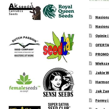
Nasion
Nasion
Opinie i
OFERTA
PROMOC
Większ
Jakie W
Harmon
Jak Za
Formy i