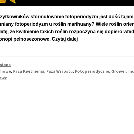
użytkowników sformułowanie fotoperiodyzm jest dość tajem
niany fotoperiodyzm u roślin marihuany? Wiele roślin orien
aletę, że kwitnienie takich roślin rozpoczyna się dopiero wt
Co
onopi pełnosezonowe.
Czytaj dalej
to
Jest
Fotoperiodyzm
siona
u
niowe
,
Faza Kwitnienia
,
Faza Wzrostu
,
Fotoperiodyczne
,
Grower
,
In
Roślin
owe
Konopi?