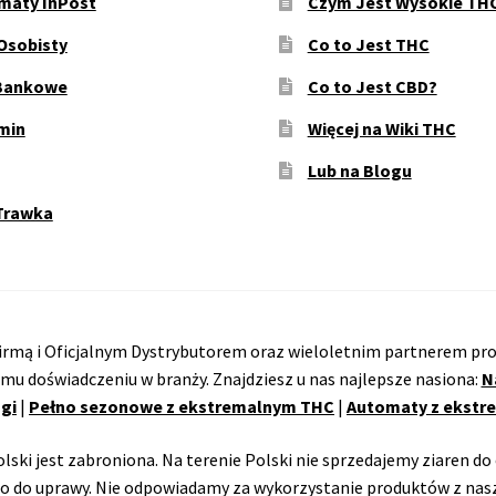
maty InPost
Czym Jest Wysokie TH
Osobisty
Co to Jest THC
Bankowe
Co to Jest CBD?
min
Więcej na Wiki THC
Lub na Blogu
Trawka
rmą i Oficjalnym Dystrybutorem oraz wieloletnim partnerem pro
emu doświadczeniu w branży. Znajdziesz u nas najlepsze nasiona:
N
gi
|
Pełno sezonowe z ekstremalnym THC
|
Automaty z ekst
ski jest zabroniona. Na terenie Polski nie sprzedajemy ziaren do 
o do uprawy. Nie odpowiadamy za wykorzystanie produktów z nasz