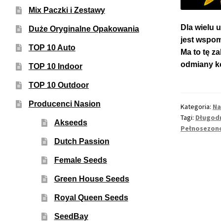
Mix Paczki i Zestawy
Dla wielu 
Duże Oryginalne Opakowania
jest wspom
TOP 10 Auto
Ma to tę z
odmiany k
TOP 10 Indoor
TOP 10 Outdoor
Producenci Nasion
Kategoria:
Na
Tagi:
Długod
Akseeds
Pełnosezon
Dutch Passion
Female Seeds
Green House Seeds
Royal Queen Seeds
SeedBay