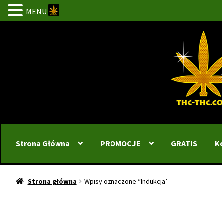
MENU
Przejdź
Przejdź
do
do
nawigacji
treści
Strona Główna
PROMOCJE
GRATIS
K
Strona główna
Wpisy oznaczone “Indukcja”