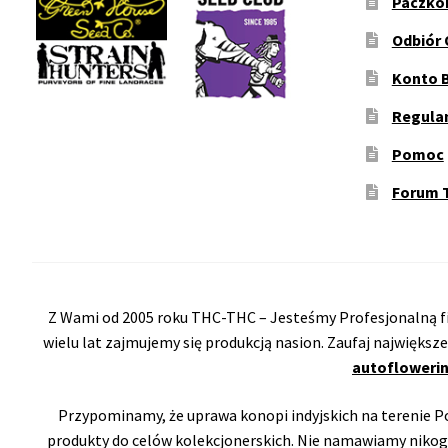
Paczko
Odbiór 
Konto 
Regula
Pomoc
Forum 
Z Wami od 2005 roku THC-THC – Jesteśmy Profesjonalną fi
wielu lat zajmujemy się produkcją nasion. Zaufaj największ
autoflowerin
Przypominamy, że uprawa konopi indyjskich na terenie Pol
produkty do celów kolekcjonerskich. Nie namawiamy nikog