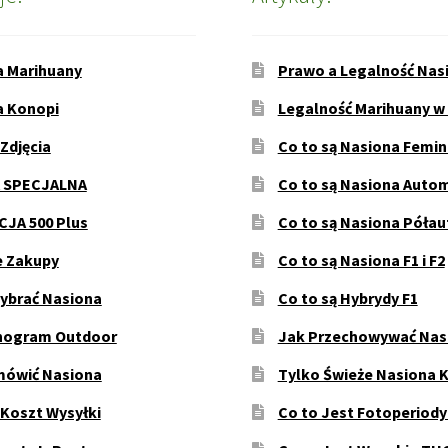
a Marihuany
Prawo a Legalność Nas
a Konopi
Legalność Marihuany w
 Zdjęcia
Co to są Nasiona Femi
 SPECJALNA
Co to są Nasiona Auto
JA 500 Plus
Co to są Nasiona Póła
e Zakupy
Co to są Nasiona F1 i F2
ybrać Nasiona
Co to są Hybrydy F1
ogram Outdoor
Jak Przechowywać Nas
mówić Nasiona
Tylko Świeże Nasiona 
 Koszt Wysyłki
Co to Jest Fotoperiod