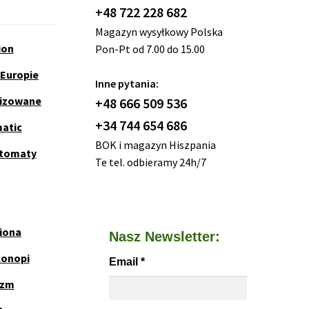
+48 722 228 682
Magazyn wysyłkowy Polska
ion
Pon-Pt od 7.00 do 15.00
 Europie
Inne pytania:
nizowane
+48 666 509 536
+34 744 654 686
matic
BOK i magazyn Hiszpania
utomaty
Te tel. odbieramy 24h/7
iona
Nasz Newsletter:
Konopi
Email
*
yzm