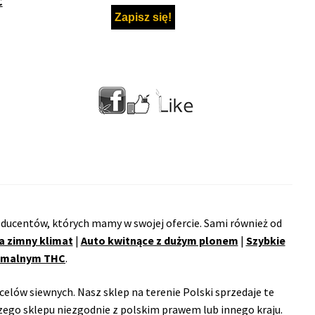
C
ducentów, których mamy w swojej ofercie. Sami również od
a zimny klimat
|
Auto kwitnące z dużym plonem
|
Szybkie
remalnym THC
.
celów siewnych. Nasz sklep na terenie Polski sprzedaje te
ego sklepu niezgodnie z polskim prawem lub innego kraju.