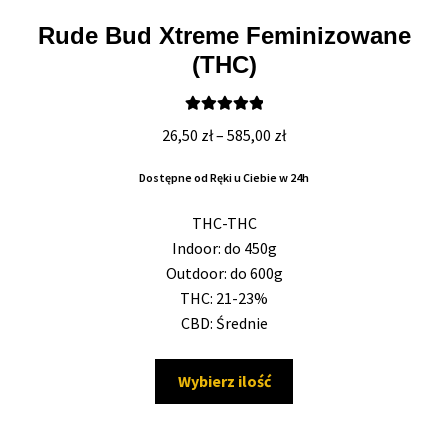
Rude Bud Xtreme Feminizowane
(THC)
Oceniono
Zakres
26,50
zł
–
585,00
zł
5.00
na 5
cen:
Dostępne od Ręki u Ciebie w 24h
od
26,50 zł
THC-THC
do
Indoor: do 450g
585,00 zł
Outdoor: do 600g
THC: 21-23%
CBD: Średnie
Ten
Wybierz ilość
produkt
ma
wiele