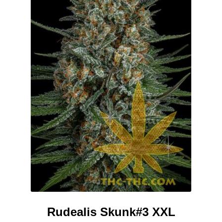
stronie
produktu
Rudealis Skunk#3 XXL