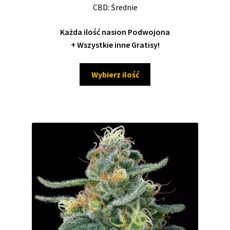
CBD: Średnie
Każda ilość nasion Podwojona
+ Wszystkie inne Gratisy!
Ten
Wybierz ilość
produkt
ma
wiele
wariantów.
Opcje
można
wybrać
na
stronie
produktu