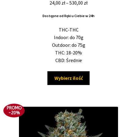
Zakres
24,00
zł
–
530,00
zł
4.50
na 5
cen:
Dostępne od Ręki u Ciebie w 24h
od
24,00 zł
THC-THC
do
Indoor: do 70g
530,00 zł
Outdoor: do 75g
THC: 18-20%
CBD: Średnie
Ten
Wybierz ilość
produkt
ma
wiele
wariantów.
PROMO
Opcje
-20%
można
wybrać
na