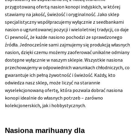
Inne Akcesoria
przygotowaną ofertą nasion konopi indyjskich, w której
stawiamy na jakość, świeżość i oryginalność. Jako sklep
Rozwiń
Informacje
specjalistyczny współpracujemy wyłącznie z seedbankami
menu
nasion o ugruntowanej pozycji i wieloletniej tradycji, co daje
potom
Rozwiń
Blog
Ci pewność, że każde nasiono pochodzi ze sprawdzonego
menu
źródła. Jednocześnie sami zajmujemy się produkcją własnych
potom
GRATIS
nasion, dzięki czemu możemy zaoferować unikalne odmiany
dostępne wyłącznie w naszym sklepie. Wszystkie nasiona
PROMOCJA 500 Plus
przechowujemy w odpowiednich warunkach chłodniczych, co
gwarantuje ich pełną żywotność i świeżość. Każdy, kto
Harmonogram Outdoor
odwiedza nasz sklep, może liczyć na starannie
wyselekcjonowaną ofertę, która pozwala dobrać nasiona
Formy i Koszt Wysyłki
konopi idealnie do własnych potrzeb – zarówno
kolekcjonerskich, jak i hobbystycznych.
Odbiór Osobisty
Kontakt
Nasiona marihuany dla