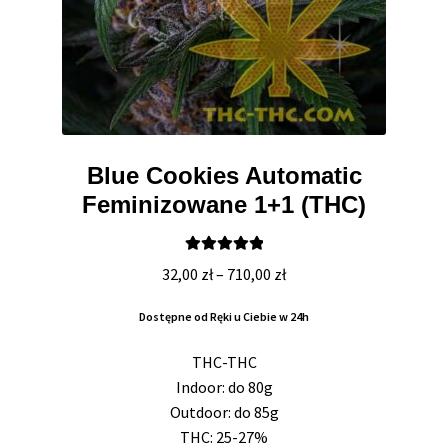
Blue Cookies Automatic
Feminizowane 1+1 (THC)
Oceniono
Zakres
32,00
zł
–
710,00
zł
5.00
na 5
cen:
Dostępne od Ręki u Ciebie w 24h
od
32,00 zł
THC-THC
do
Indoor: do 80g
710,00 zł
Outdoor: do 85g
THC: 25-27%