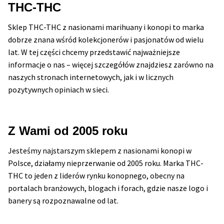
THC-THC
można
wybrać
Sklep THC-THC z nasionami marihuany i konopi to marka
na
dobrze znana wśród kolekcjonerów i pasjonatów od wielu
stronie
lat. W tej części chcemy przedstawić najważniejsze
produktu
informacje o nas – więcej szczegółów znajdziesz zarówno na
naszych stronach internetowych, jak i w licznych
pozytywnych opiniach w sieci.
Z Wami od 2005 roku
Jesteśmy najstarszym sklepem z nasionami konopi w
Polsce, działamy nieprzerwanie od 2005 roku. Marka THC-
THC to jeden z liderów rynku konopnego, obecny na
portalach branżowych, blogach i forach, gdzie nasze logo i
banery są rozpoznawalne od lat.