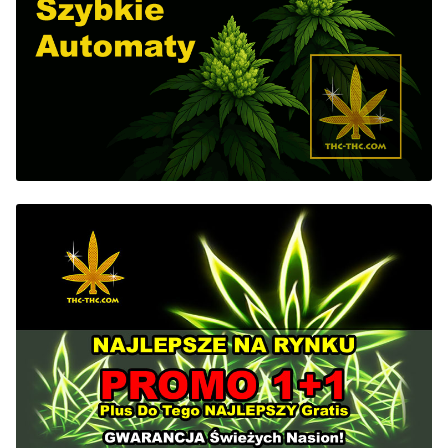
Max THC 21% i Więcej
Odporne Odmiany
Medyczne Odmiany
Regularne
Przewaga Indica
Przewaga Sativa
100% Indica
100% Sativa