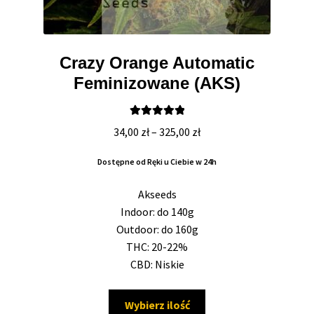
Crazy Orange Automatic
Feminizowane (AKS)
Oceniono
Zakres
34,00
zł
–
325,00
zł
5.00
na 5
cen:
Dostępne od Ręki u Ciebie w 24h
od
34,00 zł
Akseeds
do
Indoor: do 140g
325,00 zł
Outdoor: do 160g
THC: 20-22%
CBD: Niskie
Ten
Wybierz ilość