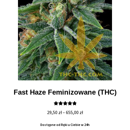
Fast Haze Feminizowane (THC)
Oceniono
Zakres
29,50
zł
–
655,00
zł
5.00
na 5
cen:
Dostępne od Ręki u Ciebie w 24h
od