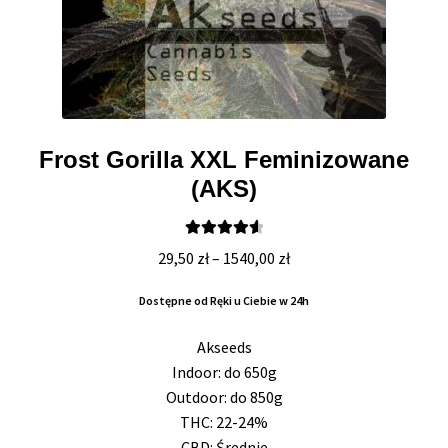
Frost Gorilla XXL Feminizowane
(AKS)
Oceniono
Zakres
29,50
zł
–
1540,00
zł
4.67
na 5
cen:
Dostępne od Ręki u Ciebie w 24h
od
29,50 zł
Akseeds
do
Indoor: do 650g
1540,00 zł
Outdoor: do 850g
THC: 22-24%
CBD: Średnie