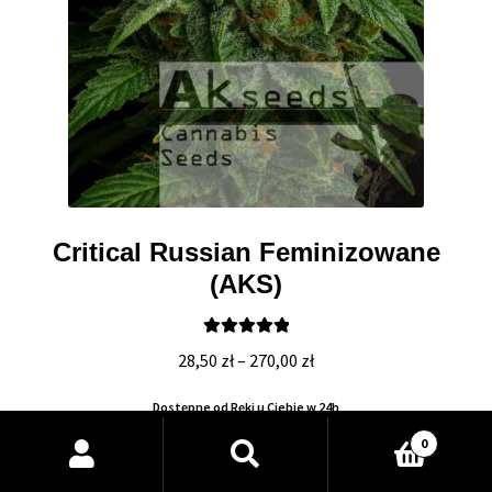
Critical Russian Feminizowane
(AKS)
Oceniono
Zakres
28,50
zł
–
270,00
zł
5.00
na 5
cen:
Dostępne od Ręki u Ciebie w 24h
od
28,50 zł
Wyszukiwarka
0
Akseeds
produktów
do
Indoor: do 300g