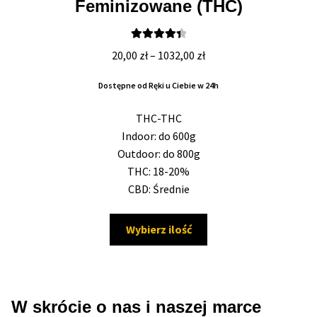
Feminizowane (THC)
Oceniono
Zakres
20,00
zł
–
1032,00
zł
4.50
na 5
cen:
Dostępne od Ręki u Ciebie w 24h
od
20,00 zł
THC-THC
do
Indoor: do 600g
1032,00 zł
Outdoor: do 800g
THC: 18-20%
CBD: Średnie
Ten
Wybierz ilość
produkt
ma
wiele
wariantów.
W skrócie o nas i naszej marce
Opcje