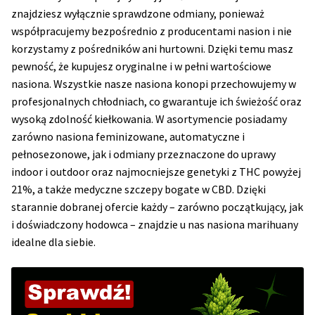
znajdziesz wyłącznie sprawdzone odmiany, ponieważ
NAJLEPSZE OKAZJE
współpracujemy bezpośrednio z producentami nasion i nie
korzystamy z pośredników ani hurtowni. Dzięki temu masz
PROMOCJA TYGODNIA
pewność, że kupujesz oryginalne i w pełni wartościowe
nasiona. Wszystkie nasze nasiona konopi przechowujemy w
Dla Początkujących
profesjonalnych chłodniach, co gwarantuje ich świeżość oraz
wysoką zdolność kiełkowania. W asortymencie posiadamy
Indoor w Domu
zarówno nasiona feminizowane, automatyczne i
pełnosezonowe, jak i odmiany przeznaczone do uprawy
Outdoor na Dworze
indoor i outdoor oraz najmocniejsze genetyki z THC powyżej
21%, a także medyczne szczepy bogate w CBD. Dzięki
Półautomaty Outdoor
starannie dobranej ofercie każdy – zarówno początkujący, jak
i doświadczony hodowca – znajdzie u nas nasiona marihuany
Automaty XXL
idealne dla siebie.
Pełnosezonowe XXL
Szybkie Automaty