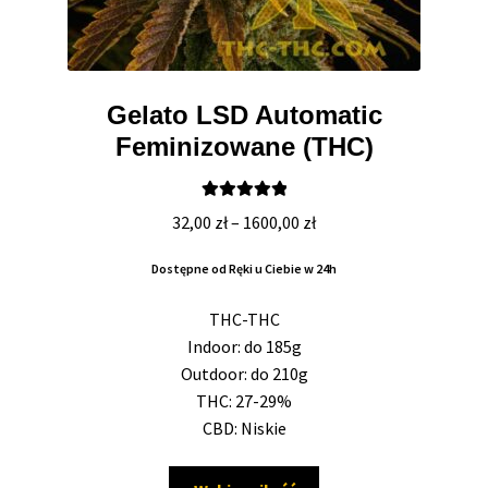
Gelato LSD Automatic
Feminizowane (THC)
Oceniono
Zakres
32,00
zł
–
1600,00
zł
5.00
na 5
cen:
Dostępne od Ręki u Ciebie w 24h
od
32,00 zł
THC-THC
do
Indoor: do 185g
1600,00 zł
Outdoor: do 210g
THC: 27-29%
CBD: Niskie
Ten