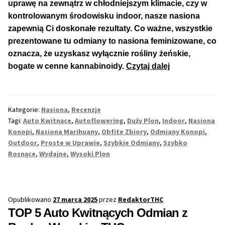
uprawę na zewnątrz w chłodniejszym klimacie, czy w
kontrolowanym środowisku indoor, nasze nasiona
Max THC 21% i Więcej
zapewnią Ci doskonałe rezultaty. Co ważne, wszystkie
prezentowane tu odmiany to nasiona feminizowane, co
Odporne Odmiany
oznacza, że uzyskasz wyłącznie rośliny żeńskie,
TOP
bogate w cenne kannabinoidy.
Czytaj dalej
Medyczne Odmiany
5
Auto
Regularne
Kwitnących
Kategorie:
Nasiona
,
Recenzje
Odmian
Tagi:
Auto Kwitnące
,
Autoflowering
,
Duży Plon
,
Indoor
,
Nasiona
z
Przewaga Indica
Konopi
,
Nasiona Marihuany
,
Obfite Zbiory
,
Odmiany Konopi
,
Bardzo
Outdoor
,
Proste w Uprawie
,
Szybkie Odmiany
,
Szybko
Rosnące
,
Wydajne
,
Wysoki Plon
Dużym
Przewaga Sativa
Plonem
100% Indica
Opublikowano
27 marca 2025
przez
RedaktorTHC
100% Sativa
TOP 5 Auto Kwitnących Odmian z