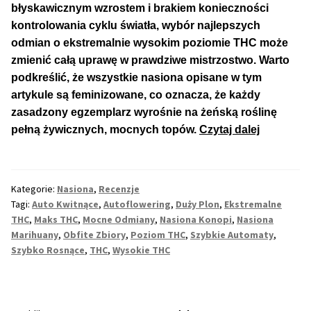
Inne Akcesoria
błyskawicznym wzrostem i brakiem konieczności
kontrolowania cyklu światła, wybór najlepszych
Rozwiń
Informacje
odmian o ekstremalnie wysokim poziomie THC może
menu
zmienić całą uprawę w prawdziwe mistrzostwo. Warto
potom
Rozwiń
Blog
podkreślić, że wszystkie nasiona opisane w tym
menu
artykule są feminizowane, co oznacza, że każdy
potom
GRATIS
zasadzony egzemplarz wyrośnie na żeńską roślinę
TOP
pełną żywicznych, mocnych topów.
Czytaj dalej
5
PROMOCJA 500 Plus
Auto
Kwitnący
Harmonogram Outdoor
Kategorie:
Nasiona
,
Recenzje
Odmian
Tagi:
Auto Kwitnące
,
Autoflowering
,
Duży Plon
,
Ekstremalne
z
THC
,
Maks THC
,
Mocne Odmiany
,
Nasiona Konopi
,
Nasiona
Formy i Koszt Wysyłki
Bardzo
Marihuany
,
Obfite Zbiory
,
Poziom THC
,
Szybkie Automaty
,
Szybko Rosnące
,
THC
,
Wysokie THC
Wysokim
Odbiór Osobisty
THC
Kontakt