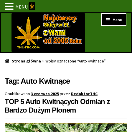
MENU
Przejdź
Przejdź
Menu
do
do
nawigacji
treści
Strona Główna
Strona główna
Wpisy oznaczone “Auto Kwitnące”
BESTSELLERY
Tag:
Auto Kwitnące
NOWOŚCI
Opublikowano
3 czerwca 2025
przez
RedaktorTHC
TOP 5 Auto Kwitnących Odmian z
PROMOCJE
Bardzo Dużym Plonem
PROMOCJE 1+1