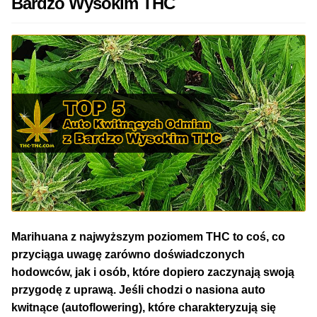
Bardzo Wysokim THC
50% Indica i 50% Sativa
Mix Paczki i Zestawy
Duże Oryginalne Opakowania
TOP 10 Auto
TOP 10 Indoor
TOP 10 Outdoor
Marihuana z najwyższym poziomem THC to coś, co
Rozwiń
Producenci Nasion
przyciąga uwagę zarówno doświadczonych
menu
hodowców, jak i osób, które dopiero zaczynają swoją
potom
Fajki Wodne
przygodę z uprawą. Jeśli chodzi o nasiona auto
kwitnące (autoflowering), które charakteryzują się