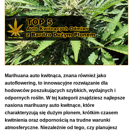
NAJLEPSZE OKAZJE
PROMOCJA TYGODNIA
Dla Początkujących
Indoor w Domu
Outdoor na Dworze
Marihuana auto kwitnąca, znana również jako
autoflowering, to innowacyjne rozwiązanie dla
Półautomaty Outdoor
hodowców poszukujących szybkich, wydajnych i
odpornych roślin. W tej kategorii znajdziesz najlepsze
Automaty XXL
nasiona marihuany auto kwitnące, które
charakteryzują się dużym plonem, krótkim czasem
Pełnosezonowe XXL
kwitnienia oraz odpornością na trudne warunki
atmosferyczne. Niezależnie od tego, czy planujesz
Szybkie Automaty