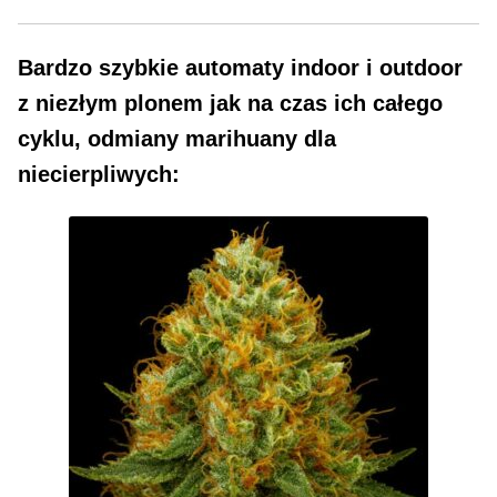
wybrać
na
Bardzo szybkie automaty indoor i outdoor
stronie
produktu
z niezłym plonem jak na czas ich całego
cyklu, odmiany marihuany dla
niecierpliwych: