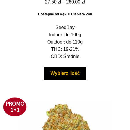
Zakres
27,50
zł
–
260,00
zł
5.00
na 5
cen:
Dostępne od Ręki u Ciebie w 24h
od
27,50 zł
SeedBay
do
Indoor: do 100g
260,00 zł
Outdoor: do 110g
THC: 19-21%
CBD: Średnie
Ten
Wybierz ilość
produkt
ma
wiele
wariantów.
PROMO
Opcje
1+1
można
wybrać
na