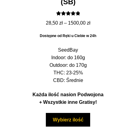
(SB)
Oceniono
Zakres
28,50
zł
–
1500,00
zł
5.00
na 5
cen:
Dostępne od Ręki u Ciebie w 24h
od
28,50 zł
SeedBay
do
Indoor: do 160g
1500,00 zł
Outdoor: do 170g
THC: 23-25%
CBD: Średnie
Każda ilość nasion Podwojona
+ Wszystkie inne Gratisy!
Ten
Wybierz ilość
produkt
ma