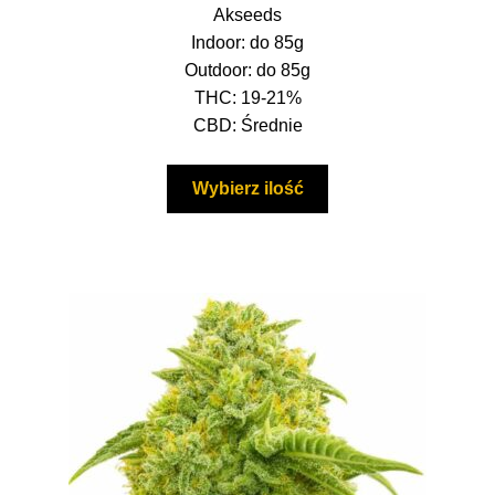
Akseeds
do
Indoor: do 85g
285,00 zł
Outdoor: do 85g
THC: 19-21%
CBD: Średnie
Ten
Wybierz ilość
produkt
ma
wiele
wariantów.
Opcje
można
wybrać
na
stronie
produktu