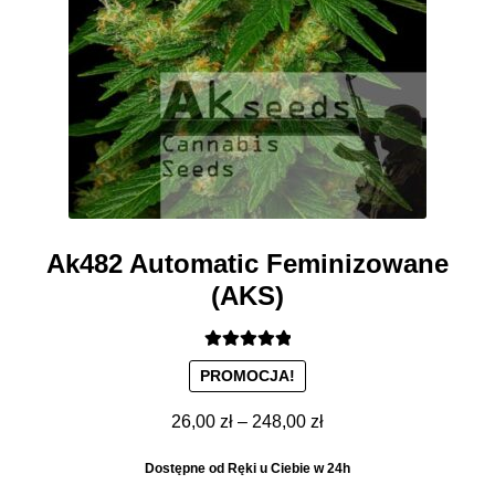
Paczkomaty InPost
Konto Bankowe
Regulamin
Pomoc
Forum Trawka
Ak482 Automatic Feminizowane
(AKS)
Rozwiń
Blog
menu
potom
GRATIS
Oceniono
PROMOCJA!
5.00
na 5
PROMOCJA 500 Plus
Zakres
26,00
zł
–
248,00
zł
cen:
Dostępne od Ręki u Ciebie w 24h
Harmonogram Outdoor
od