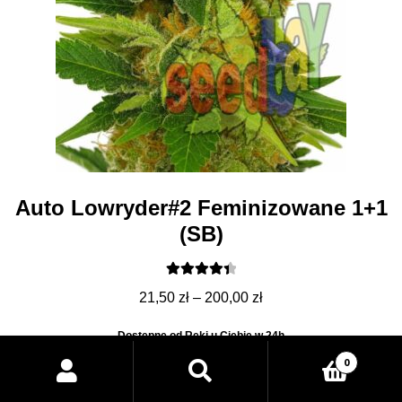
Auto Lowryder#2 Feminizowane 1+1
(SB)
Oceniono
Zakres
21,50
zł
–
200,00
zł
4.50
na 5
cen:
Dostępne od Ręki u Ciebie w 24h
od
Wyszukiwarka
0
21,50 zł
produktów
SeedBay
do
Indoor: do 55g