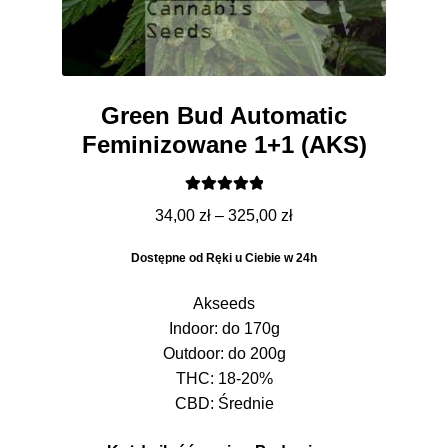
Green Bud Automatic
Feminizowane 1+1 (AKS)
Oceniono
Zakres
34,00
zł
–
325,00
zł
5.00
na 5
cen:
Dostępne od Ręki u Ciebie w 24h
od
34,00 zł
Akseeds
do
Indoor: do 170g
325,00 zł
Outdoor: do 200g
THC: 18-20%
CBD: Średnie