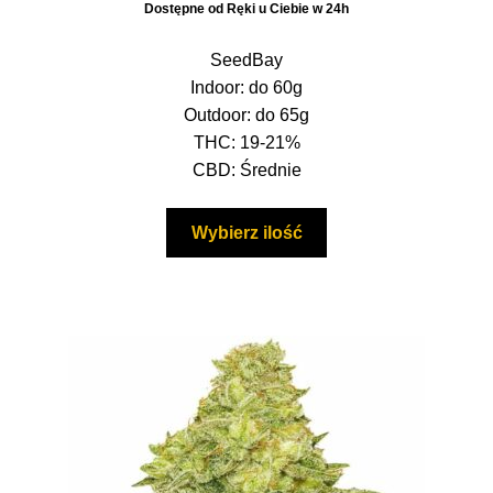
Dostępne od Ręki u Ciebie w 24h
od
22,50 zł
SeedBay
do
Indoor: do 60g
210,00 zł
Outdoor: do 65g
THC: 19-21%
CBD: Średnie
Ten
Wybierz ilość
produkt
ma
wiele
wariantów.
Opcje
można
wybrać
na
stronie