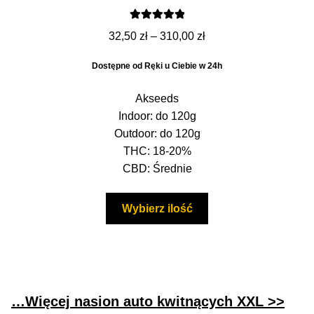
Oceniono
Zakres
32,50
zł
–
310,00
zł
5.00
na 5
cen:
Dostępne od Ręki u Ciebie w 24h
od
32,50 zł
Akseeds
do
Indoor: do 120g
310,00 zł
Outdoor: do 120g
THC: 18-20%
CBD: Średnie
Ten
Wybierz ilość
produkt
ma
wiele
wariantów.
Opcje
…Więcej nasion auto kwitnących XXL >>
można