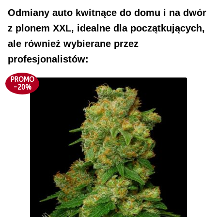
Odmiany auto kwitnące do domu i na dwór
Większe Zakupy
z plonem XXL, idealne dla początkujących,
Jakie Wybrać Nasiona
ale również wybierane przez
profesjonalistów:
Na Zimny Klimat
PROMO
-20%
Plon XXL Automaty
Szybkie Automaty
Sezonowe Max THC
Automaty Max THC
Jak Zamówić Nasiona