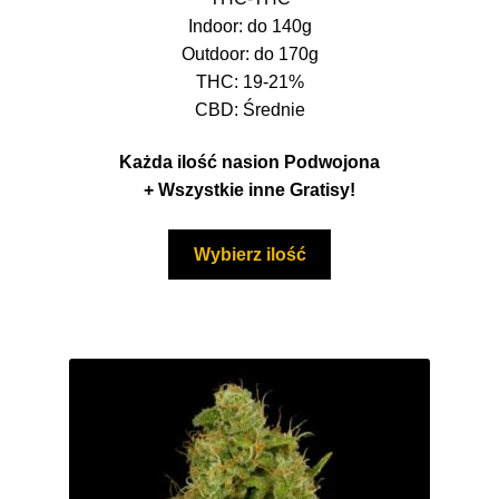
do
Indoor: do 140g
1500,00 zł
Outdoor: do 170g
THC: 19-21%
CBD: Średnie
Każda ilość nasion Podwojona
+ Wszystkie inne Gratisy!
Ten
Wybierz ilość
produkt
ma
wiele
wariantów.
Opcje
można
wybrać
na
stronie