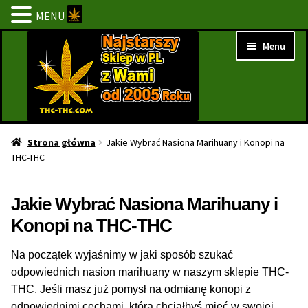
MENU
Przejdź
Przejdź
Menu
do
do
nawigacji
treści
Strona Główna
Strona główna
Jakie Wybrać Nasiona Marihuany i Konopi na
THC-THC
BESTSELLERY
Jakie Wybrać Nasiona Marihuany i
NOWOŚCI
Konopi na THC-THC
PROMOCJE
Na początek wyjaśnimy w jaki sposób szukać
odpowiednich nasion marihuany w naszym sklepie THC-
PROMOCJE 1+1
THC. Jeśli masz już pomysł na odmianę konopi z
odpowiednimi cechami, którą chciałbyś mieć w swojej