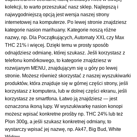
NAJLEPSZE OKAZJE
kolekcji, to warto przeszukać nasz sklep. Najlepszą i
najwygodniejszą opcją jest wersja naszej strony
PROMOCJA TYGODNIA
internetowej na komputerze. Po lewej stronie znajdziesz
kategorie nasion marihuany. Kategorie noszą różne
nazwy, np. Dla Początkujących, Automaty XXL czy Max
Dla Początkujących
THC 21% i więcej. Dzięki temu w prosty sposób
odnajdziesz odmianę, której szukasz. Jeśli korzystasz z
Indoor w Domu
telefonu komórkowego, to kategorie znajdziesz w
rozwijanym MENU, znajdującym się u góry po lewej
Outdoor na Dworze
stronie. Możesz również skorzystać z naszej wyszukiwarki
produktów, która znajduje się w górnej części strony, jeśli
Półautomaty Outdoor
korzystasz z komputera, lub w dolnej części ekranu, jeśli
korzystasz ze smartfona. Łatwo ją znajdziesz — jest
Automaty XXL
oznaczona ikoną lupy. W wyszukiwarkę nasion konopi
możesz wpisać konkretne prośby np. THC 24% lub też
Pełnosezonowe XXL
Plon 300g, a jeśli szukasz konkretnej odmiany, to
wystarczy wpisać jej nazwę, np. Ak47, Big Bud, White
Szybkie Automaty
Widow.