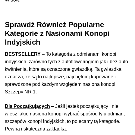
Max THC 21% i Więcej
Sprawdź Również Popularne
Odporne Odmiany
Kategorie z Nasionami Konopi
Indyjskich
Medyczne Odmiany
BESTSELLERY
– To kategoria z odmianami konopi
indyjskich, zarówno tych z autofloweringiem jak i bez auto
Regularne
kwitnienia, które są oznaczone gwiazdką. Ta gwiazdka
oznacza, że są to najlepsze, najchętniej kupowane i
Przewaga Indica
sprawdzone pod każdym względem nasiona konopi.
Szczepy NR 1.
Przewaga Sativa
Dla Początkujących
– Jeśli jesteś początkujący i nie
100% Indica
wiesz jakie nasiona konopi wybrać spośród tylu odmian,
szczepów konopi indyjskich, to polecamy tą kategorie.
100% Sativa
Pewna i skuteczna zakładka.