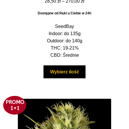
Zakres
28,50
zł
–
270,00
zł
5.00
na 5
cen:
Dostępne od Ręki u Ciebie w 24h
od
28,50 zł
SeedBay
do
Indoor: do 135g
270,00 zł
Outdoor: do 140g
THC: 19-21%
CBD: Średnie
Ten
Wybierz ilość
produkt
ma
wiele
wariantów.
PROMO
Opcje
1+1
można
wybrać
na