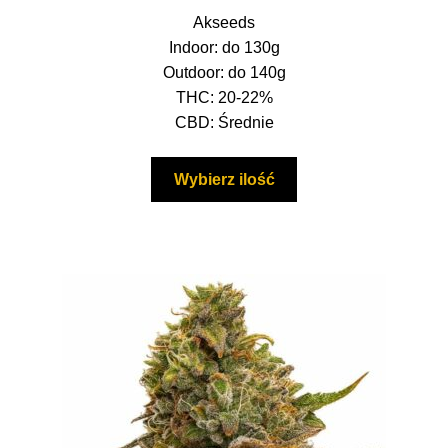
26,00 zł
Akseeds
Formy i Koszt Wysyłki
do
Indoor: do 130g
248,00 zł
Outdoor: do 140g
Odbiór Osobisty
THC: 20-22%
CBD: Średnie
Kontakt
Ten
Wybierz ilość
produkt
ma
wiele
wariantów.
Opcje
można
wybrać
na
stronie
produktu