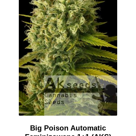
stronie
produktu
Big Poison Automatic