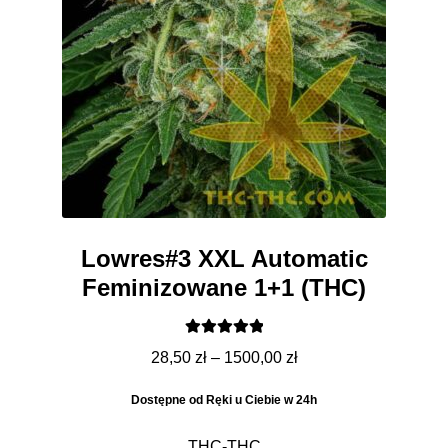
Lowres#3 XXL Automatic
Feminizowane 1+1 (THC)
Oceniono
Zakres
28,50
zł
–
1500,00
zł
5.00
na 5
cen:
Dostępne od Ręki u Ciebie w 24h
od
28,50 zł
THC-THC