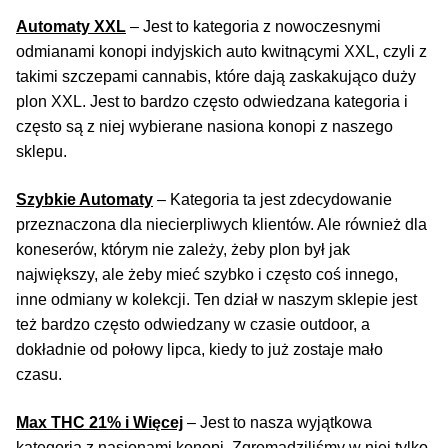
50% Indica i 50% Sativa
Automaty XXL
– Jest to kategoria z nowoczesnymi
odmianami konopi indyjskich auto kwitnącymi XXL, czyli z
Mix Paczki i Zestawy
takimi szczepami cannabis, które dają zaskakująco duży
plon XXL. Jest to bardzo często odwiedzana kategoria i
często są z niej wybierane nasiona konopi z naszego
Duże Oryginalne Opakowania
sklepu.
TOP 10 Auto
Szybkie Automaty
– Kategoria ta jest zdecydowanie
przeznaczona dla niecierpliwych klientów. Ale również dla
TOP 10 Indoor
koneserów, którym nie zależy, żeby plon był jak
największy, ale żeby mieć szybko i często coś innego,
TOP 10 Outdoor
inne odmiany w kolekcji. Ten dział w naszym sklepie jest
też bardzo często odwiedzany w czasie outdoor, a
Rozwiń
Producenci Nasion
dokładnie od połowy lipca, kiedy to już zostaje mało
menu
czasu.
potom
Fajki Wodne
Max THC 21% i Więcej
– Jest to nasza wyjątkowa
kategoria z nasionami konopi. Zgromadziliśmy w niej tylko