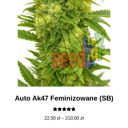
Auto Ak47 Feminizowane (SB)
Oceniono
Zakres
22,50
zł
–
210,00
zł
5.00
na 5
cen: