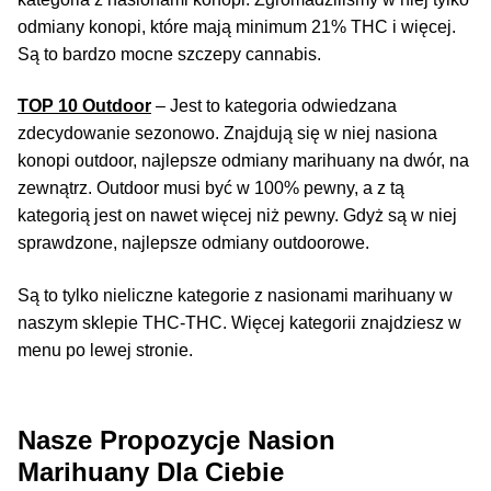
Inne Akcesoria
odmiany konopi, które mają minimum 21% THC i więcej.
Rozwiń
Są to bardzo mocne szczepy cannabis.
Informacje
menu
potom
TOP 10 Outdoor
– Jest to kategoria odwiedzana
Nasiona Marihuany
zdecydowanie sezonowo. Znajdują się w niej nasiona
konopi outdoor, najlepsze odmiany marihuany na dwór, na
Nasiona Konopi
zewnątrz. Outdoor musi być w 100% pewny, a z tą
kategorią jest on nawet więcej niż pewny. Gdyż są w niej
O Firmie
sprawdzone, najlepsze odmiany outdoorowe.
Dlaczego My
Są to tylko nieliczne kategorie z nasionami marihuany w
naszym sklepie THC-THC. Więcej kategorii znajdziesz w
U Nas Bezpiecznie
menu po lewej stronie.
Opinie i Zdjęcia
Nasze Propozycje Nasion
OFERTA SPECJALNA
Marihuany Dla Ciebie