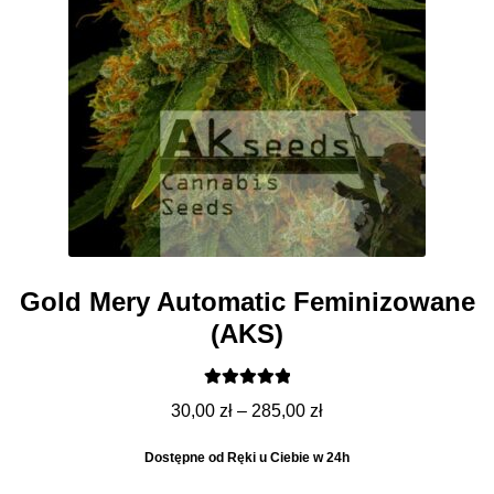
Gold Mery Automatic Feminizowane
(AKS)
Oceniono
Zakres
30,00
zł
–
285,00
zł
5.00
na 5
cen:
Dostępne od Ręki u Ciebie w 24h
od
30,00 zł