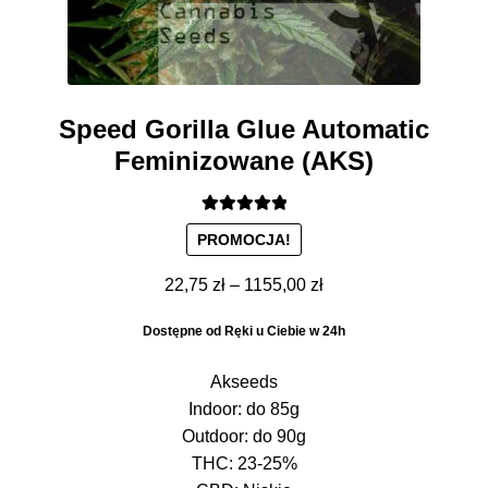
Speed Gorilla Glue Automatic
Feminizowane (AKS)
Oceniono
PROMOCJA!
5.00
na 5
Zakres
22,75
zł
–
1155,00
zł
cen:
Dostępne od Ręki u Ciebie w 24h
od
22,75 zł
Akseeds
do
Indoor: do 85g
1155,00 zł
Outdoor: do 90g
THC: 23-25%