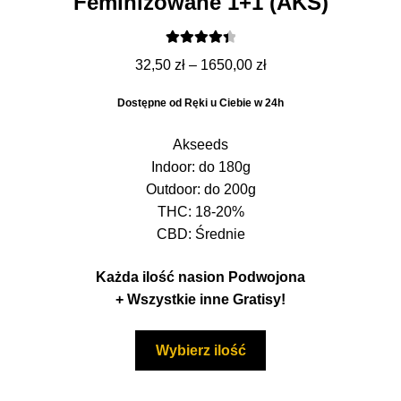
Feminizowane 1+1 (AKS)
Oceniono
Zakres
32,50
zł
–
1650,00
zł
4.50
na 5
cen:
Dostępne od Ręki u Ciebie w 24h
od
32,50 zł
Akseeds
do
Indoor: do 180g
1650,00 zł
Outdoor: do 200g
THC: 18-20%
CBD: Średnie
Każda ilość nasion Podwojona
+ Wszystkie inne Gratisy!
Ten
Wybierz ilość
produkt
ma