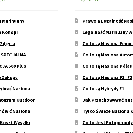
a Marihuany
Prawo a Legalność Nas
a Konopi
Legalność Marihuany w
 Zdjęcia
Co to są Nasiona Femi
 SPECJALNA
Co to są Nasiona Auto
JA 500 Plus
Co to są Nasiona Póła
e Zakupy
Co to są Nasiona F1 i F2
ybrać Nasiona
Co to są Hybrydy F1
ogram Outdoor
Jak Przechowywać Nas
mówić Nasiona
Tylko Świeże Nasiona 
 Koszt Wysyłki
Co to Jest Fotoperiod