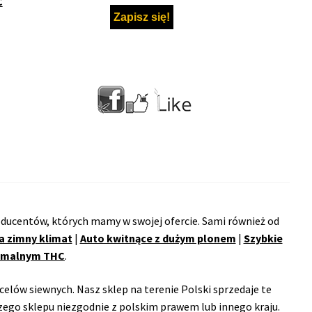
C
ducentów, których mamy w swojej ofercie. Sami również od
a zimny klimat
|
Auto kwitnące z dużym plonem
|
Szybkie
remalnym THC
.
celów siewnych. Nasz sklep na terenie Polski sprzedaje te
ego sklepu niezgodnie z polskim prawem lub innego kraju.