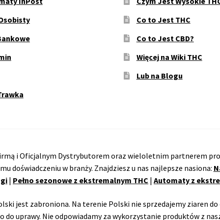
maty InPost
Czym Jest Wysokie TH
Osobisty
Co to Jest THC
Bankowe
Co to Jest CBD?
min
Więcej na Wiki THC
Lub na Blogu
Trawka
rmą i Oficjalnym Dystrybutorem oraz wieloletnim partnerem pro
emu doświadczeniu w branży. Znajdziesz u nas najlepsze nasiona:
N
gi
|
Pełno sezonowe z ekstremalnym THC
|
Automaty z ekst
ski jest zabroniona. Na terenie Polski nie sprzedajemy ziaren do 
o do uprawy. Nie odpowiadamy za wykorzystanie produktów z nasz