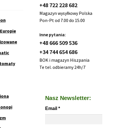
+48 722 228 682
Magazyn wysyłkowy Polska
ion
Pon-Pt od 7.00 do 15.00
 Europie
Inne pytania:
nizowane
+48 666 509 536
+34 744 654 686
matic
BOK i magazyn Hiszpania
utomaty
Te tel. odbieramy 24h/7
iona
Nasz Newsletter:
Konopi
Email
*
yzm