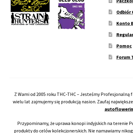
Paczko
Odbiór 
Konto 
Regula
Pomoc
Forum 
Z Wami od 2005 roku THC-THC – Jesteśmy Profesjonalną fi
wielu lat zajmujemy się produkcją nasion. Zaufaj największ
autoflowerin
Przypominamy, że uprawa konopi indyjskich na terenie Pol
produkty do celów kolekcjonerskich. Nie namawiamy nikog