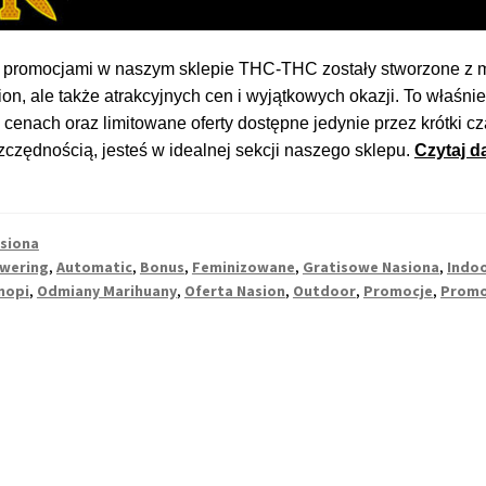
 promocjami w naszym sklepie THC-THC zostały stworzone z myś
ion, ale także atrakcyjnych cen i wyjątkowych okazji. To właśn
cenach oraz limitowane oferty dostępne jedynie przez krótki c
zczędnością, jesteś w idealnej sekcji naszego sklepu.
Czytaj da
siona
owering
,
Automatic
,
Bonus
,
Feminizowane
,
Gratisowe Nasiona
,
Indo
nopi
,
Odmiany Marihuany
,
Oferta Nasion
,
Outdoor
,
Promocje
,
Promo