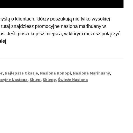
lą o klientach, którzy poszukują nie tylko wysokiej
ie tutaj znajdziesz promocyjne nasiona marihuany w
zas. Jeśli poszukujesz miejsca, w którym możesz połączyć
Najlepsze
lej
promocje
na
nasiona
marihuany
or
,
Najlepsze Okazje
,
Nasiona Konopi
,
Nasiona Marihuany
,
–
cyjne Nasiona
,
Sklep
,
Sklepy
,
Świeże Nasiona
sprawdzaj
regularnie