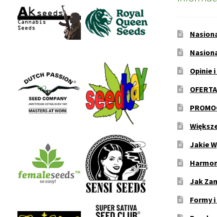
Nasion
Nasion
Opinie i
OFERTA
PROMOC
Większ
Jakie W
Harmon
Jak Za
Formy i