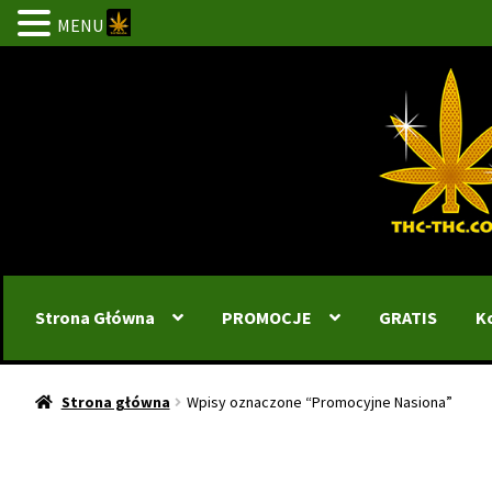
MENU
Przejdź
Przejdź
do
do
nawigacji
treści
Strona Główna
PROMOCJE
GRATIS
K
Strona główna
Wpisy oznaczone “Promocyjne Nasiona”