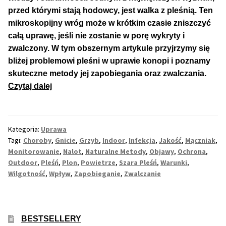
przed którymi stają hodowcy, jest walka z pleśnią. Ten
mikroskopijny wróg może w krótkim czasie zniszczyć
Max THC 21% i Więcej
całą uprawę, jeśli nie zostanie w porę wykryty i
zwalczony. W tym obszernym artykule przyjrzymy się
Odporne Odmiany
bliżej problemowi pleśni w uprawie konopi i poznamy
skuteczne metody jej zapobiegania oraz zwalczania.
Medyczne Odmiany
Pleśń
Czytaj dalej
–
Regularne
Zapobieganie
i
Kategoria:
Uprawa
Przewaga Indica
Zwalczanie
Tagi:
Choroby
,
Gnicie
,
Grzyb
,
Indoor
,
Infekcja
,
Jakość
,
Mączniak
,
w
Monitorowanie
,
Nalot
,
Naturalne Metody
,
Objawy
,
Ochrona
,
Przewaga Sativa
Uprawie
Outdoor
,
Pleśń
,
Plon
,
Powietrze
,
Szara Pleśń
,
Warunki
,
Wilgotność
,
Wpływ
,
Zapobieganie
,
Zwalczanie
Roślin
100% Indica
Konopi
100% Sativa
BESTSELLERY