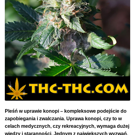
NAJLEPSZE OKAZJE
PROMOCJA TYGODNIA
Dla Początkujących
Indoor w Domu
Outdoor na Dworze
Półautomaty Outdoor
Automaty XXL
Pleśń w uprawie konopi – kompleksowe podejście do
Pełnosezonowe XXL
zapobiegania i zwalczania. Uprawa konopi, czy to w
celach medycznych, czy rekreacyjnych, wymaga dużej
Szybkie Automaty
wiedzy i staranności. Jednym z największych wyzwań,