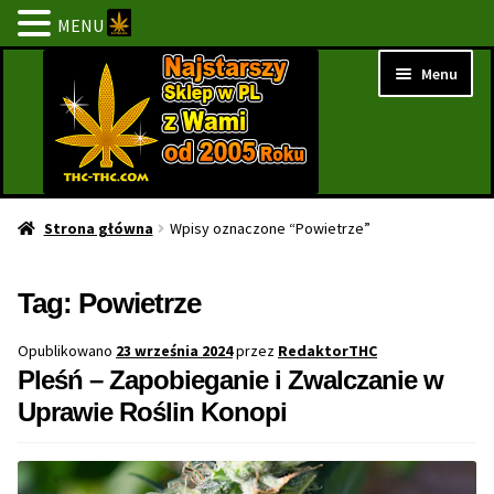
MENU
Przejdź
Przejdź
Menu
do
do
nawigacji
treści
Strona Główna
Strona główna
Wpisy oznaczone “Powietrze”
BESTSELLERY
Tag:
Powietrze
NOWOŚCI
Opublikowano
23 września 2024
przez
RedaktorTHC
Pleśń – Zapobieganie i Zwalczanie w
PROMOCJE
Uprawie Roślin Konopi
PROMOCJE 1+1