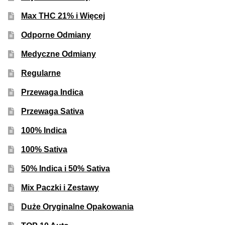
Inne Akcesoria
Max THC 21% i Więcej
Rozwiń
Informacje
Odporne Odmiany
menu
potom
Rozwiń
Blog
Medyczne Odmiany
menu
Regularne
potom
GRATIS
Przewaga Indica
PROMOCJA 500 Plus
Przewaga Sativa
100% Indica
Harmonogram Outdoor
100% Sativa
Formy i Koszt Wysyłki
50% Indica i 50% Sativa
Odbiór Osobisty
Mix Paczki i Zestawy
Duże Oryginalne Opakowania
Kontakt