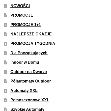
50% Indica i 50% Sativa
NOWOŚCI
PROMOCJE
Mix Paczki i Zestawy
PROMOCJE 1+1
Duże Oryginalne Opakowania
NAJLEPSZE OKAZJE
PROMOCJA TYGODNIA
TOP 10 Auto
Dla Początkujących
TOP 10 Indoor
Indoor w Domu
TOP 10 Outdoor
Outdoor na Dworze
Półautomaty Outdoor
Rozwiń
Producenci Nasion
menu
Automaty XXL
potom
Fajki Wodne
Pełnosezonowe XXL
Szybkie Automaty