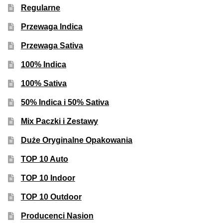
Inne Akcesoria
Regularne
Rozwiń
Informacje
Przewaga Indica
menu
Przewaga Sativa
potom
Rozwiń
Blog
menu
100% Indica
potom
GRATIS
100% Sativa
50% Indica i 50% Sativa
PROMOCJA 500 Plus
Mix Paczki i Zestawy
Harmonogram Outdoor
Duże Oryginalne Opakowania
Formy i Koszt Wysyłki
TOP 10 Auto
TOP 10 Indoor
Odbiór Osobisty
TOP 10 Outdoor
Kontakt
Producenci Nasion