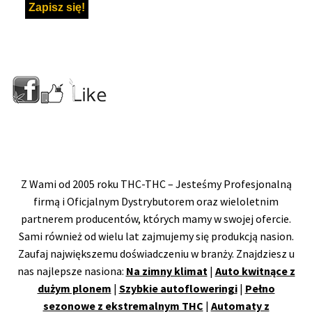
Z Wami od 2005 roku THC-THC – Jesteśmy Profesjonalną
firmą i Oficjalnym Dystrybutorem oraz wieloletnim
partnerem producentów, których mamy w swojej ofercie.
Sami również od wielu lat zajmujemy się produkcją nasion.
Zaufaj największemu doświadczeniu w branży. Znajdziesz u
nas najlepsze nasiona:
Na zimny klimat
|
Auto kwitnące z
dużym plonem
|
Szybkie autofloweringi
|
Pełno
sezonowe z ekstremalnym THC
|
Automaty z