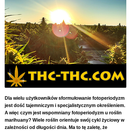
NAJLEPSZE OKAZJE
PROMOCJA TYGODNIA
Dla Początkujących
Indoor w Domu
Outdoor na Dworze
Półautomaty Outdoor
Automaty XXL
Dla wielu użytkowników sformułowanie fotoperiodyzm
jest dość tajemniczym i specjalistycznym określeniem.
A więc czym jest wspomniany fotoperiodyzm u roślin
Pełnosezonowe XXL
marihuany? Wiele roślin orientuje swój cykl życiowy w
zależności od długości dnia. Ma to tę zaletę, że
Szybkie Automaty