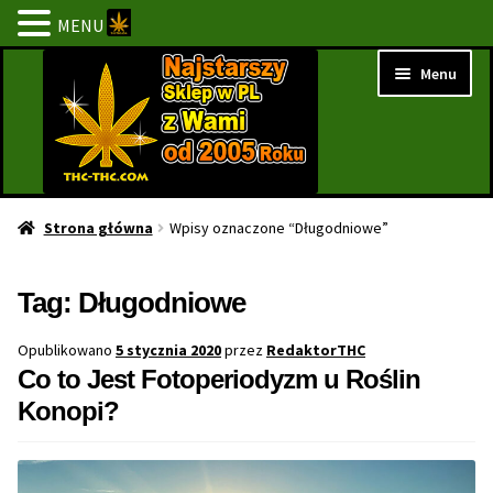
MENU
Przejdź
Przejdź
Menu
do
do
nawigacji
treści
Strona Główna
Strona główna
Wpisy oznaczone “Długodniowe”
BESTSELLERY
Tag:
Długodniowe
NOWOŚCI
Opublikowano
5 stycznia 2020
przez
RedaktorTHC
Co to Jest Fotoperiodyzm u Roślin
PROMOCJE
Konopi?
PROMOCJE 1+1