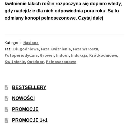
kwitnienie takich roślin rozpoczyna się dopiero wtedy,
gdy nadejdzie dla nich odpowiednia pora roku. Są to
Max THC 21% i Więcej
Co
odmiany konopi pełnosezonowe.
Czytaj dalej
to
Odporne Odmiany
Jest
Fotoperiod
Kategoria:
Nasiona
Medyczne Odmiany
u
Tagi:
Długodniowe
,
Faza Kwitnienia
,
Faza Wzrostu
,
Roślin
Fotoperiodyczne
,
Grower
,
Indoor
,
Indukcja
,
Krótkodniowe
,
Regularne
Konopi?
Kwitnienie
,
Outdoor
,
Pełnosezonowe
Przewaga Indica
BESTSELLERY
Przewaga Sativa
NOWOŚCI
100% Indica
PROMOCJE
100% Sativa
PROMOCJE 1+1