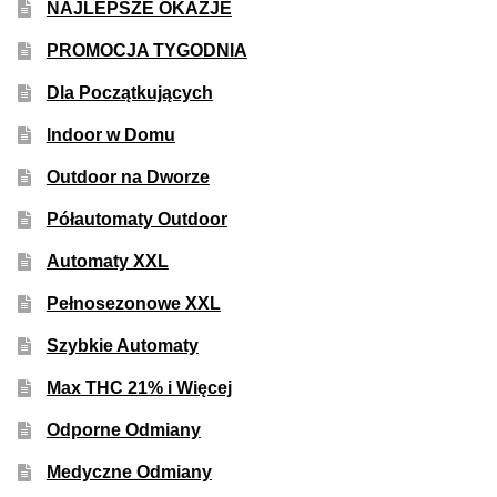
NAJLEPSZE OKAZJE
50% Indica i 50% Sativa
PROMOCJA TYGODNIA
Mix Paczki i Zestawy
Dla Początkujących
Indoor w Domu
Duże Oryginalne Opakowania
Outdoor na Dworze
TOP 10 Auto
Półautomaty Outdoor
TOP 10 Indoor
Automaty XXL
Pełnosezonowe XXL
TOP 10 Outdoor
Szybkie Automaty
Rozwiń
Producenci Nasion
Max THC 21% i Więcej
menu
potom
Odporne Odmiany
Fajki Wodne
Medyczne Odmiany