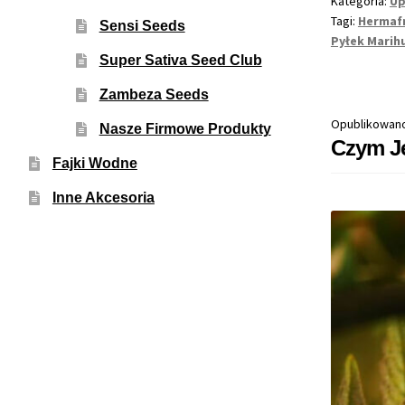
Kategoria:
Up
Tagi:
Hermaf
Sensi Seeds
Pyłek Marih
Super Sativa Seed Club
Zambeza Seeds
Opublikowan
Nasze Firmowe Produkty
Czym Je
Fajki Wodne
Inne Akcesoria