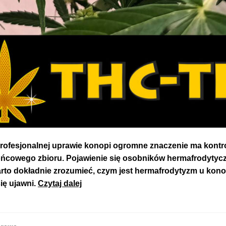
rofesjonalnej uprawie konopi ogromne znaczenie ma kontrol
ńcowego zbioru. Pojawienie się osobników hermafrodytycz
rto dokładnie zrozumieć, czym jest hermafrodytyzm u konop
Czym
się ujawni.
Czytaj dalej
są
Hermafrodyty
u