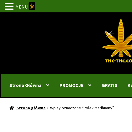
MENU
Przejdź
Przejdź
do
do
nawigacji
treści
Strona Główna
PROMOCJE
GRATIS
K
Strona główna
Wpisy oznaczone “Pyłek Marihuany”