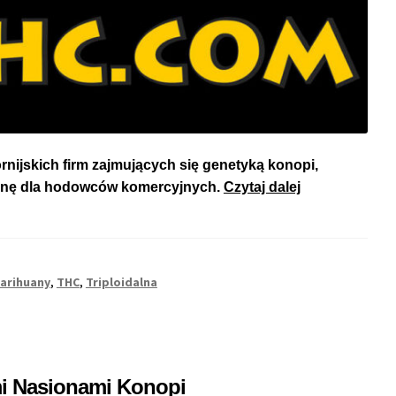
rnijskich firm zajmujących się genetyką konopi,
Czym
uanę dla hodowców komercyjnych.
Czytaj dalej
Jest
Triploidalna
Marihuana?
arihuany
,
THC
,
Triploidalna
i Nasionami Konopi