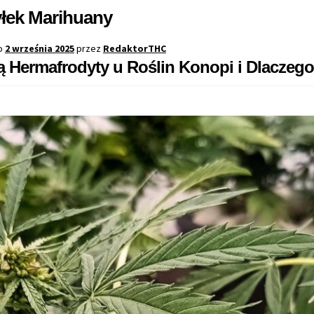
łek Marihuany
o
2 września 2025
przez
RedaktorTHC
 Hermafrodyty u Roślin Konopi i Dlaczeg