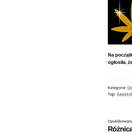
Na początk
ogłosiła,
Kategorie:
Ci
Tagi:
Genetyk
Opublikowan
Różnic