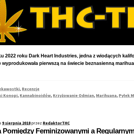
u 2022 roku Dark Heart Industries, jedna z wiodących kalifo
 że wyprodukowała pierwszą na świecie beznasienną marih
ekawostki
,
Recenzje
i Konopi
,
Kannabinoidów
,
Krzyżowanie Odmian
,
Marihuana
,
Pyłek M
o
9 sierpnia 2018
przez
RedaktorTHC
a Pomiędzy Feminizowanymi a Regularnym