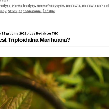
rawa
Roślin
rodyta
,
Hermafrodyty
,
Hermafrodytyzm
,
Hodowla
,
Hodowla Konopi
Konopi
uany
,
Stres
,
Zapobieganie
,
Żeńskie
i
Dlaczego
Powstają?
o
31 grudnia 2022
przez
RedaktorTHC
st Triploidalna Marihuana?