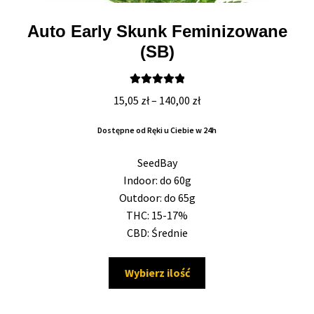
Auto Early Skunk Feminizowane
(SB)
Oceniono
Zakres
15,05
zł
–
140,00
zł
5.00
na 5
cen:
Dostępne od Ręki u Ciebie w 24h
od
15,05 zł
SeedBay
do
Indoor: do 60g
140,00 zł
Outdoor: do 65g
THC: 15-17%
CBD: Średnie
Ten
Wybierz ilość
produkt
ma