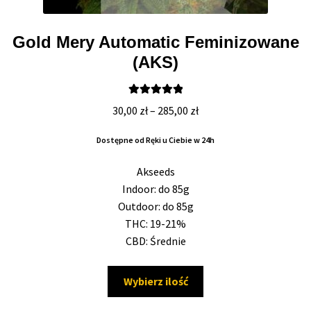
Gold Mery Automatic Feminizowane
(AKS)
Oceniono
Zakres
30,00
zł
–
285,00
zł
5.00
na 5
cen:
Dostępne od Ręki u Ciebie w 24h
od
30,00 zł
Akseeds
do
Indoor: do 85g
285,00 zł
Outdoor: do 85g
THC: 19-21%
CBD: Średnie
Ten
Wybierz ilość
produkt
ma