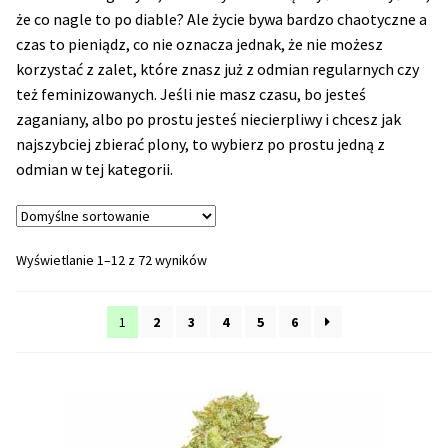
NAJLEPSZE OKAZJE
że co nagle to po diable? Ale życie bywa bardzo chaotyczne a
czas to pieniądz, co nie oznacza jednak, że nie możesz
korzystać z zalet, które znasz już z odmian regularnych czy
PROMOCJA TYGODNIA
też feminizowanych. Jeśli nie masz czasu, bo jesteś
zaganiany, albo po prostu jesteś niecierpliwy i chcesz jak
Dla Początkujących
najszybciej zbierać plony, to wybierz po prostu jedną z
odmian w tej kategorii.
Indoor w Domu
Outdoor na Dworze
Wyświetlanie 1–12 z 72 wyników
Półautomaty Outdoor
1
2
3
4
5
6
Automaty XXL
Pełnosezonowe XXL
Szybkie Automaty