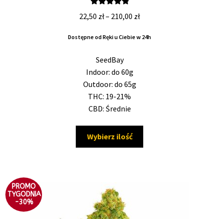
Oceniono
Zakres
22,50
zł
–
210,00
zł
5.00
na 5
cen:
Dostępne od Ręki u Ciebie w 24h
od
22,50 zł
SeedBay
do
Indoor: do 60g
210,00 zł
Outdoor: do 65g
THC: 19-21%
CBD: Średnie
Ten
Wybierz ilość
produkt
ma
wiele
wariantów.
PROMO
Opcje
TYGODNIA
-30%
można
wybrać