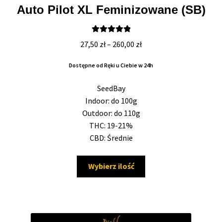
Auto Pilot XL Feminizowane (SB)
50% Indica i 50% Sativa
Mix Paczki i Zestawy
Oceniono
Zakres
27,50
zł
–
260,00
zł
5.00
na 5
cen:
Duże Oryginalne Opakowania
Dostępne od Ręki u Ciebie w 24h
od
27,50 zł
SeedBay
TOP 10 Auto
do
Indoor: do 100g
260,00 zł
Outdoor: do 110g
TOP 10 Indoor
THC: 19-21%
CBD: Średnie
TOP 10 Outdoor
Ten
Wybierz ilość
Rozwiń
Producenci Nasion
produkt
menu
ma
potom
Fajki Wodne
wiele
wariantów.