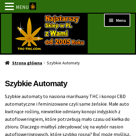
MENU
Przejdź
Przejdź
Menu
do
do
nawigacji
treści
Strona Główna
Strona główna
Szybkie Automaty
BESTSELLERY
Szybkie Automaty
NOWOŚCI
Szybkie automaty to nasiona marihuany THC i konopi CBD
automatyczne i feminizowane czyli same żeńskie. Małe auto
PROMOCJE
kwitnące rośliny, niewielkie odmiany konopi indyjskich z
autofloweringiem, które potrzebują mało czasu od kiełka do
PROMOCJE 1+1
zbioru. Dlaczego miałbyś zdecydować się na wybór nasion
autofloweringowych, które szybko rosną? Być może myślisz,