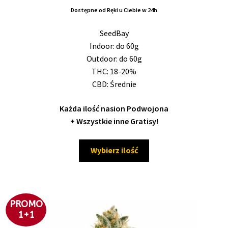
cen:
Dostępne od Ręki u Ciebie w 24h
od
21,50 zł
SeedBay
do
Indoor: do 60g
200,00 zł
Outdoor: do 60g
THC: 18-20%
CBD: Średnie
Każda ilość nasion Podwojona
+ Wszystkie inne Gratisy!
Ten
Wybierz ilość
produkt
ma
wiele
wariantów.
PROMO
Opcje
1+1
można