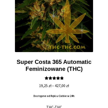
Super Costa 365 Automatic
Feminizowane (THC)
Oceniono
Zakres
19,25
zł
–
427,00
zł
5.00
na 5
cen:
Dostępne od Ręki u Ciebie w 24h
od
19,25 zł
THC-THC