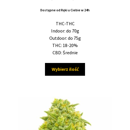
4.50
na 5
cen:
Dostępne od Ręki u Ciebie w 24h
od
24,00 zł
THC-THC
do
Indoor: do 70g
530,00 zł
Outdoor: do 75g
THC: 18-20%
CBD: Średnie
Ten
Wybierz ilość
produkt
ma
wiele
wariantów.
Opcje
można
wybrać
na