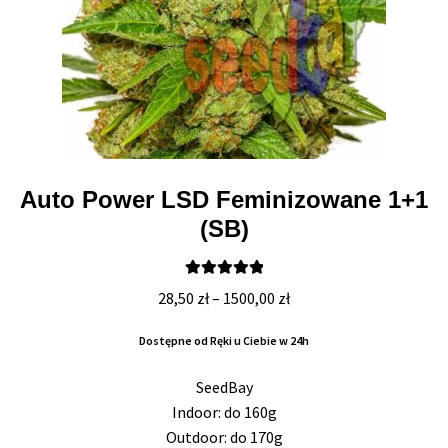
Auto Power LSD Feminizowane 1+1
(SB)
Oceniono
Zakres
28,50
zł
–
1500,00
zł
5.00
na 5
cen:
Dostępne od Ręki u Ciebie w 24h
od
28,50 zł
SeedBay
do
Indoor: do 160g
1500,00 zł
Outdoor: do 170g