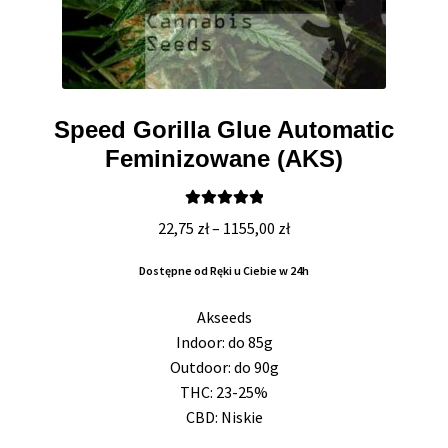
Speed Gorilla Glue Automatic
Feminizowane (AKS)
Oceniono
Zakres
22,75
zł
–
1155,00
zł
5.00
na 5
cen:
Dostępne od Ręki u Ciebie w 24h
od
22,75 zł
Akseeds
do
Indoor: do 85g
1155,00 zł
Outdoor: do 90g
THC: 23-25%
CBD: Niskie