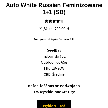
Auto White Russian Feminizowane
1+1 (SB)
Oceniono
Zakres
21,50
zł
–
200,00
zł
4.00
na 5
cen:
Dostępne od Ręki u Ciebie w 24h
od
21,50 zł
SeedBay
do
Indoor: do 60g
200,00 zł
Outdoor: do 65g
THC: 18-20%
CBD: Średnie
Każda ilość nasion Podwojona
+ Wszystkie inne Gratisy!
Ten
Wybierz ilość