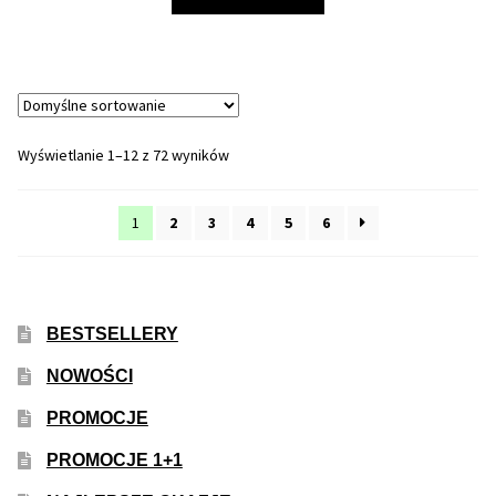
produkt
ma
wiele
wariantów.
Opcje
można
Wyświetlanie 1–12 z 72 wyników
wybrać
na
1
2
3
4
5
6
stronie
produktu
BESTSELLERY
NOWOŚCI
PROMOCJE
PROMOCJE 1+1