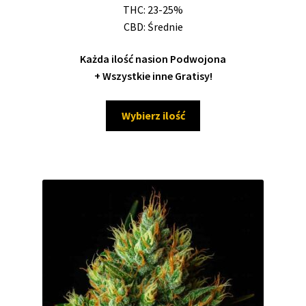
THC: 23-25%
CBD: Średnie
Każda ilość nasion Podwojona
+ Wszystkie inne Gratisy!
Ten
Wybierz ilość
produkt
ma
wiele
wariantów.
Opcje
można
wybrać
na
stronie
produktu