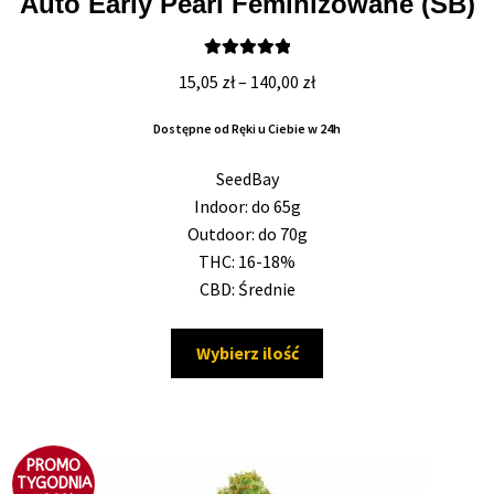
Auto Early Pearl Feminizowane (SB)
Oceniono
Zakres
15,05
zł
–
140,00
zł
5.00
na 5
cen:
Dostępne od Ręki u Ciebie w 24h
od
15,05 zł
SeedBay
do
Indoor: do 65g
140,00 zł
Outdoor: do 70g
THC: 16-18%
CBD: Średnie
Ten
Wybierz ilość
produkt
ma
wiele
wariantów.
PROMO
Opcje
TYGODNIA