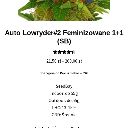
Auto Lowryder#2 Feminizowane 1+1
(SB)
Oceniono
Zakres
21,50
zł
–
200,00
zł
4.50
na 5
cen:
Dostępne od Ręki u Ciebie w 24h
od
21,50 zł
SeedBay
do
Indoor: do 55g
200,00 zł
Outdoor: do 55g
THC: 13-15%
CBD: Średnie