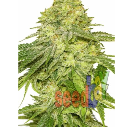
Max THC 21% i Więcej
Odporne Odmiany
Medyczne Odmiany
Regularne
Przewaga Indica
Przewaga Sativa
100% Indica
100% Sativa