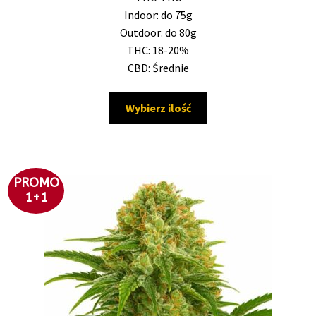
do
Indoor: do 75g
427,00 zł
Outdoor: do 80g
THC: 18-20%
CBD: Średnie
Ten
Wybierz ilość
produkt
ma
wiele
wariantów.
PROMO
Opcje
1+1
można
wybrać
na
stronie
produktu