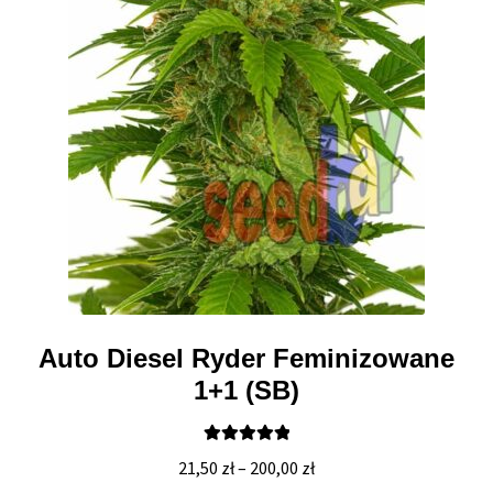
Auto Diesel Ryder Feminizowane
1+1 (SB)
Oceniono
Zakres
21,50
zł
–
200,00
zł
5.00
na 5