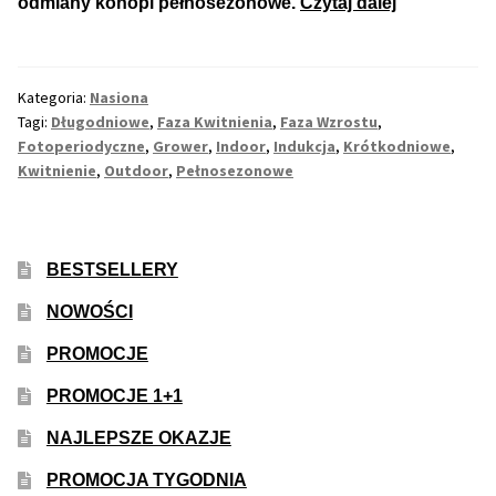
Co
odmiany konopi pełnosezonowe.
Czytaj dalej
to
Jest
Fotoperiod
Kategoria:
Nasiona
u
Tagi:
Długodniowe
,
Faza Kwitnienia
,
Faza Wzrostu
,
Roślin
Fotoperiodyczne
,
Grower
,
Indoor
,
Indukcja
,
Krótkodniowe
,
Konopi?
Kwitnienie
,
Outdoor
,
Pełnosezonowe
BESTSELLERY
NOWOŚCI
PROMOCJE
PROMOCJE 1+1
NAJLEPSZE OKAZJE
PROMOCJA TYGODNIA