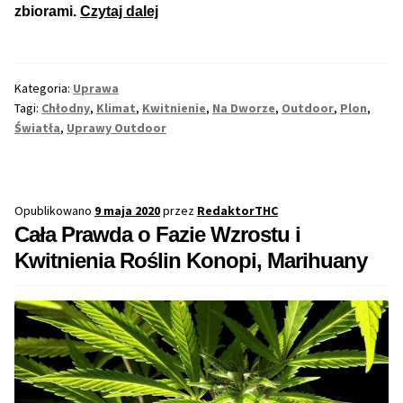
Jak
zbiorami.
Czytaj dalej
Zmusić
Max THC 21% i Więcej
Rośliny
Konopi
Kategoria:
Uprawa
Odporne Odmiany
Indyjskich,
Tagi:
Chłodny
,
Klimat
,
Kwitnienie
,
Na Dworze
,
Outdoor
,
Plon
,
Marihuany
Światła
,
Uprawy Outdoor
Medyczne Odmiany
na
Outdoor
Regularne
do
Opublikowano
9 maja 2020
przez
RedaktorTHC
Kwitnięcia
Cała Prawda o Fazie Wzrostu i
Przewaga Indica
Kwitnienia Roślin Konopi, Marihuany
Przewaga Sativa
100% Indica
100% Sativa