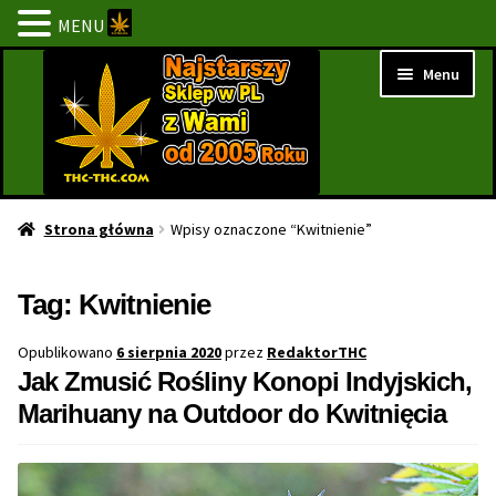
MENU
Przejdź
Przejdź
Menu
do
do
nawigacji
treści
Strona Główna
Strona główna
Wpisy oznaczone “Kwitnienie”
BESTSELLERY
Tag:
Kwitnienie
NOWOŚCI
Opublikowano
6 sierpnia 2020
przez
RedaktorTHC
Jak Zmusić Rośliny Konopi Indyjskich,
PROMOCJE
Marihuany na Outdoor do Kwitnięcia
PROMOCJE 1+1