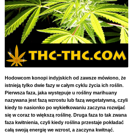
50% Indica i 50% Sativa
Mix Paczki i Zestawy
Duże Oryginalne Opakowania
TOP 10 Auto
TOP 10 Indoor
Hodowcom konopi indyjskich od zawsze mówiono, że
TOP 10 Outdoor
istnieją tylko dwie fazy w całym cyklu życia ich roślin.
Pierwsza faza, jaka występuje u rośliny marihuany
Rozwiń
nazywana jest fazą wzrostu lub fazą wegetatywną, czyli
Producenci Nasion
menu
kiedy to nasionko po wykiełkowaniu zaczyna rozwijać
potom
się w coraz to większą roślinę. Druga faza to tak zwana
Fajki Wodne
faza kwitnienia, czyli kiedy roślina przestaje pokładać
całą swoją energię we wzrost, a zaczyna kwitnąć.