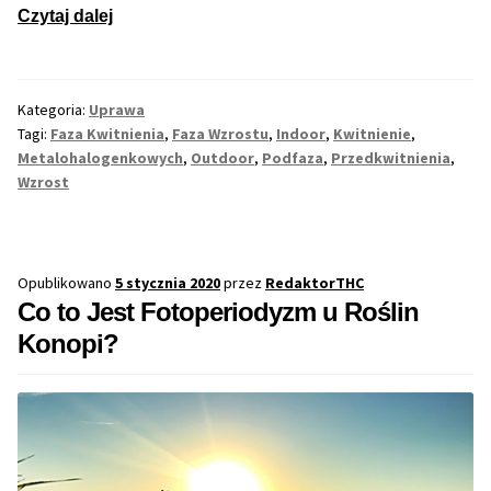
Inne Akcesoria
Cała
Czytaj dalej
Prawda
Rozwiń
Informacje
o
menu
Fazie
potom
Rozwiń
Kategoria:
Uprawa
Blog
Wzrostu
Tagi:
Faza Kwitnienia
,
Faza Wzrostu
,
Indoor
,
Kwitnienie
,
menu
i
Metalohalogenkowych
,
Outdoor
,
Podfaza
,
Przedkwitnienia
,
potom
GRATIS
Kwitnienia
Wzrost
Roślin
PROMOCJA 500 Plus
Konopi,
Marihuany
Opublikowano
5 stycznia 2020
przez
RedaktorTHC
Harmonogram Outdoor
Co to Jest Fotoperiodyzm u Roślin
Konopi?
Formy i Koszt Wysyłki
Odbiór Osobisty
Kontakt