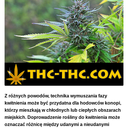
NAJLEPSZE OKAZJE
PROMOCJA TYGODNIA
Dla Początkujących
Indoor w Domu
Outdoor na Dworze
Półautomaty Outdoor
Automaty XXL
Z różnych powodów, technika wymuszania fazy
kwitnienia może być przydatna dla hodowców konopi,
którzy mieszkają w chłodnych lub ciepłych obszarach
Pełnosezonowe XXL
miejskich. Doprowadzenie rośliny do kwitnienia może
oznaczać różnicę między udanymi a nieudanymi
Szybkie Automaty