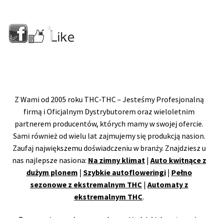
Z Wami od 2005 roku THC-THC – Jesteśmy Profesjonalną
firmą i Oficjalnym Dystrybutorem oraz wieloletnim
partnerem producentów, których mamy w swojej ofercie.
Sami również od wielu lat zajmujemy się produkcją nasion.
Zaufaj największemu doświadczeniu w branży. Znajdziesz u
nas najlepsze nasiona:
Na zimny klimat
|
Auto kwitnące z
dużym plonem
|
Szybkie autofloweringi
|
Pełno
sezonowe z ekstremalnym THC
|
Automaty z
ekstremalnym THC
.