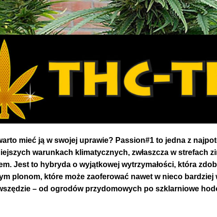
arto mieć ją w swojej uprawie? Passion#1 to jedna z najp
niejszych warunkach klimatycznych, zwłaszcza w strefach 
em. Jest to hybryda o wyjątkowej wytrzymałości, która zdo
ym plonom, które może zaoferować nawet w nieco bardziej
wszędzie – od ogrodów przydomowych po szklarniowe hodowl
on#1