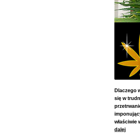
Dlaczego w
się w trud
przetrwani
imponując
właściwie 
Passi
dalej
–