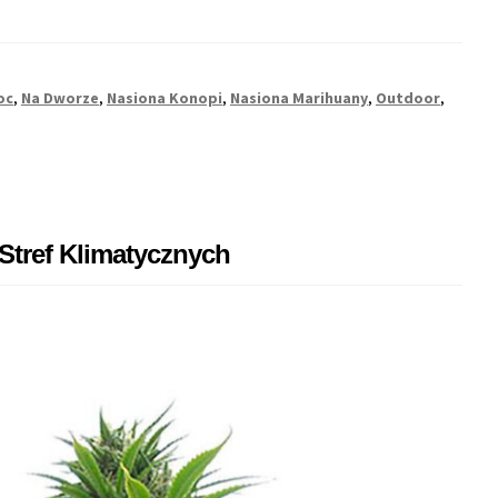
Poison
–
Gigantyczna
Sativa
oc
,
Na Dworze
,
Nasiona Konopi
,
Nasiona Marihuany
,
Outdoor
,
do
Uprawy
na
Dworze
tref Klimatycznych