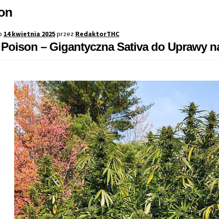
on
o
14 kwietnia 2025
przez
RedaktorTHC
Poison – Gigantyczna Sativa do Uprawy n