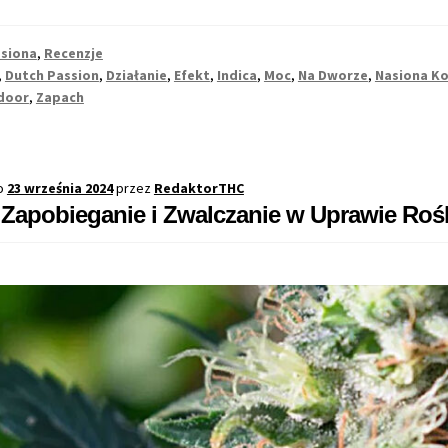
e
e
siona
,
Recenzje
,
Dutch Passion
,
Działanie
,
Efekt
,
Indica
,
Moc
,
Na Dworze
,
Nasiona K
dach
door
,
Zapach
ych
tycznych
o
23 września 2024
przez
RedaktorTHC
 Zapobieganie i Zwalczanie w Uprawie Roś