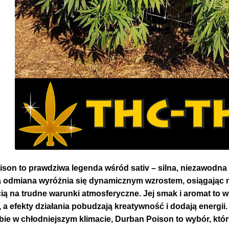
son to prawdziwa legenda wśród sativ – silna, niezawodna 
 odmiana wyróżnia się dynamicznym wzrostem, osiągając n
ą na trudne warunki atmosferyczne. Jej smak i aromat to wyj
a efekty działania pobudzają kreatywność i dodają energii. J
bie w chłodniejszym klimacie, Durban Poison to wybór, któr