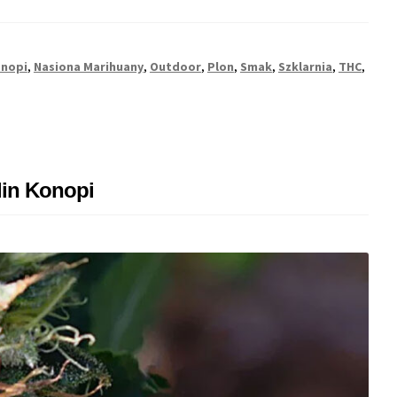
onopi
,
Nasiona Marihuany
,
Outdoor
,
Plon
,
Smak
,
Szklarnia
,
THC
,
lin Konopi