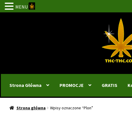
MENU
Przejdź
Przejdź
do
do
nawigacji
treści
Strona Główna
PROMOCJE
GRATIS
K
Strona główna
Wpisy oznaczone “Plon”