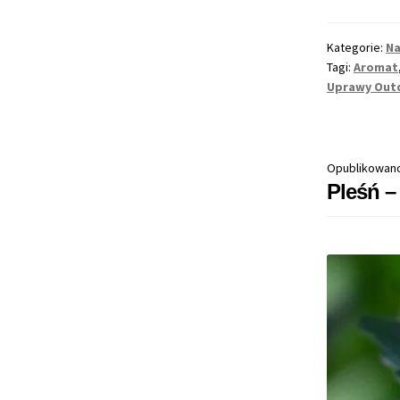
Dobrz
Rośni
Kategorie:
Na
w
Tagi:
Aromat
Ogro
Uprawy Out
Zimn
Stref
Klima
Opublikowan
Pleśń –