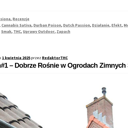
siona
,
Recenzje
,
Cannabis Sativa
,
Durban Poison
,
Dutch Passion
,
Działanie
,
Efekt
,
M
,
Smak
,
THC
,
Uprawy Outdoor
,
Zapach
o
1 kwietnia 2025
przez
RedaktorTHC
#1 – Dobrze Rośnie w Ogrodach Zimnych S