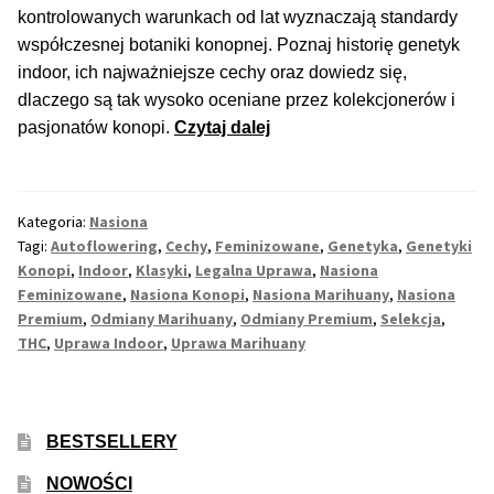
kontrolowanych warunkach od lat wyznaczają standardy
współczesnej botaniki konopnej. Poznaj historię genetyk
Max THC 21% i Więcej
indoor, ich najważniejsze cechy oraz dowiedz się,
dlaczego są tak wysoko oceniane przez kolekcjonerów i
Odporne Odmiany
Wyjątkowe
pasjonatów konopi.
Czytaj dalej
genetyki
Medyczne Odmiany
konopi
do
Kategoria:
Nasiona
Regularne
uprawy
Tagi:
Autoflowering
,
Cechy
,
Feminizowane
,
Genetyka
,
Genetyki
w
Konopi
,
Indoor
,
Klasyki
,
Legalna Uprawa
,
Nasiona
Przewaga Indica
kontrolowanych
Feminizowane
,
Nasiona Konopi
,
Nasiona Marihuany
,
Nasiona
Premium
,
Odmiany Marihuany
,
Odmiany Premium
,
Selekcja
,
warunkach
THC
,
Uprawa Indoor
,
Uprawa Marihuany
Przewaga Sativa
100% Indica
BESTSELLERY
100% Sativa
NOWOŚCI