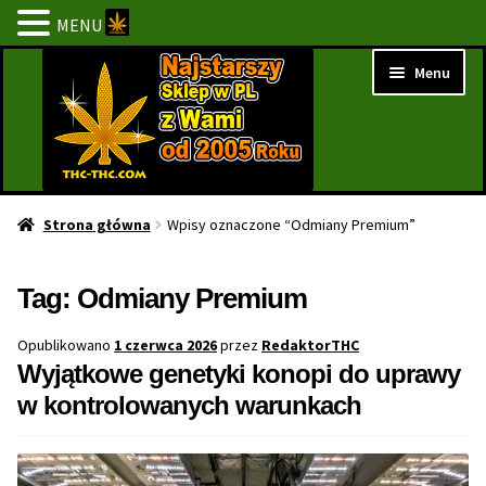
MENU
Przejdź
Przejdź
Menu
do
do
nawigacji
treści
Strona Główna
Strona główna
Wpisy oznaczone “Odmiany Premium”
BESTSELLERY
Tag:
Odmiany Premium
NOWOŚCI
Opublikowano
1 czerwca 2026
przez
RedaktorTHC
Wyjątkowe genetyki konopi do uprawy
PROMOCJE
w kontrolowanych warunkach
PROMOCJE 1+1