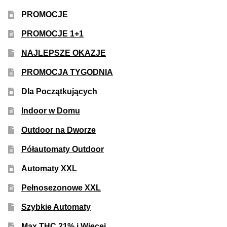
50% Indica i 50% Sativa
PROMOCJE
PROMOCJE 1+1
Mix Paczki i Zestawy
NAJLEPSZE OKAZJE
Duże Oryginalne Opakowania
PROMOCJA TYGODNIA
Dla Początkujących
TOP 10 Auto
Indoor w Domu
TOP 10 Indoor
Outdoor na Dworze
TOP 10 Outdoor
Półautomaty Outdoor
Automaty XXL
Rozwiń
Producenci Nasion
menu
Pełnosezonowe XXL
potom
Fajki Wodne
Szybkie Automaty
Max THC 21% i Więcej