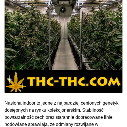
NAJLEPSZE OKAZJE
PROMOCJA TYGODNIA
Dla Początkujących
Indoor w Domu
Outdoor na Dworze
Półautomaty Outdoor
Automaty XXL
Nasiona indoor to jedne z najbardziej cenionych genetyk
dostępnych na rynku kolekcjonerskim. Stabilność,
Pełnosezonowe XXL
powtarzalność cech oraz starannie dopracowane linie
hodowlane sprawiają, że odmiany rozwijane w
Szybkie Automaty