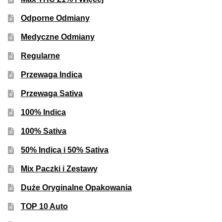
Inne Akcesoria
Odporne Odmiany
Rozwiń
Informacje
menu
Medyczne Odmiany
potom
Rozwiń
Blog
Regularne
menu
potom
Przewaga Indica
GRATIS
Przewaga Sativa
PROMOCJA 500 Plus
100% Indica
Harmonogram Outdoor
100% Sativa
50% Indica i 50% Sativa
Formy i Koszt Wysyłki
Mix Paczki i Zestawy
Odbiór Osobisty
Duże Oryginalne Opakowania
TOP 10 Auto
Kontakt