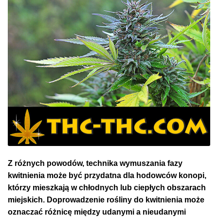
NAJLEPSZE OKAZJE
PROMOCJA TYGODNIA
Dla Początkujących
Indoor w Domu
Outdoor na Dworze
Półautomaty Outdoor
Automaty XXL
Z różnych powodów, technika wymuszania fazy
kwitnienia może być przydatna dla hodowców konopi,
którzy mieszkają w chłodnych lub ciepłych obszarach
Pełnosezonowe XXL
miejskich. Doprowadzenie rośliny do kwitnienia może
oznaczać różnicę między udanymi a nieudanymi
Szybkie Automaty