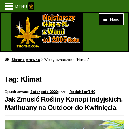
MENU
Przejdź
Przejdź
Menu
do
do
nawigacji
treści
Strona Główna
Strona główna
Wpisy oznaczone “Klimat”
BESTSELLERY
Tag:
Klimat
NOWOŚCI
Opublikowano
6 sierpnia 2020
przez
RedaktorTHC
Jak Zmusić Rośliny Konopi Indyjskich,
PROMOCJE
Marihuany na Outdoor do Kwitnięcia
PROMOCJE 1+1