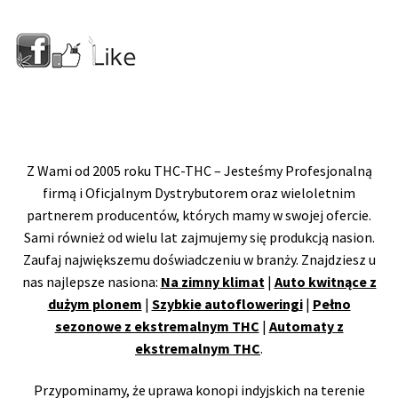
Z Wami od 2005 roku THC-THC – Jesteśmy Profesjonalną
firmą i Oficjalnym Dystrybutorem oraz wieloletnim
partnerem producentów, których mamy w swojej ofercie.
Sami również od wielu lat zajmujemy się produkcją nasion.
Zaufaj największemu doświadczeniu w branży. Znajdziesz u
nas najlepsze nasiona:
Na zimny klimat
|
Auto kwitnące z
dużym plonem
|
Szybkie autofloweringi
|
Pełno
sezonowe z ekstremalnym THC
|
Automaty z
ekstremalnym THC
.
Przypominamy, że uprawa konopi indyjskich na terenie