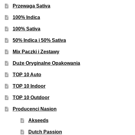
Inne Akcesoria
Przewaga Sativa
Rozwiń
Informacje
100% Indica
menu
100% Sativa
potom
Rozwiń
Blog
menu
50% Indica i 50% Sativa
potom
GRATIS
Mix Paczki i Zestawy
Duże Oryginalne Opakowania
PROMOCJA 500 Plus
TOP 10 Auto
Harmonogram Outdoor
TOP 10 Indoor
Formy i Koszt Wysyłki
TOP 10 Outdoor
Producenci Nasion
Odbiór Osobisty
Akseeds
Kontakt
Dutch Passion