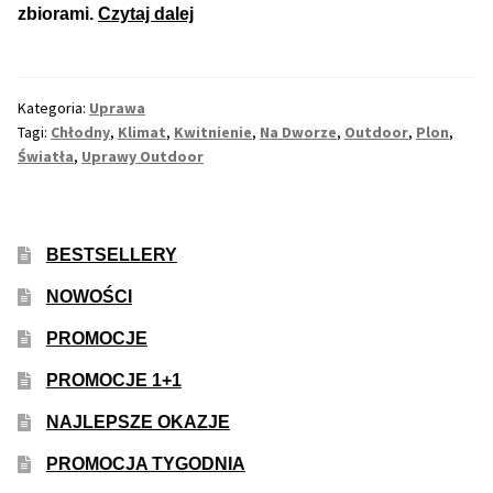
Jak
zbiorami.
Czytaj dalej
Zmusić
Max THC 21% i Więcej
Rośliny
Konopi
Kategoria:
Uprawa
Odporne Odmiany
Indyjskich,
Tagi:
Chłodny
,
Klimat
,
Kwitnienie
,
Na Dworze
,
Outdoor
,
Plon
,
Marihuany
Światła
,
Uprawy Outdoor
Medyczne Odmiany
na
Outdoor
Regularne
do
BESTSELLERY
Kwitnięcia
Przewaga Indica
NOWOŚCI
PROMOCJE
Przewaga Sativa
PROMOCJE 1+1
100% Indica
NAJLEPSZE OKAZJE
100% Sativa
PROMOCJA TYGODNIA