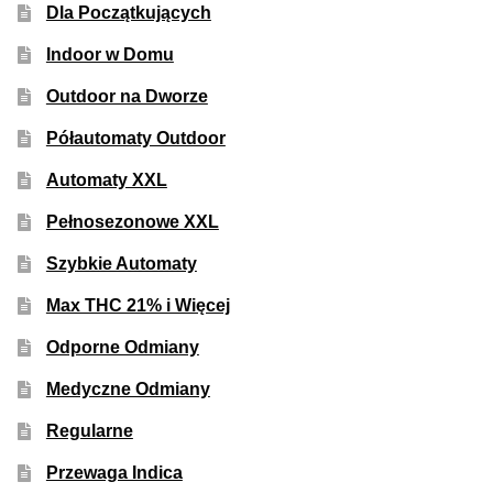
Dla Początkujących
50% Indica i 50% Sativa
Indoor w Domu
Mix Paczki i Zestawy
Outdoor na Dworze
Półautomaty Outdoor
Duże Oryginalne Opakowania
Automaty XXL
TOP 10 Auto
Pełnosezonowe XXL
TOP 10 Indoor
Szybkie Automaty
Max THC 21% i Więcej
TOP 10 Outdoor
Odporne Odmiany
Rozwiń
Producenci Nasion
Medyczne Odmiany
menu
potom
Regularne
Fajki Wodne
Przewaga Indica