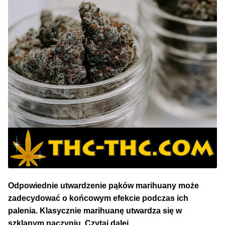
NAJLEPSZE OKAZJE
PROMOCJA TYGODNIA
Dla Początkujących
Indoor w Domu
Outdoor na Dworze
Półautomaty Outdoor
Automaty XXL
Odpowiednie utwardzenie pąków marihuany może
Pełnosezonowe XXL
zadecydować o końcowym efekcie podczas ich
palenia. Klasycznie marihuanę utwardza się w
Szybkie Automaty
Utwardzanie
szklanym naczyniu.
Czytaj dalej