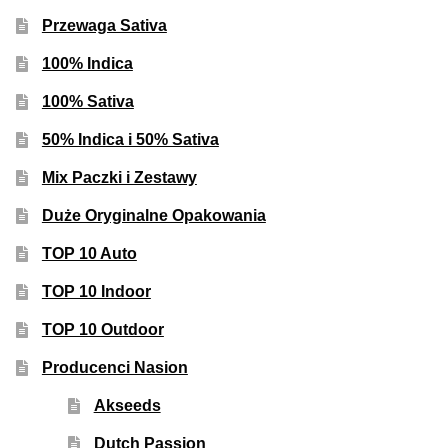
Inne Akcesoria
Przewaga Sativa
Rozwiń
Informacje
100% Indica
menu
potom
Rozwiń
100% Sativa
Blog
menu
50% Indica i 50% Sativa
potom
GRATIS
Mix Paczki i Zestawy
PROMOCJA 500 Plus
Duże Oryginalne Opakowania
TOP 10 Auto
Harmonogram Outdoor
TOP 10 Indoor
Formy i Koszt Wysyłki
TOP 10 Outdoor
Producenci Nasion
Odbiór Osobisty
Akseeds
Kontakt
Dutch Passion