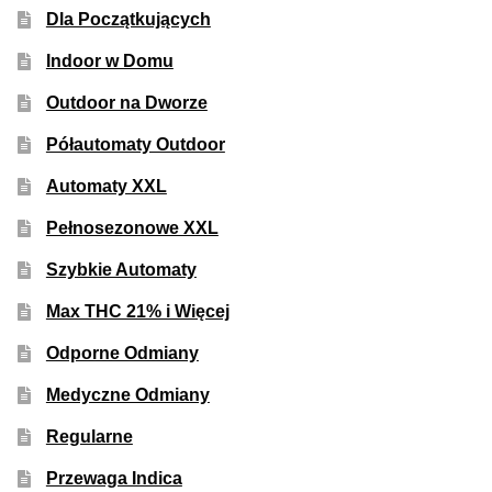
Dla Początkujących
50% Indica i 50% Sativa
Indoor w Domu
Mix Paczki i Zestawy
Outdoor na Dworze
Duże Oryginalne Opakowania
Półautomaty Outdoor
Automaty XXL
TOP 10 Auto
Pełnosezonowe XXL
TOP 10 Indoor
Szybkie Automaty
Max THC 21% i Więcej
TOP 10 Outdoor
Odporne Odmiany
Rozwiń
Producenci Nasion
Medyczne Odmiany
menu
potom
Fajki Wodne
Regularne
Przewaga Indica