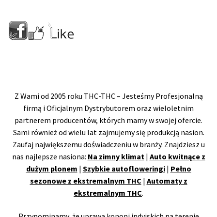
Z Wami od 2005 roku THC-THC – Jesteśmy Profesjonalną
firmą i Oficjalnym Dystrybutorem oraz wieloletnim
partnerem producentów, których mamy w swojej ofercie.
Sami również od wielu lat zajmujemy się produkcją nasion.
Zaufaj największemu doświadczeniu w branży. Znajdziesz u
nas najlepsze nasiona:
Na zimny klimat
|
Auto kwitnące z
dużym plonem
|
Szybkie autofloweringi
|
Pełno
sezonowe z ekstremalnym THC
|
Automaty z
ekstremalnym THC
.
Przypominamy, że uprawa konopi indyjskich na terenie