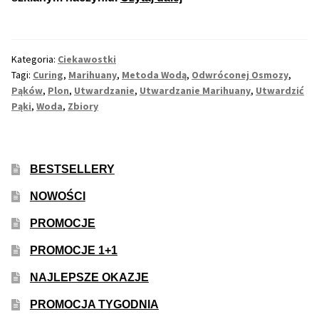
Pąków
Marihuany
Max THC 21% i Więcej
w
Kategoria:
Ciekawostki
Wodzie
Odporne Odmiany
Tagi:
Curing
,
Marihuany
,
Metoda Wodą
,
Odwróconej Osmozy
,
Pąków
,
Plon
,
Utwardzanie
,
Utwardzanie Marihuany
,
Utwardzić
Pąki
,
Woda
,
Zbiory
Medyczne Odmiany
Regularne
BESTSELLERY
Przewaga Indica
NOWOŚCI
Przewaga Sativa
PROMOCJE
PROMOCJE 1+1
100% Indica
NAJLEPSZE OKAZJE
100% Sativa
PROMOCJA TYGODNIA