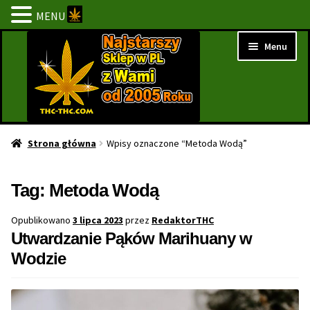
MENU
Przejdź
Przejdź
Menu
do
do
nawigacji
treści
Strona Główna
Strona główna
Wpisy oznaczone “Metoda Wodą”
BESTSELLERY
Tag:
Metoda Wodą
NOWOŚCI
Opublikowano
3 lipca 2023
przez
RedaktorTHC
Utwardzanie Pąków Marihuany w
PROMOCJE
Wodzie
PROMOCJE 1+1