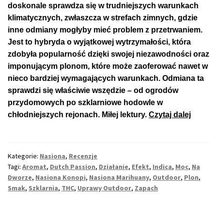
doskonale sprawdza się w trudniejszych warunkach
klimatycznych, zwłaszcza w strefach zimnych, gdzie
Max THC 21% i Więcej
inne odmiany mogłyby mieć problem z przetrwaniem.
Jest to hybryda o wyjątkowej wytrzymałości, która
Odporne Odmiany
zdobyła popularność dzięki swojej niezawodności oraz
imponującym plonom, które może zaoferować nawet w
Medyczne Odmiany
nieco bardziej wymagających warunkach. Odmiana ta
sprawdzi się właściwie wszędzie – od ogrodów
Regularne
przydomowych po szklarniowe hodowle w
Passio
chłodniejszych rejonach. Miłej lektury.
Czytaj dalej
Przewaga Indica
–
Dobrze
Rośnie
Przewaga Sativa
Kategorie:
Nasiona
,
Recenzje
w
Tagi:
Aromat
,
Dutch Passion
,
Działanie
,
Efekt
,
Indica
,
Moc
,
Na
Ogrod
100% Indica
Dworze
,
Nasiona Konopi
,
Nasiona Marihuany
,
Outdoor
,
Plon
,
Zimny
Smak
,
Szklarnia
,
THC
,
Uprawy Outdoor
,
Zapach
Stref
100% Sativa
Klimat