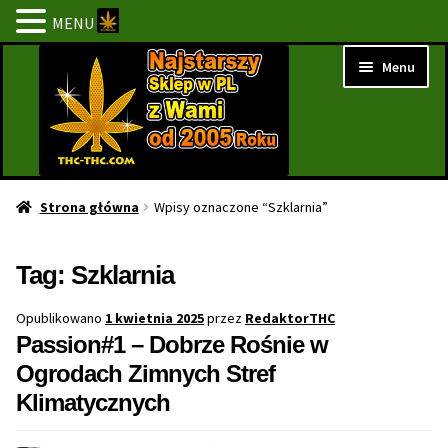
MENU
Przejdź
Przejdź
Menu
do
do
nawigacji
treści
Strona Główna
Strona główna
Wpisy oznaczone “Szklarnia”
BESTSELLERY
Tag:
Szklarnia
NOWOŚCI
Opublikowano
1 kwietnia 2025
przez
RedaktorTHC
Passion#1 – Dobrze Rośnie w
PROMOCJE
Ogrodach Zimnych Stref
Klimatycznych
PROMOCJE 1+1