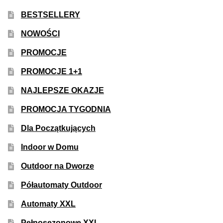
50% Indica i 50% Sativa
BESTSELLERY
NOWOŚCI
Mix Paczki i Zestawy
PROMOCJE
Duże Oryginalne Opakowania
PROMOCJE 1+1
NAJLEPSZE OKAZJE
TOP 10 Auto
PROMOCJA TYGODNIA
TOP 10 Indoor
Dla Początkujących
TOP 10 Outdoor
Indoor w Domu
Outdoor na Dworze
Rozwiń
Producenci Nasion
menu
Półautomaty Outdoor
potom
Fajki Wodne
Automaty XXL
Pełnosezonowe XXL