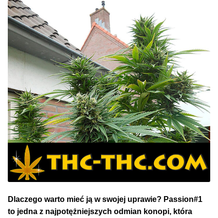
NAJLEPSZE OKAZJE
PROMOCJA TYGODNIA
Dla Początkujących
Indoor w Domu
Outdoor na Dworze
Półautomaty Outdoor
Automaty XXL
Pełnosezonowe XXL
Dlaczego warto mieć ją w swojej uprawie? Passion#1
to jedna z najpotężniejszych odmian konopi, która
Szybkie Automaty