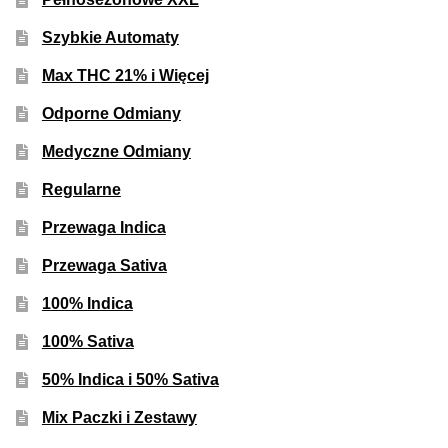
Inne Akcesoria
Szybkie Automaty
Rozwiń
Informacje
menu
Max THC 21% i Więcej
potom
Rozwiń
Blog
Odporne Odmiany
menu
potom
Medyczne Odmiany
GRATIS
Regularne
PROMOCJA 500 Plus
Przewaga Indica
Harmonogram Outdoor
Przewaga Sativa
100% Indica
Formy i Koszt Wysyłki
100% Sativa
Odbiór Osobisty
50% Indica i 50% Sativa
Mix Paczki i Zestawy
Kontakt