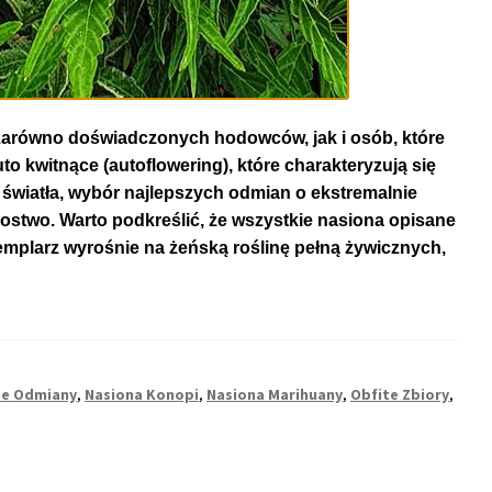
arówno doświadczonych hodowców, jak i osób, które
o kwitnące (autoflowering), które charakteryzują się
światła, wybór najlepszych odmian o ekstremalnie
stwo. Warto podkreślić, że wszystkie nasiona opisane
emplarz wyrośnie na żeńską roślinę pełną żywicznych,
e Odmiany
,
Nasiona Konopi
,
Nasiona Marihuany
,
Obfite Zbiory
,