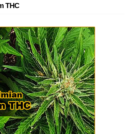
im THC