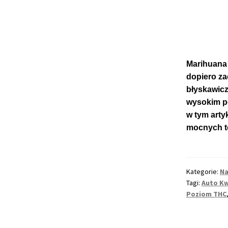
Marihuana
dopiero za
błyskawicz
wysokim po
w tym arty
mocnych 
Kategorie:
Na
Tagi:
Auto Kw
Poziom THC