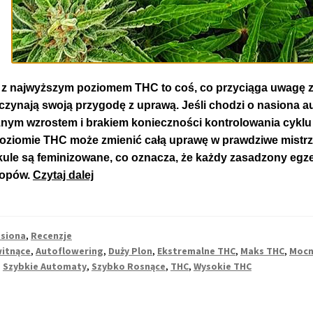
 z najwyższym poziomem THC to coś, co przyciąga uwagę z
czynają swoją przygodę z uprawą. Jeśli chodzi o nasiona aut
nym wzrostem i brakiem konieczności kontrolowania cyklu 
ziomie THC może zmienić całą uprawę w prawdziwe mistrzo
kule są feminizowane, co oznacza, że każdy zasadzony egz
TOP
topów.
Czytaj dalej
5
Auto
Kwitnących
siona
,
Recenzje
Odmian
itnące
,
Autoflowering
,
Duży Plon
,
Ekstremalne THC
,
Maks THC
,
Mocn
z
,
Szybkie Automaty
,
Szybko Rosnące
,
THC
,
Wysokie THC
Bardzo
Wysokim