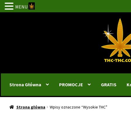
MENU
Przejdź
Przejdź
do
do
nawigacji
treści
Strona Główna
PROMOCJE
GRATIS
K
Strona główna
Wpisy oznaczone “Wysokie THC”