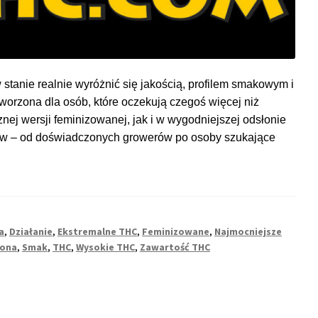
 stanie realnie wyróżnić się jakością, profilem smakowym i
tworzona dla osób, które oczekują czegoś więcej niż
j wersji feminizowanej, jak i w wygodniejszej odsłonie
rców – od doświadczonych growerów po osoby szukające
a
,
Działanie
,
Ekstremalne THC
,
Feminizowane
,
Najmocniejsze
ona
,
Smak
,
THC
,
Wysokie THC
,
Zawartość THC