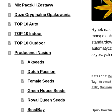
Mix Paczki i Zestawy
Duże Oryginalne Opakowania
TOP 10 Auto
Rynek nasio
TOP 10 Indoor
mocą dział
standardow
TOP 10 Outdoor
automatycz
Producenci Nasion
szybszych 
Akseeds
Dutch Passion
Kategoria:
Re
Female Seeds
Tagi:
Aromat
THC
,
Nasion
Green House Seeds
Royal Queen Seeds
SeedBay
Opublikowan