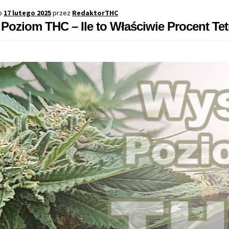
THC
o
17 lutego 2025
przez
RedaktorTHC
Poziom THC – Ile to Właściwie Procent Te