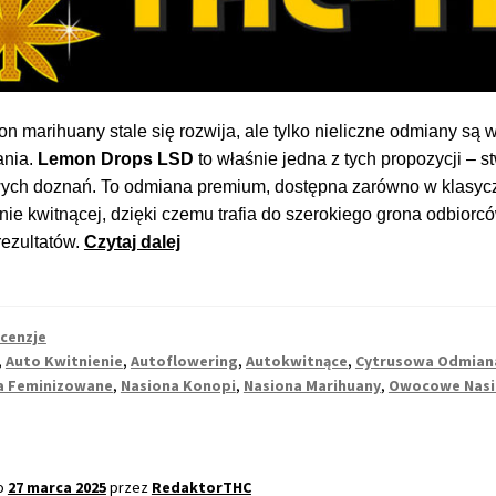
n marihuany stale się rozwija, ale tylko nieliczne odmiany są w
ania.
Lemon Drops LSD
to właśnie jedna z tych propozycji – s
ych doznań. To odmiana premium, dostępna zarówno w klasyczne
nie kwitnącej, dzięki czemu trafia do szerokiego grona odbio
Lemon
rezultatów.
Czytaj dalej
Drops
LSD
–
cenzje
cytrusowa
,
Auto Kwitnienie
,
Autoflowering
,
Autokwitnące
,
Cytrusowa Odmian
perfekcja
a Feminizowane
,
Nasiona Konopi
,
Nasiona Marihuany
,
Owocowe Nasi
dla
najbardziej
wymagających
o
27 marca 2025
przez
RedaktorTHC
koneserów