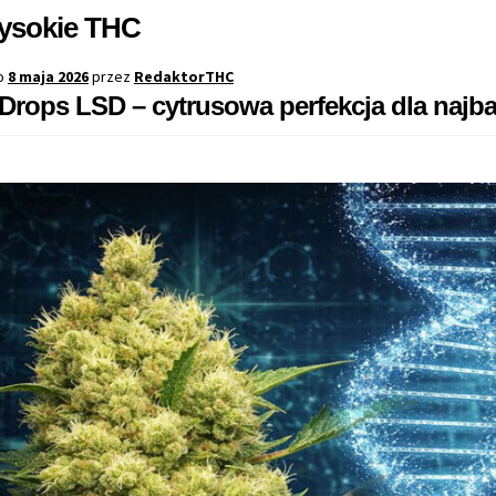
ysokie THC
o
8 maja 2026
przez
RedaktorTHC
rops LSD – cytrusowa perfekcja dla najb