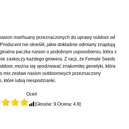
 nasion marihuany przeznaczonych do uprawy outdoor od
roducent nie określił, jakie dokładnie odmiany znajdują
ryginalna paczka nasion o podobnym usposobieniu, która z
ie zaskoczy każdego growera. Z racji, że Female Seeds
tdoor, można się spodziewać znakomitej genetyki, która
 to mix zestaw nasion outdoorowych przeznaczony
 które lubią niespodzianki.
Oceń
[Głosów:
9
Ocena:
4.9
]