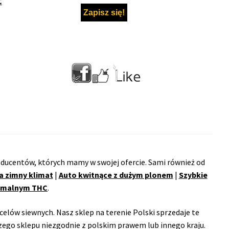
C
ducentów, których mamy w swojej ofercie. Sami również od
a zimny klimat
|
Auto kwitnące z dużym plonem
|
Szybkie
remalnym THC
.
celów siewnych. Nasz sklep na terenie Polski sprzedaje te
ego sklepu niezgodnie z polskim prawem lub innego kraju.