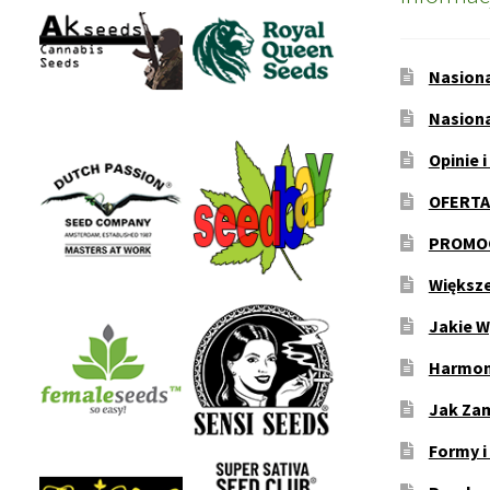
Nasion
Nasion
Opinie i
OFERTA
PROMOC
Większ
Jakie W
Harmon
Jak Za
Formy i