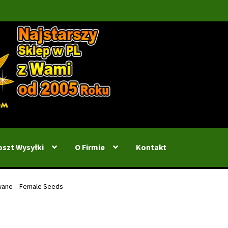
oszt Wysyłki
O Firmie
Kontakt
wane – Female Seeds