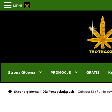
MENU
Przejdź
Przejdź
do
do
nawigacji
treści
Strona Główna
PROMOCJE
GRATIS
K
Strona główna
Dla Początkujących
Outdoor Mix Feminizo