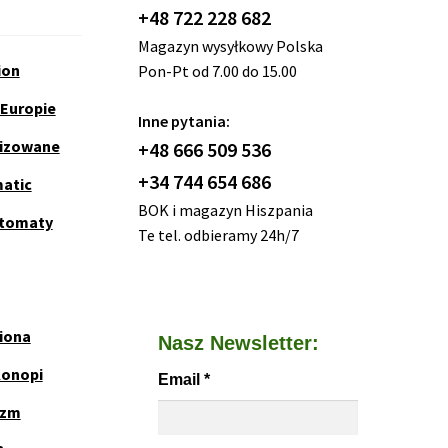
+48 722 228 682
Magazyn wysyłkowy Polska
ion
Pon-Pt od 7.00 do 15.00
 Europie
Inne pytania:
nizowane
+48 666 509 536
+34 744 654 686
matic
BOK i magazyn Hiszpania
utomaty
Te tel. odbieramy 24h/7
iona
Nasz Newsletter:
Konopi
Email
*
yzm