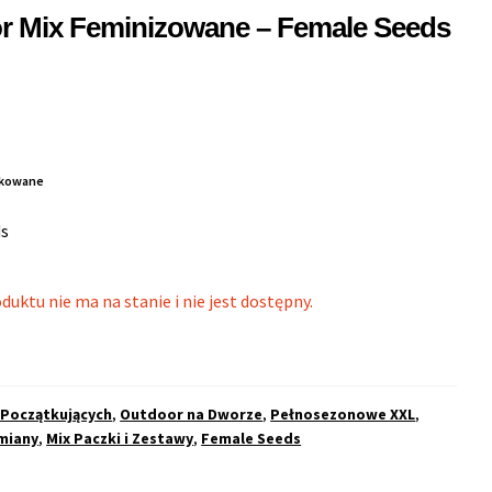
r Mix Feminizowane – Female Seeds
dukowane
ds
duktu nie ma na stanie i nie jest dostępny.
 Początkujących
,
Outdoor na Dworze
,
Pełnosezonowe XXL
,
miany
,
Mix Paczki i Zestawy
,
Female Seeds