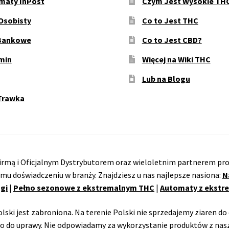
maty InPost
Czym Jest Wysokie TH
Osobisty
Co to Jest THC
Bankowe
Co to Jest CBD?
min
Więcej na Wiki THC
Lub na Blogu
Trawka
rmą i Oficjalnym Dystrybutorem oraz wieloletnim partnerem pro
emu doświadczeniu w branży. Znajdziesz u nas najlepsze nasiona:
N
gi
|
Pełno sezonowe z ekstremalnym THC
|
Automaty z ekst
ski jest zabroniona. Na terenie Polski nie sprzedajemy ziaren do 
o do uprawy. Nie odpowiadamy za wykorzystanie produktów z nasz