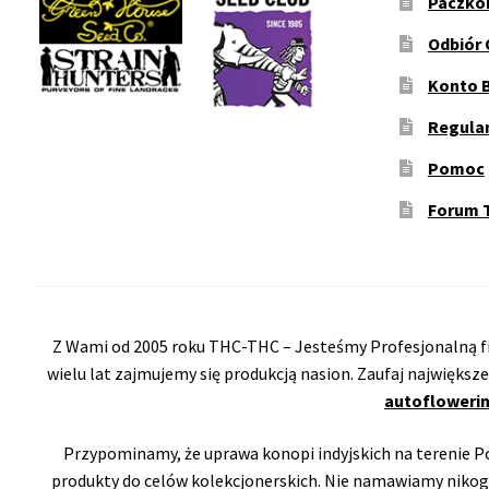
Paczko
Odbiór 
Konto 
Regula
Pomoc
Forum 
Z Wami od 2005 roku THC-THC – Jesteśmy Profesjonalną fi
wielu lat zajmujemy się produkcją nasion. Zaufaj największ
autoflowerin
Przypominamy, że uprawa konopi indyjskich na terenie Pol
produkty do celów kolekcjonerskich. Nie namawiamy nikog