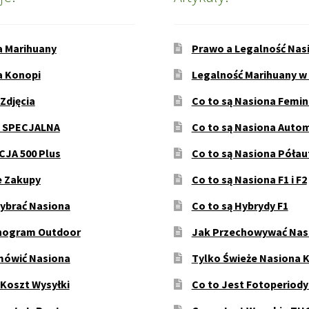
a Marihuany
Prawo a Legalność Nas
a Konopi
Legalność Marihuany w
 Zdjęcia
Co to są Nasiona Femi
 SPECJALNA
Co to są Nasiona Auto
JA 500 Plus
Co to są Nasiona Póła
e Zakupy
Co to są Nasiona F1 i F2
ybrać Nasiona
Co to są Hybrydy F1
ogram Outdoor
Jak Przechowywać Nas
mówić Nasiona
Tylko Świeże Nasiona 
 Koszt Wysyłki
Co to Jest Fotoperiod