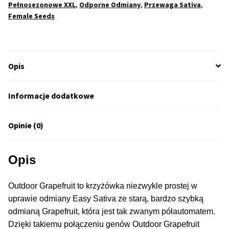
Pełnosezonowe XXL
,
Odporne Odmiany
,
Przewaga Sativa
,
50% Indica i 50% Sativa
Female Seeds
Mix Paczki i Zestawy
Opis
Duże Oryginalne Opakowania
TOP 10 Auto
Informacje dodatkowe
TOP 10 Indoor
Opinie (0)
TOP 10 Outdoor
Opis
Rozwiń
Producenci Nasion
menu
Outdoor Grapefruit to krzyżówka niezwykle prostej w
potom
uprawie odmiany Easy Sativa ze starą, bardzo szybką
Fajki Wodne
odmianą Grapefruit, która jest tak zwanym półautomatem.
Dzięki takiemu połączeniu genów Outdoor Grapefruit