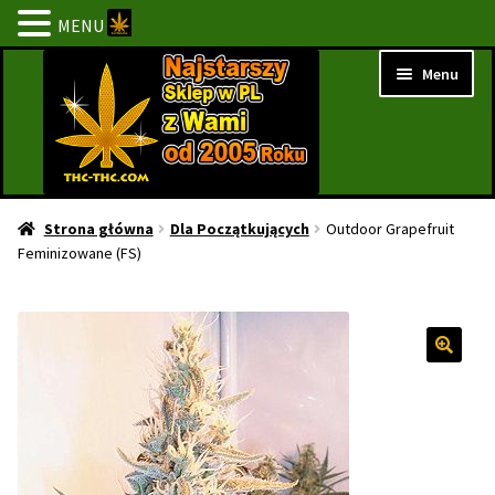
MENU
Przejdź
Przejdź
Menu
do
do
nawigacji
treści
Strona Główna
Strona główna
Dla Początkujących
Outdoor Grapefruit
Feminizowane (FS)
BESTSELLERY
NOWOŚCI
PROMOCJE
PROMOCJE 1+1