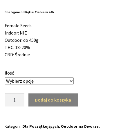
cen:
od
Dostępne od Ręki u Ciebie w 24h
Max THC 21% i Więcej
96,30 zł
Female Seeds
Odporne Odmiany
do
Indoor: NIE
Outdoor: do 450g
232,10 zł
Medyczne Odmiany
THC: 18-20%
CBD: Średnie
Regularne
ilość
Przewaga Indica
Przewaga Sativa
ilość
Dodaj do koszyka
Outdoor
100% Indica
Grapefruit
Feminizowane
100% Sativa
(FS)
Kategorii:
Dla Początkujących
,
Outdoor na Dworze
,