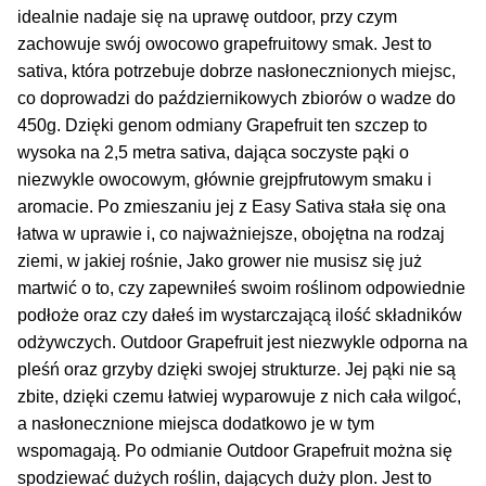
Inne Akcesoria
idealnie nadaje się na uprawę outdoor, przy czym
zachowuje swój owocowo grapefruitowy smak. Jest to
Rozwiń
Informacje
sativa, która potrzebuje dobrze nasłonecznionych miejsc,
menu
co doprowadzi do październikowych zbiorów o wadze do
potom
Rozwiń
Blog
450g. Dzięki genom odmiany Grapefruit ten szczep to
menu
wysoka na 2,5 metra sativa, dająca soczyste pąki o
potom
GRATIS
niezwykle owocowym, głównie grejpfrutowym smaku i
aromacie. Po zmieszaniu jej z Easy Sativa stała się ona
PROMOCJA 500 Plus
łatwa w uprawie i, co najważniejsze, obojętna na rodzaj
ziemi, w jakiej rośnie, Jako grower nie musisz się już
Harmonogram Outdoor
martwić o to, czy zapewniłeś swoim roślinom odpowiednie
podłoże oraz czy dałeś im wystarczającą ilość składników
odżywczych. Outdoor Grapefruit jest niezwykle odporna na
Formy i Koszt Wysyłki
pleśń oraz grzyby dzięki swojej strukturze. Jej pąki nie są
zbite, dzięki czemu łatwiej wyparowuje z nich cała wilgoć,
Odbiór Osobisty
a nasłonecznione miejsca dodatkowo je w tym
wspomagają. Po odmianie Outdoor Grapefruit można się
Kontakt
spodziewać dużych roślin, dających duży plon. Jest to