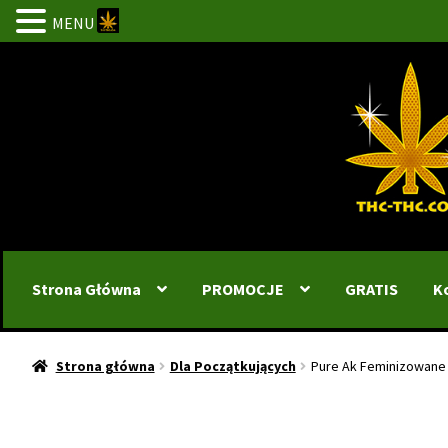
MENU
Przejdź
Przejdź
do
do
nawigacji
treści
Strona Główna
PROMOCJE
GRATIS
K
Strona główna
Dla Początkujących
Pure Ak Feminizowane 