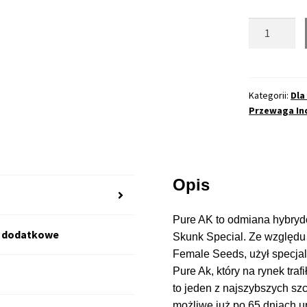
ilość
Pure
Ak
Feminizowa
(FS)
Kategorii:
Dla
Przewaga In
Opis
Pure AK to odmiana hybrydo
e dodatkowe
Skunk Special. Ze względu
Female Seeds, użył specja
Pure Ak, który na rynek tra
to jeden z najszybszych szcz
możliwe już po 65 dniach u