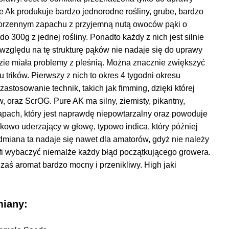
e Ak produkuje bardzo jednorodne rośliny, grube, bardzo
 korzennym zapachu z przyjemną nutą owoców pąki o
o 300g z jednej rośliny. Ponadto każdy z nich jest silnie
 względu na tę strukturę pąków nie nadaje się do uprawy
zie miała problemy z pleśnią. Można znacznie zwiększyć
u trików. Pierwszy z nich to okres 4 tygodni okresu
o zastosowanie technik, takich jak fimming, dzięki której
, oraz ScrOG. Pure AK ma silny, ziemisty, pikantny,
apach, który jest naprawdę niepowtarzalny oraz powoduje
tkowo uderzający w głowę, typowo indica, który później
Odmiana ta nadaje się nawet dla amatorów, gdyż nie należy
rafi wybaczyć niemalże każdy błąd początkującego growera.
, zaś aromat bardzo mocny i przenikliwy. High jaki
.
miany: