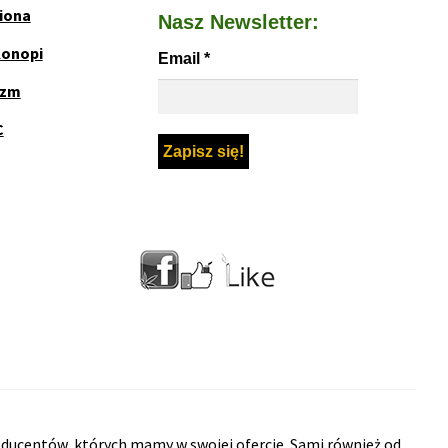
iona
Nasz Newsletter:
Konopi
Email
*
yzm
C
ducentów, których mamy w swojej ofercie. Sami również od