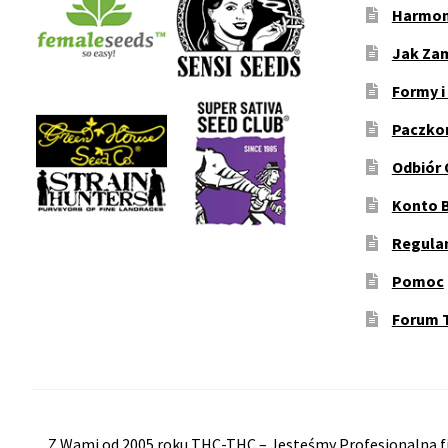
Harmon
Jak Za
Formy i
Paczko
Odbiór 
Konto 
Regula
Pomoc
Forum 
Z Wami od 2005 roku THC-THC – Jesteśmy Profesjonalną fi