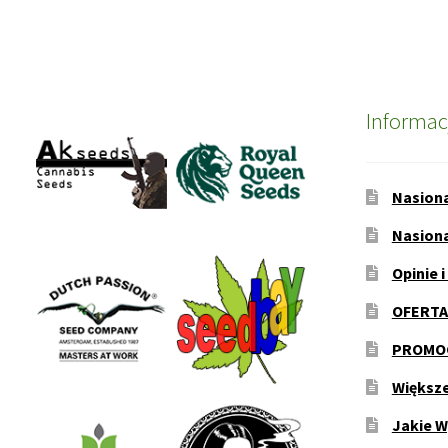
Informac
Nasion
Nasion
Opinie i
OFERTA
PROMOC
Większ
Jakie W