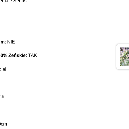
emale Seeds
em:
NIE
00% Żeńskie:
TAK
ial
ch
0cm