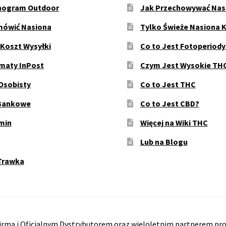
ogram Outdoor
Jak Przechowywać Nas
mówić Nasiona
Tylko Świeże Nasiona 
 Koszt Wysyłki
Co to Jest Fotoperiod
maty InPost
Czym Jest Wysokie TH
Osobisty
Co to Jest THC
Bankowe
Co to Jest CBD?
min
Więcej na Wiki THC
Lub na Blogu
Trawka
rmą i Oficjalnym Dystrybutorem oraz wieloletnim partnerem pro