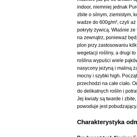
indoor, niemniej jednak Pur
zbite o silnym, ziemistym,
wadze do 600g/m², czyli aż d
pokryty żywicą. Właśnie ze
na zewnątrz, ponieważ będ
plon przy zastosowaniu kilk
wegetacji rośliny, a drugi t
roślina wypuści wiele pąków
nasycony jeżyną i maliną z
mocny i szybki high. Począ
przechodzi na całe ciało. 
do delikatnych roślin i pot
Jej kwiaty są twarde i zbite
powoduje jest pobudzający
Charakterystyka od