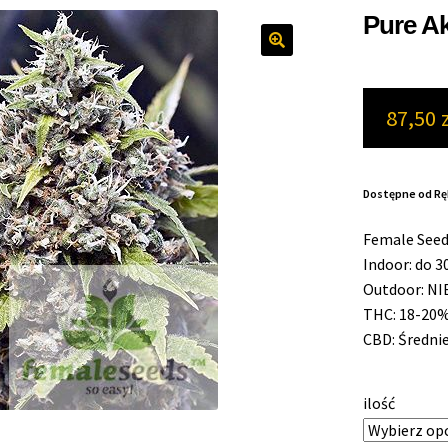
Pure A
87,50
Dostępne od Ręk
Female See
Indoor: do 3
Outdoor: NI
THC: 18-20
CBD: Średni
ilość