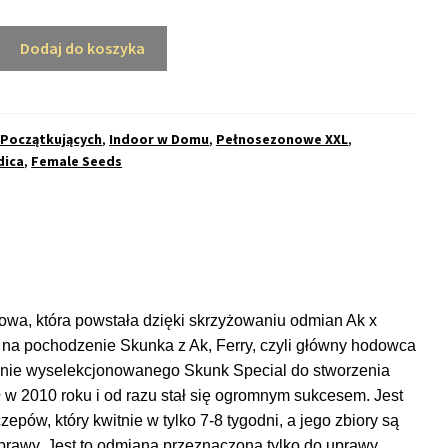
Dodaj do koszyka
ne
 Początkujących
,
Indoor w Domu
,
Pełnosezonowe XXL
,
dica
,
Female Seeds
wa, która powstała dzięki skrzyżowaniu odmian Ak x
 na pochodzenie Skunka z Ak, Ferry, czyli główny hodowca
lnie wyselekcjonowanego Skunk Special do stworzenia
fił w 2010 roku i od razu stał się ogromnym sukcesem. Jest
epów, który kwitnie w tylko 7-8 tygodni, a jego zbiory są
prawy. Jest to odmiana przeznaczona tylko do uprawy