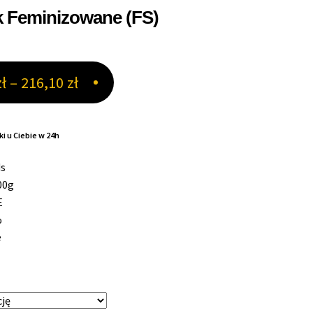
k Feminizowane (FS)
Zakres
zł
–
216,10
zł
cen:
od
i u Ciebie w 24h
87,50 zł
ds
do
00g
E
216,10 zł
%
e