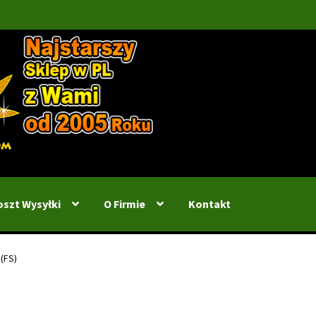
oszt Wysyłki
O Firmie
Kontakt
(FS)