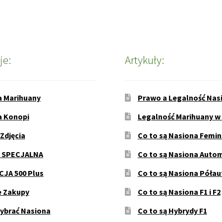
je:
Artykuły:
a Marihuany
Prawo a Legalność Nas
a Konopi
Legalność Marihuany w
 Zdjęcia
Co to są Nasiona Femi
 SPECJALNA
Co to są Nasiona Auto
JA 500 Plus
Co to są Nasiona Póła
e Zakupy
Co to są Nasiona F1 i F2
ybrać Nasiona
Co to są Hybrydy F1