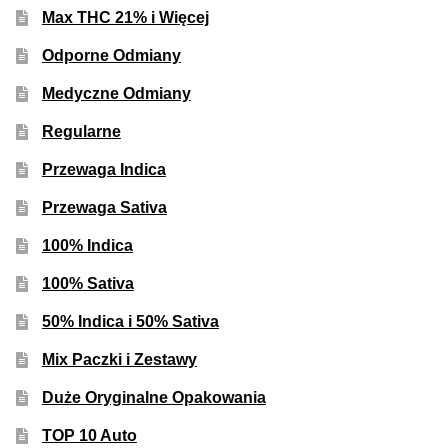
Inne Akcesoria
Max THC 21% i Więcej
Rozwiń
Informacje
Odporne Odmiany
menu
Medyczne Odmiany
potom
Rozwiń
Blog
menu
Regularne
potom
GRATIS
Przewaga Indica
Przewaga Sativa
PROMOCJA 500 Plus
100% Indica
Harmonogram Outdoor
100% Sativa
Formy i Koszt Wysyłki
50% Indica i 50% Sativa
Mix Paczki i Zestawy
Odbiór Osobisty
Duże Oryginalne Opakowania
Kontakt
TOP 10 Auto