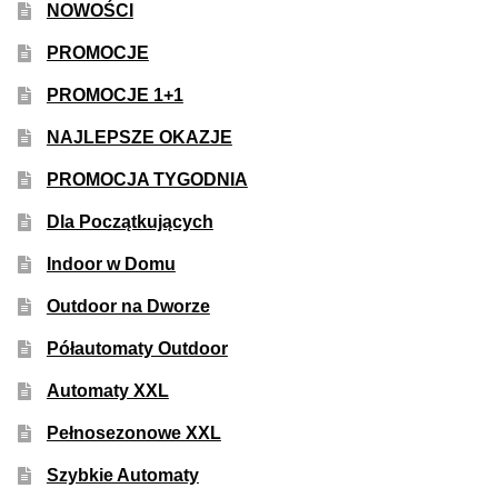
NOWOŚCI
50% Indica i 50% Sativa
PROMOCJE
Mix Paczki i Zestawy
PROMOCJE 1+1
NAJLEPSZE OKAZJE
Duże Oryginalne Opakowania
PROMOCJA TYGODNIA
TOP 10 Auto
Dla Początkujących
TOP 10 Indoor
Indoor w Domu
Outdoor na Dworze
TOP 10 Outdoor
Półautomaty Outdoor
Rozwiń
Producenci Nasion
Automaty XXL
menu
potom
Pełnosezonowe XXL
Fajki Wodne
Szybkie Automaty