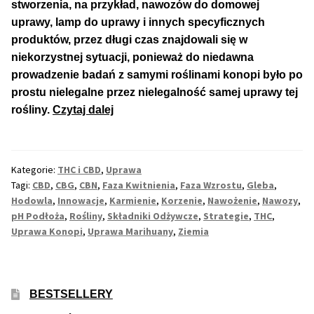
stworzenia, na przykład, nawozów do domowej
uprawy, lamp do uprawy i innych specyficznych
Max THC 21% i Więcej
produktów, przez długi czas znajdowali się w
niekorzystnej sytuacji, ponieważ do niedawna
Odporne Odmiany
prowadzenie badań z samymi roślinami konopi było po
prostu nielegalne przez nielegalność samej uprawy tej
Medyczne Odmiany
Najnowsze
rośliny.
Czytaj dalej
Strategie
Regularne
w
Uprawie
Kategorie:
THC i CBD
,
Uprawa
Marihuany
Przewaga Indica
Tagi:
CBD
,
CBG
,
CBN
,
Faza Kwitnienia
,
Faza Wzrostu
,
Gleba
,
Hodowla
,
Innowacje
,
Karmienie
,
Korzenie
,
Nawożenie
,
Nawozy
,
pH Podłoża
,
Rośliny
,
Składniki Odżywcze
,
Strategie
,
THC
,
Przewaga Sativa
Uprawa Konopi
,
Uprawa Marihuany
,
Ziemia
100% Indica
100% Sativa
BESTSELLERY