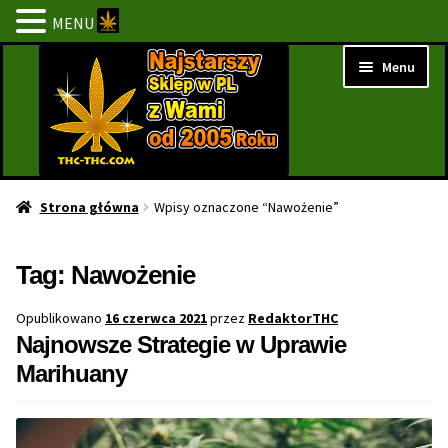
MENU
Przejdź
Przejdź
Menu
do
do
nawigacji
treści
Strona Główna
Strona główna
Wpisy oznaczone “Nawożenie”
BESTSELLERY
Tag:
Nawożenie
NOWOŚCI
Opublikowano
16 czerwca 2021
przez
RedaktorTHC
Najnowsze Strategie w Uprawie
PROMOCJE
Marihuany
PROMOCJE 1+1