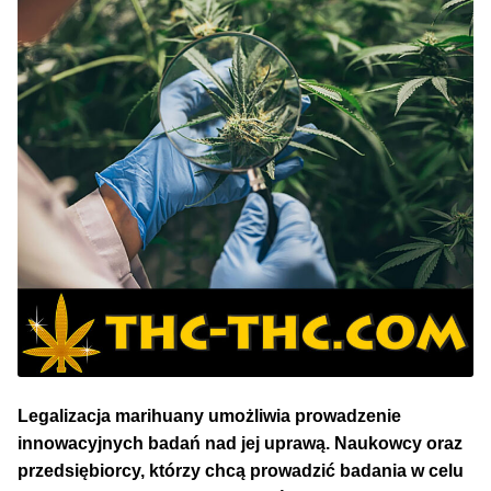
NAJLEPSZE OKAZJE
PROMOCJA TYGODNIA
Dla Początkujących
Indoor w Domu
Outdoor na Dworze
Półautomaty Outdoor
Automaty XXL
Legalizacja marihuany umożliwia prowadzenie
Pełnosezonowe XXL
innowacyjnych badań nad jej uprawą. Naukowcy oraz
przedsiębiorcy, którzy chcą prowadzić badania w celu
Szybkie Automaty