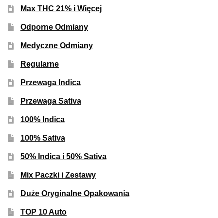
Inne Akcesoria
Max THC 21% i Więcej
Rozwiń
Informacje
Odporne Odmiany
menu
Medyczne Odmiany
potom
Rozwiń
Blog
menu
Regularne
potom
GRATIS
Przewaga Indica
Przewaga Sativa
PROMOCJA 500 Plus
100% Indica
Harmonogram Outdoor
100% Sativa
Formy i Koszt Wysyłki
50% Indica i 50% Sativa
Mix Paczki i Zestawy
Odbiór Osobisty
Duże Oryginalne Opakowania
Kontakt
TOP 10 Auto