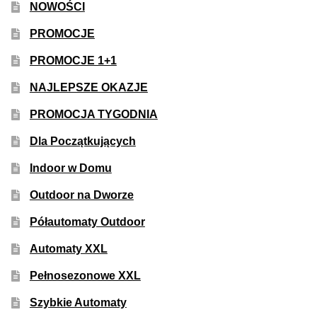
NOWOŚCI
50% Indica i 50% Sativa
PROMOCJE
Mix Paczki i Zestawy
PROMOCJE 1+1
NAJLEPSZE OKAZJE
Duże Oryginalne Opakowania
PROMOCJA TYGODNIA
TOP 10 Auto
Dla Początkujących
TOP 10 Indoor
Indoor w Domu
Outdoor na Dworze
TOP 10 Outdoor
Półautomaty Outdoor
Rozwiń
Producenci Nasion
Automaty XXL
menu
potom
Pełnosezonowe XXL
Fajki Wodne
Szybkie Automaty