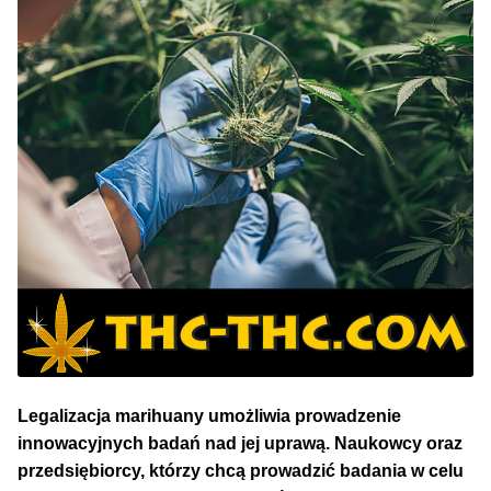
NAJLEPSZE OKAZJE
PROMOCJA TYGODNIA
Dla Początkujących
Indoor w Domu
Outdoor na Dworze
Półautomaty Outdoor
Automaty XXL
Legalizacja marihuany umożliwia prowadzenie
Pełnosezonowe XXL
innowacyjnych badań nad jej uprawą. Naukowcy oraz
przedsiębiorcy, którzy chcą prowadzić badania w celu
Szybkie Automaty