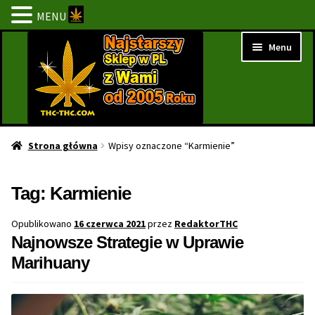
MENU
Przejdź
Przejdź
Menu
do
do
nawigacji
treści
Strona Główna
Strona główna
Wpisy oznaczone “Karmienie”
BESTSELLERY
Tag:
Karmienie
NOWOŚCI
Opublikowano
16 czerwca 2021
przez
RedaktorTHC
Najnowsze Strategie w Uprawie
PROMOCJE
Marihuany
PROMOCJE 1+1