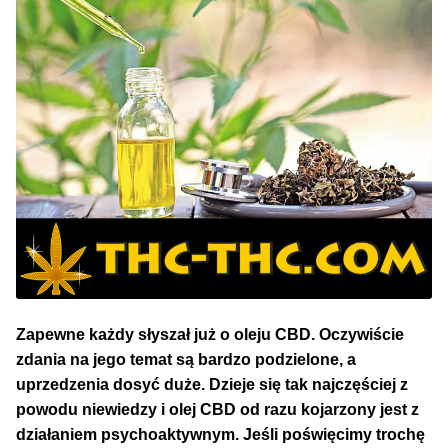
NAJLEPSZE OKAZJE
PROMOCJA TYGODNIA
Dla Początkujących
Indoor w Domu
Outdoor na Dworze
Półautomaty Outdoor
Zapewne każdy słyszał już o oleju CBD. Oczywiście
Automaty XXL
zdania na jego temat są bardzo podzielone, a
uprzedzenia dosyć duże. Dzieje się tak najczęściej z
Pełnosezonowe XXL
powodu niewiedzy i olej CBD od razu kojarzony jest z
działaniem psychoaktywnym. Jeśli poświęcimy trochę
Szybkie Automaty