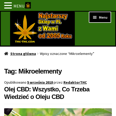
MENU
Przejdź
Przejdź
Menu
do
do
nawigacji
treści
Strona Główna
Strona główna
Wpisy oznaczone “Mikroelementy”
BESTSELLERY
Tag:
Mikroelementy
NOWOŚCI
Opublikowano
5 września 2018
przez
RedaktorTHC
Olej CBD: Wszystko, Co Trzeba
PROMOCJE
Wiedzieć o Oleju CBD
PROMOCJE 1+1