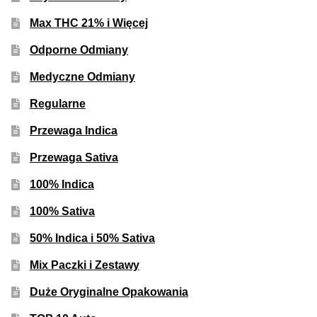
Inne Akcesoria
Max THC 21% i Więcej
Rozwiń
Informacje
Odporne Odmiany
menu
potom
Rozwiń
Blog
Medyczne Odmiany
menu
Regularne
potom
GRATIS
Przewaga Indica
PROMOCJA 500 Plus
Przewaga Sativa
100% Indica
Harmonogram Outdoor
100% Sativa
Formy i Koszt Wysyłki
50% Indica i 50% Sativa
Odbiór Osobisty
Mix Paczki i Zestawy
Duże Oryginalne Opakowania
Kontakt