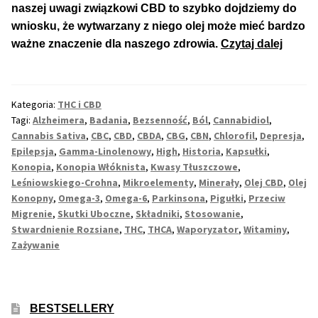
naszej uwagi związkowi CBD to szybko dojdziemy do
wniosku, że wytwarzany z niego olej może mieć bardzo
Max THC 21% i Więcej
Olej
ważne znaczenie dla naszego zdrowia.
Czytaj dalej
CBD:
Odporne Odmiany
Wszys
Co
Kategoria:
THC i CBD
Medyczne Odmiany
Trzeba
Tagi:
Alzheimera
,
Badania
,
Bezsenność
,
Ból
,
Cannabidiol
,
Wiedzi
Cannabis Sativa
,
CBC
,
CBD
,
CBDA
,
CBG
,
CBN
,
Chlorofil
,
Depresja
,
Regularne
o
Epilepsja
,
Gamma-Linolenowy
,
High
,
Historia
,
Kapsułki
,
Konopia
,
Konopia Włóknista
,
Kwasy Tłuszczowe
,
Oleju
Leśniowskiego-Crohna
,
Mikroelementy
,
Minerały
,
Olej CBD
,
Olej
Przewaga Indica
CBD
Konopny
,
Omega-3
,
Omega-6
,
Parkinsona
,
Pigułki
,
Przeciw
Migrenie
,
Skutki Uboczne
,
Składniki
,
Stosowanie
,
Przewaga Sativa
Stwardnienie Rozsiane
,
THC
,
THCA
,
Waporyzator
,
Witaminy
,
Zażywanie
100% Indica
100% Sativa
BESTSELLERY