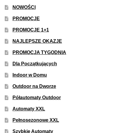
50% Indica i 50% Sativa
NOWOŚCI
PROMOCJE
Mix Paczki i Zestawy
PROMOCJE 1+1
Duże Oryginalne Opakowania
NAJLEPSZE OKAZJE
PROMOCJA TYGODNIA
TOP 10 Auto
Dla Początkujących
TOP 10 Indoor
Indoor w Domu
TOP 10 Outdoor
Outdoor na Dworze
Półautomaty Outdoor
Rozwiń
Producenci Nasion
menu
Automaty XXL
potom
Fajki Wodne
Pełnosezonowe XXL
Szybkie Automaty