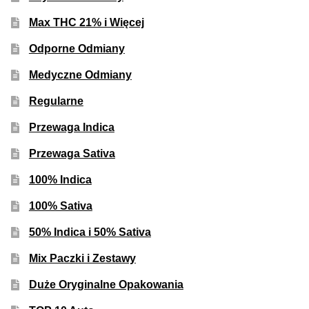
Inne Akcesoria
Max THC 21% i Więcej
Rozwiń
Informacje
Odporne Odmiany
menu
potom
Rozwiń
Blog
Medyczne Odmiany
menu
Regularne
potom
GRATIS
Przewaga Indica
PROMOCJA 500 Plus
Przewaga Sativa
100% Indica
Harmonogram Outdoor
100% Sativa
Formy i Koszt Wysyłki
50% Indica i 50% Sativa
Odbiór Osobisty
Mix Paczki i Zestawy
Duże Oryginalne Opakowania
Kontakt