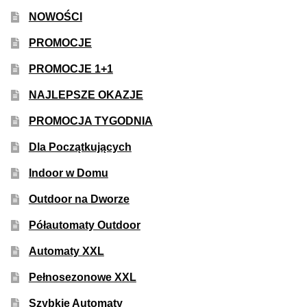
50% Indica i 50% Sativa
NOWOŚCI
PROMOCJE
Mix Paczki i Zestawy
PROMOCJE 1+1
Duże Oryginalne Opakowania
NAJLEPSZE OKAZJE
PROMOCJA TYGODNIA
TOP 10 Auto
Dla Początkujących
TOP 10 Indoor
Indoor w Domu
TOP 10 Outdoor
Outdoor na Dworze
Półautomaty Outdoor
Rozwiń
Producenci Nasion
menu
Automaty XXL
potom
Fajki Wodne
Pełnosezonowe XXL
Szybkie Automaty