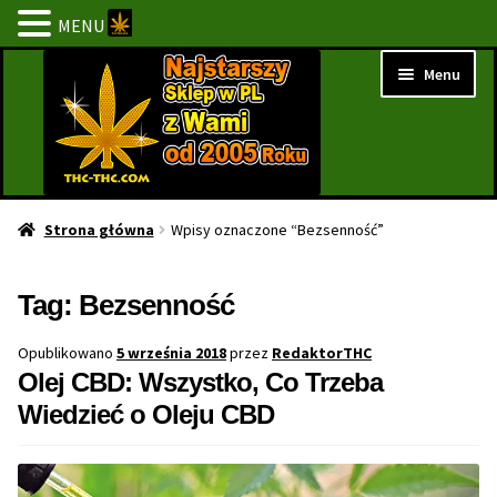
MENU
Przejdź
Przejdź
Menu
do
do
nawigacji
treści
Strona Główna
Strona główna
Wpisy oznaczone “Bezsenność”
BESTSELLERY
Tag:
Bezsenność
NOWOŚCI
Opublikowano
5 września 2018
przez
RedaktorTHC
Olej CBD: Wszystko, Co Trzeba
PROMOCJE
Wiedzieć o Oleju CBD
PROMOCJE 1+1