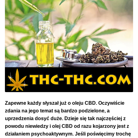
NAJLEPSZE OKAZJE
PROMOCJA TYGODNIA
Dla Początkujących
Indoor w Domu
Outdoor na Dworze
Półautomaty Outdoor
Zapewne każdy słyszał już o oleju CBD. Oczywiście
Automaty XXL
zdania na jego temat są bardzo podzielone, a
uprzedzenia dosyć duże. Dzieje się tak najczęściej z
Pełnosezonowe XXL
powodu niewiedzy i olej CBD od razu kojarzony jest z
działaniem psychoaktywnym. Jeśli poświęcimy trochę
Szybkie Automaty