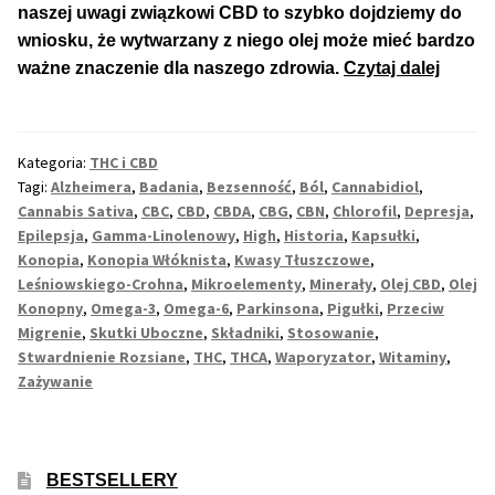
naszej uwagi związkowi CBD to szybko dojdziemy do
wniosku, że wytwarzany z niego olej może mieć bardzo
Max THC 21% i Więcej
Olej
ważne znaczenie dla naszego zdrowia.
Czytaj dalej
CBD:
Odporne Odmiany
Wszys
Co
Kategoria:
THC i CBD
Medyczne Odmiany
Trzeba
Tagi:
Alzheimera
,
Badania
,
Bezsenność
,
Ból
,
Cannabidiol
,
Wiedzi
Cannabis Sativa
,
CBC
,
CBD
,
CBDA
,
CBG
,
CBN
,
Chlorofil
,
Depresja
,
Regularne
o
Epilepsja
,
Gamma-Linolenowy
,
High
,
Historia
,
Kapsułki
,
Konopia
,
Konopia Włóknista
,
Kwasy Tłuszczowe
,
Oleju
Leśniowskiego-Crohna
,
Mikroelementy
,
Minerały
,
Olej CBD
,
Olej
Przewaga Indica
CBD
Konopny
,
Omega-3
,
Omega-6
,
Parkinsona
,
Pigułki
,
Przeciw
Migrenie
,
Skutki Uboczne
,
Składniki
,
Stosowanie
,
Przewaga Sativa
Stwardnienie Rozsiane
,
THC
,
THCA
,
Waporyzator
,
Witaminy
,
Zażywanie
100% Indica
100% Sativa
BESTSELLERY