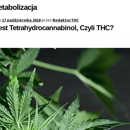
tabolizacja
o
17 października 2018
przez
RedaktorTHC
st Tetrahydrocannabinol, Czyli THC?