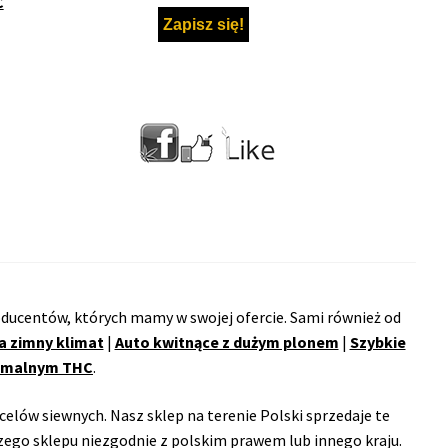
C
ducentów, których mamy w swojej ofercie. Sami również od
a zimny klimat
|
Auto kwitnące z dużym plonem
|
Szybkie
remalnym THC
.
celów siewnych. Nasz sklep na terenie Polski sprzedaje te
ego sklepu niezgodnie z polskim prawem lub innego kraju.