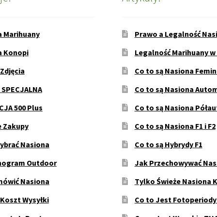
a Marihuany
Prawo a Legalność Nas
a Konopi
Legalność Marihuany w
 Zdjęcia
Co to są Nasiona Femi
 SPECJALNA
Co to są Nasiona Auto
JA 500 Plus
Co to są Nasiona Póła
e Zakupy
Co to są Nasiona F1 i F2
ybrać Nasiona
Co to są Hybrydy F1
ogram Outdoor
Jak Przechowywać Nas
mówić Nasiona
Tylko Świeże Nasiona 
 Koszt Wysyłki
Co to Jest Fotoperiod