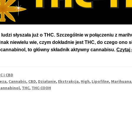
ludzi słyszała już o THC. Szczególnie w połączeniu z mari
dnak niewielu wie, czym dokładnie jest THC, do czego ono s
cannabinol, to główny składnik aktywny cannabisu.
Czytaj 
C i CBD
eza
,
Cannabis
,
CBD
,
Działanie
,
Ekstrakcja
,
High
,
Lipofilne
,
Marihuana
annabinol
,
THC
,
THC-COOH