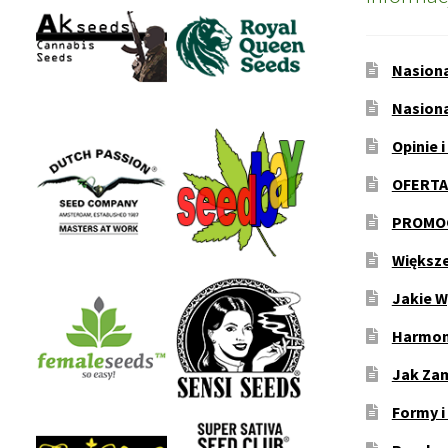
Nasion
Nasion
Opinie i
OFERTA
PROMOC
Większ
Jakie W
Harmon
Jak Za
Formy i