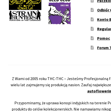
Paczko
Odbiór 
Konto 
Regula
Pomoc
Forum 
Z Wami od 2005 roku THC-THC – Jesteśmy Profesjonalną fi
wielu lat zajmujemy się produkcją nasion. Zaufaj największ
autoflowerin
Przypominamy, że uprawa konopi indyjskich na terenie Pol
produkty do celów kolekcjonerskich. Nie namawiamy nikog