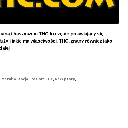
huaną i haszyszem THC to często pojawiający się
łuży i jakie ma właściwości. THC, znany również jako
Czym
dalej
Jest
Tetrahydrocannabinol,
Czyli
THC?
,
Metabolizacja
,
Poziom THC
,
Receptory
,