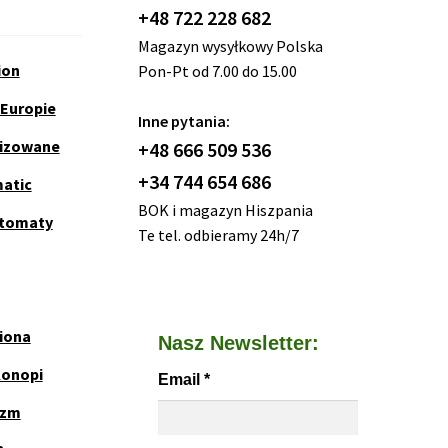
+48 722 228 682
Magazyn wysyłkowy Polska
ion
Pon-Pt od 7.00 do 15.00
 Europie
Inne pytania:
nizowane
+48 666 509 536
+34 744 654 686
matic
BOK i magazyn Hiszpania
utomaty
Te tel. odbieramy 24h/7
iona
Nasz Newsletter:
Konopi
Email
*
yzm