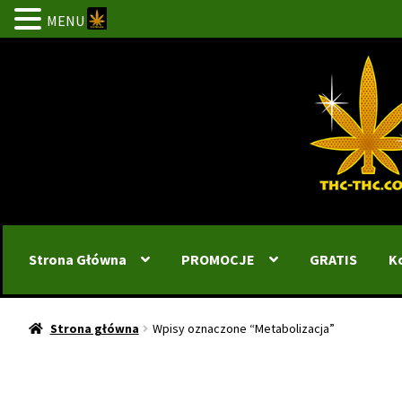
MENU
Przejdź
Przejdź
do
do
nawigacji
treści
Strona Główna
PROMOCJE
GRATIS
K
Strona główna
Wpisy oznaczone “Metabolizacja”