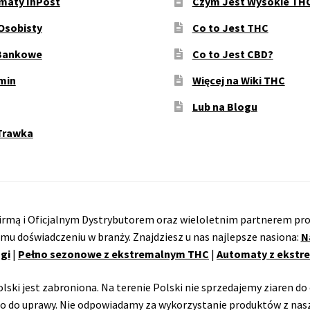
maty InPost
Czym Jest Wysokie TH
Osobisty
Co to Jest THC
Bankowe
Co to Jest CBD?
min
Więcej na Wiki THC
Lub na Blogu
Trawka
rmą i Oficjalnym Dystrybutorem oraz wieloletnim partnerem pro
emu doświadczeniu w branży. Znajdziesz u nas najlepsze nasiona:
N
gi
|
Pełno sezonowe z ekstremalnym THC
|
Automaty z ekst
ski jest zabroniona. Na terenie Polski nie sprzedajemy ziaren do 
o do uprawy. Nie odpowiadamy za wykorzystanie produktów z nasz