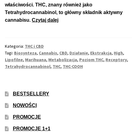
właściwości. THC, znany również jako
Tetrahydrocannabinol, to główny składnik aktywny
Max THC 21% i Więcej
Czym
cannabisu.
Czytaj dalej
Jest
Odporne Odmiany
Tetrahydrocannabinol,
Czyli
Kategoria:
THC i CBD
Medyczne Odmiany
THC?
Tagi:
Biosynteza
,
Cannabis
,
CBD
,
Działanie
,
Ekstrakcja
,
High
,
Lipofilne
,
Marihuana
,
Metabolizacja
,
Poziom THC
,
Receptory
,
Regularne
Tetrahydrocannabinol
,
THC
,
THC-COOH
Przewaga Indica
BESTSELLERY
Przewaga Sativa
NOWOŚCI
100% Indica
PROMOCJE
100% Sativa
PROMOCJE 1+1