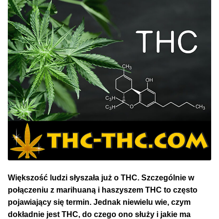
NAJLEPSZE OKAZJE
PROMOCJA TYGODNIA
Dla Początkujących
Indoor w Domu
Outdoor na Dworze
Półautomaty Outdoor
Automaty XXL
Większość ludzi słyszała już o THC. Szczególnie w
połączeniu z marihuaną i haszyszem THC to często
Pełnosezonowe XXL
pojawiający się termin. Jednak niewielu wie, czym
dokładnie jest THC, do czego ono służy i jakie ma
Szybkie Automaty