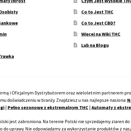
maty InPost
Czym Jest Wysokie TH
Osobisty
Co to Jest THC
Bankowe
Co to Jest CBD?
min
Więcej na Wiki THC
Lub na Blogu
Trawka
rmą i Oficjalnym Dystrybutorem oraz wieloletnim partnerem pro
emu doświadczeniu w branży. Znajdziesz u nas najlepsze nasiona:
N
gi
|
Pełno sezonowe z ekstremalnym THC
|
Automaty z ekst
ski jest zabroniona. Na terenie Polski nie sprzedajemy ziaren do 
o do uprawy. Nie odpowiadamy za wykorzystanie produktów z nasz