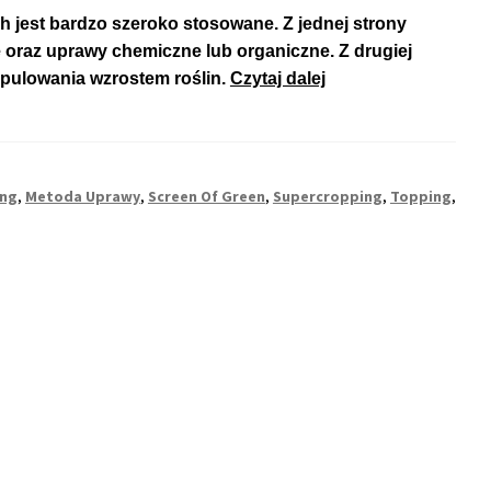
 jest bardzo szeroko stosowane. Z jednej strony
 oraz uprawy chemiczne lub organiczne. Z drugiej
Co
ipulowania wzrostem roślin.
Czytaj dalej
to
Jest
HST
w
ing
,
Metoda Uprawy
,
Screen Of Green
,
Supercropping
,
Topping
,
Uprawie
Konopi?