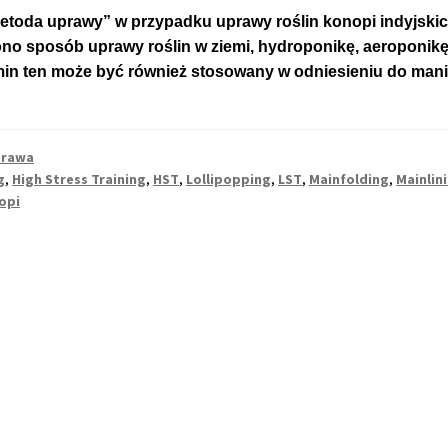
etoda uprawy” w przypadku uprawy roślin konopi indyjskich
no sposób uprawy roślin w ziemi, hydroponikę, aeroponikę
min ten może być również stosowany w odniesieniu do man
rawa
g
,
High Stress Training
,
HST
,
Lollipopping
,
LST
,
Mainfolding
,
Mainlin
opi