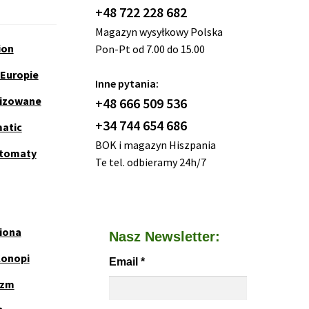
+48 722 228 682
Magazyn wysyłkowy Polska
ion
Pon-Pt od 7.00 do 15.00
 Europie
Inne pytania:
nizowane
+48 666 509 536
+34 744 654 686
matic
BOK i magazyn Hiszpania
utomaty
Te tel. odbieramy 24h/7
iona
Nasz Newsletter:
Konopi
Email
*
yzm