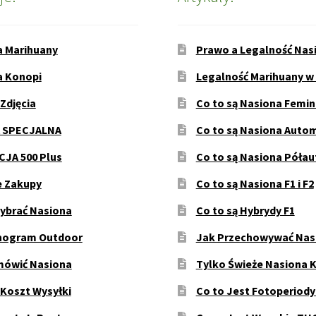
a Marihuany
Prawo a Legalność Nas
a Konopi
Legalność Marihuany w
 Zdjęcia
Co to są Nasiona Femi
 SPECJALNA
Co to są Nasiona Auto
JA 500 Plus
Co to są Nasiona Póła
e Zakupy
Co to są Nasiona F1 i F2
ybrać Nasiona
Co to są Hybrydy F1
ogram Outdoor
Jak Przechowywać Nas
mówić Nasiona
Tylko Świeże Nasiona 
 Koszt Wysyłki
Co to Jest Fotoperiod