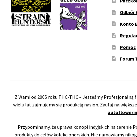
Paczko
Odbiór 
Konto 
Regula
Pomoc
Forum 
Z Wami od 2005 roku THC-THC – Jesteśmy Profesjonalną fi
wielu lat zajmujemy się produkcją nasion. Zaufaj największ
autoflowerin
Przypominamy, że uprawa konopi indyjskich na terenie Pol
produkty do celów kolekcjonerskich. Nie namawiamy nikog