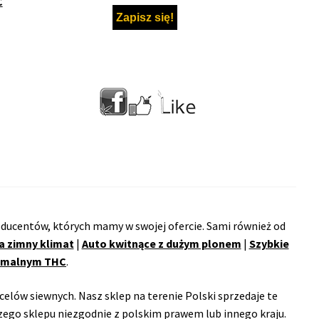
C
ducentów, których mamy w swojej ofercie. Sami również od
a zimny klimat
|
Auto kwitnące z dużym plonem
|
Szybkie
remalnym THC
.
celów siewnych. Nasz sklep na terenie Polski sprzedaje te
ego sklepu niezgodnie z polskim prawem lub innego kraju.