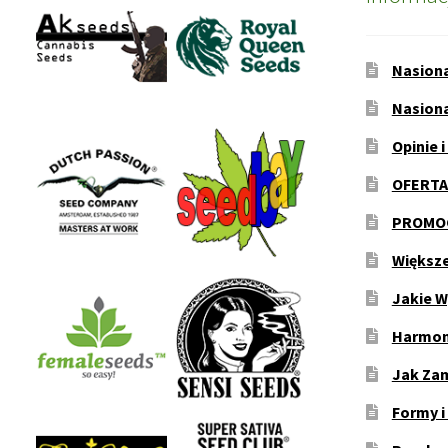
Nasion
Nasion
Opinie i
OFERTA
PROMOC
Większ
Jakie W
Harmon
Jak Za
Formy i