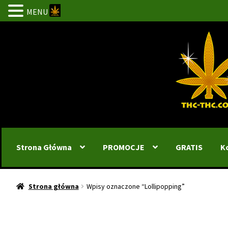
MENU
Przejdź
Przejdź
do
do
nawigacji
treści
Strona Główna
PROMOCJE
GRATIS
K
Strona główna
Wpisy oznaczone “Lollipopping”