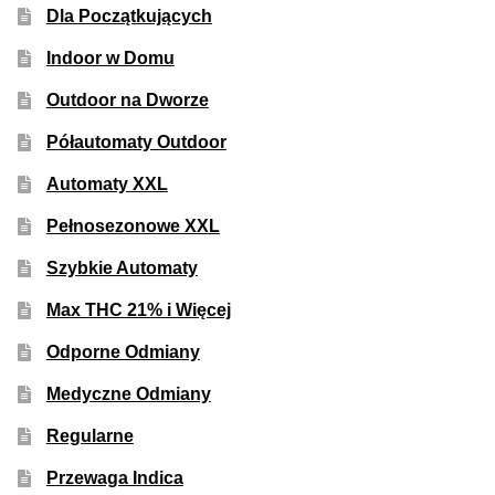
Dla Początkujących
50% Indica i 50% Sativa
Indoor w Domu
Mix Paczki i Zestawy
Outdoor na Dworze
Duże Oryginalne Opakowania
Półautomaty Outdoor
Automaty XXL
TOP 10 Auto
Pełnosezonowe XXL
TOP 10 Indoor
Szybkie Automaty
Max THC 21% i Więcej
TOP 10 Outdoor
Odporne Odmiany
Rozwiń
Producenci Nasion
Medyczne Odmiany
menu
potom
Fajki Wodne
Regularne
Przewaga Indica