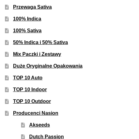
Inne Akcesoria
Przewaga Sativa
Rozwiń
Informacje
100% Indica
menu
potom
100% Sativa
Rozwiń
Blog
menu
50% Indica i 50% Sativa
potom
GRATIS
Mix Paczki i Zestawy
PROMOCJA 500 Plus
Duże Oryginalne Opakowania
TOP 10 Auto
Harmonogram Outdoor
TOP 10 Indoor
Formy i Koszt Wysyłki
TOP 10 Outdoor
Producenci Nasion
Odbiór Osobisty
Akseeds
Kontakt
Dutch Passion