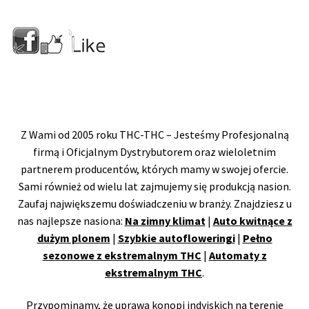
Z Wami od 2005 roku THC-THC – Jesteśmy Profesjonalną
firmą i Oficjalnym Dystrybutorem oraz wieloletnim
partnerem producentów, których mamy w swojej ofercie.
Sami również od wielu lat zajmujemy się produkcją nasion.
Zaufaj największemu doświadczeniu w branży. Znajdziesz u
nas najlepsze nasiona:
Na zimny klimat
|
Auto kwitnące z
dużym plonem
|
Szybkie autofloweringi
|
Pełno
sezonowe z ekstremalnym THC
|
Automaty z
ekstremalnym THC
.
Przypominamy, że uprawa konopi indyjskich na terenie