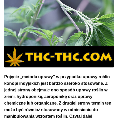
NAJLEPSZE OKAZJE
PROMOCJA TYGODNIA
Dla Początkujących
Indoor w Domu
Outdoor na Dworze
Półautomaty Outdoor
Pojęcie „metoda uprawy” w przypadku uprawy roślin
konopi indyjskich jest bardzo szeroko stosowane. Z
Automaty XXL
jednej strony obejmuje ono sposób uprawy roślin w
ziemi, hydroponikę, aeroponikę oraz uprawy
Pełnosezonowe XXL
chemiczne lub organiczne. Z drugiej strony termin ten
może być również stosowany w odniesieniu do
Co
manipulowania wzrostem roślin.
Czytaj dalej
Szybkie Automaty