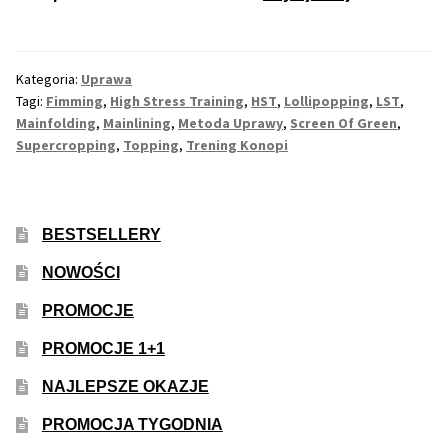
to
Jest
Max THC 21% i Więcej
HST
Kategoria:
Uprawa
w
Odporne Odmiany
Tagi:
Fimming
,
High Stress Training
,
HST
,
Lollipopping
,
LST
,
Uprawie
Mainfolding
,
Mainlining
,
Metoda Uprawy
,
Screen Of Green
,
Konopi?
Supercropping
,
Topping
,
Trening Konopi
Medyczne Odmiany
Regularne
BESTSELLERY
Przewaga Indica
NOWOŚCI
PROMOCJE
Przewaga Sativa
PROMOCJE 1+1
100% Indica
NAJLEPSZE OKAZJE
100% Sativa
PROMOCJA TYGODNIA