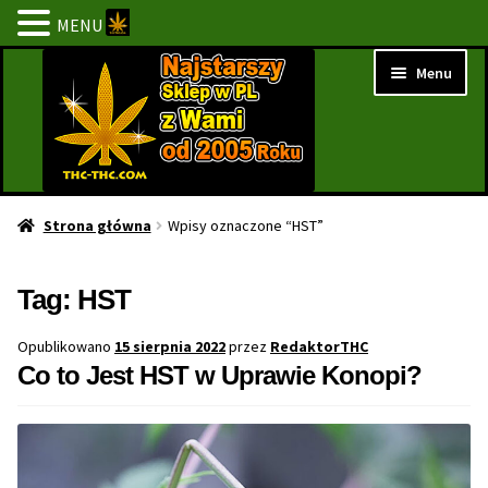
MENU
Przejdź
Przejdź
Menu
do
do
nawigacji
treści
Strona Główna
Strona główna
Wpisy oznaczone “HST”
BESTSELLERY
Tag:
HST
NOWOŚCI
Opublikowano
15 sierpnia 2022
przez
RedaktorTHC
Co to Jest HST w Uprawie Konopi?
PROMOCJE
PROMOCJE 1+1