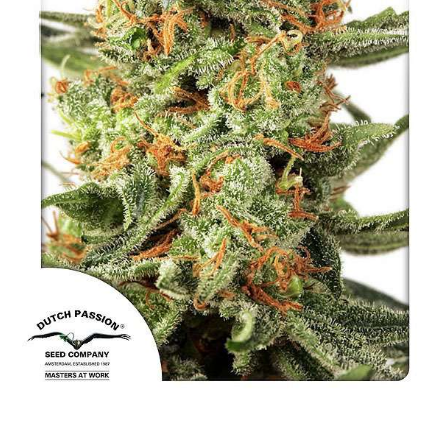
NAJLEPSZE OKAZJE
PROMOCJA TYGODNIA
Dla Początkujących
Indoor w Domu
Outdoor na Dworze
Półautomaty Outdoor
Automaty XXL
Pełnosezonowe XXL
Szybkie Automaty