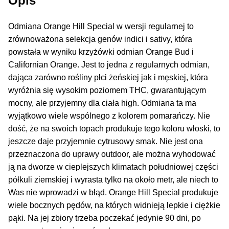
Opis
Inne Akcesoria
Rozwiń
Odmiana Orange Hill Special w wersji regularnej to
Informacje
menu
zrównoważona selekcja genów indici i sativy, która
potom
Rozwiń
powstała w wyniku krzyżówki odmian Orange Bud i
Blog
menu
Californian Orange. Jest to jedna z regularnych odmian,
potom
dająca zarówno rośliny płci żeńskiej jak i męskiej, która
GRATIS
wyróżnia się wysokim poziomem THC, gwarantującym
mocny, ale przyjemny dla ciała high. Odmiana ta ma
PROMOCJA 500 Plus
wyjątkowo wiele wspólnego z kolorem pomarańczy. Nie
dość, że na swoich topach produkuje tego koloru włoski, to
Harmonogram Outdoor
jeszcze daje przyjemnie cytrusowy smak. Nie jest ona
przeznaczona do uprawy outdoor, ale można wyhodować
Formy i Koszt Wysyłki
ją na dworze w cieplejszych klimatach południowej części
półkuli ziemskiej i wyrasta tylko na około metr, ale niech to
Odbiór Osobisty
Was nie wprowadzi w błąd. Orange Hill Special produkuje
wiele bocznych pędów, na których widnieją lepkie i ciężkie
Kontakt
pąki. Na jej zbiory trzeba poczekać jedynie 90 dni, po