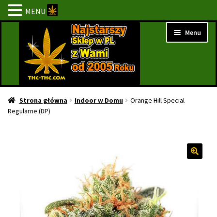
MENU
Przejdź
Przejdź
Menu
do
do
nawigacji
treści
Strona Główna
Strona główna
Indoor w Domu
Orange Hill Special
Regularne (DP)
BESTSELLERY
NOWOŚCI
PROMOCJE
PROMOCJE 1+1