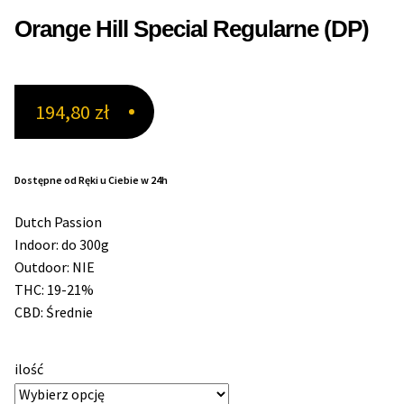
Orange Hill Special Regularne (DP)
Max THC 21% i Więcej
Odporne Odmiany
194,80
zł
Medyczne Odmiany
Dostępne od Ręki u Ciebie w 24h
Regularne
Dutch Passion
Przewaga Indica
Indoor: do 300g
Outdoor: NIE
Przewaga Sativa
THC: 19-21%
CBD: Średnie
100% Indica
ilość
100% Sativa