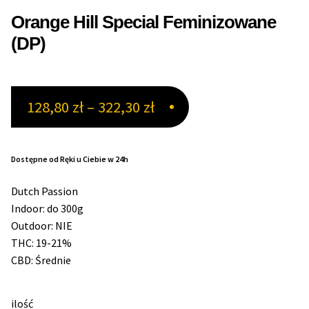
Orange Hill Special Feminizowane
Max THC 21% i Więcej
(DP)
Odporne Odmiany
Zakres
128,80
zł
–
322,30
zł
Medyczne Odmiany
cen:
Regularne
od
Dostępne od Ręki u Ciebie w 24h
128,80 zł
Przewaga Indica
Dutch Passion
do
Indoor: do 300g
Przewaga Sativa
Outdoor: NIE
322,30 zł
THC: 19-21%
100% Indica
CBD: Średnie
100% Sativa
ilość