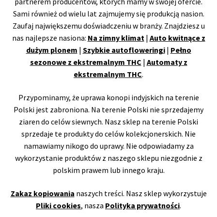
partnerem producentów, których mamy w swojej ofercie.
Sami również od wielu lat zajmujemy się produkcją nasion.
Zaufaj największemu doświadczeniu w branży. Znajdziesz u
nas najlepsze nasiona:
Na zimny klimat
|
Auto kwitnące z
dużym plonem
|
Szybkie autofloweringi
|
Pełno
sezonowe z ekstremalnym THC
|
Automaty z
ekstremalnym THC
.
Przypominamy, że uprawa konopi indyjskich na terenie
Polski jest zabroniona. Na terenie Polski nie sprzedajemy
ziaren do celów siewnych. Nasz sklep na terenie Polski
sprzedaje te produkty do celów kolekcjonerskich. Nie
namawiamy nikogo do uprawy. Nie odpowiadamy za
wykorzystanie produktów z naszego sklepu niezgodnie z
polskim prawem lub innego kraju.
Zakaz kopiowania
naszych treści. Nasz sklep wykorzystuje
Pliki cookies
, nasza
Polityka prywatności
.