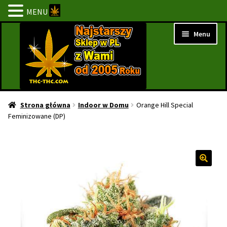
MENU
Przejdź
Przejdź
Menu
do
do
nawigacji
treści
Strona Główna
Strona główna
Indoor w Domu
Orange Hill Special
Feminizowane (DP)
BESTSELLERY
NOWOŚCI
PROMOCJE
PROMOCJE 1+1