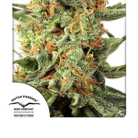
NAJLEPSZE OKAZJE
PROMOCJA TYGODNIA
Dla Początkujących
Indoor w Domu
Outdoor na Dworze
Półautomaty Outdoor
Automaty XXL
Pełnosezonowe XXL
Szybkie Automaty