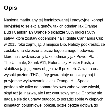
Inne Akcesoria
Opis
Rozwiń
Informacje
menu
Nasiona marihuany tej feminizowanej i tradycyjnej konopi
potom
Rozwiń
Blog
indyjskiej to selekcja genów takich odmian jak Orange
menu
Bud i Californian Orange o składzie 50% indici i 50%
potom
sativy, które zostały docenione na Highlife Cannabus Cup
GRATIS
w 2015 roku zajmując 3 miejsce Bio. Należy podkreślić, że
została ona stworzona przez tego samego hodowcę,
PROMOCJA 500 Plus
któremu zawdzięczamy takie odmiany jak Power Plant,
The Ultimate, Skunk #11, Euforia czy Master Kush, a
Harmonogram Outdoor
stabilizacja jej genów objęła aż 6 pokoleń. Zawiera ona
wysoki poziom THC, który gwarantuje unoszący haj i
Formy i Koszt Wysyłki
przyjemne wyluzowanie ciała. Orange Hill Special
posiada nie tylko na pomarańczowo zabarwione włoski,
Odbiór Osobisty
skąd też jej nazwa, ale i też cytrusowy smak. Chociaż nie
nadaje się do uprawy outdoor, to poradzi sobie w ciepłych
Kontakt
klimatach południowej półkuli, gdzie będzie gotowa do