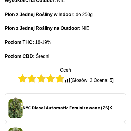
Wysokość na Outdoor:
NIE
Plon z Jednej Rośliny w Indoor:
do 250g
Plon z Jednej Rośliny na Outdoor:
NIE
Poziom THC:
18-19%
Poziom CBD:
Średni
Oceń
[Głosów:
2
Ocena:
5
]
NYC Diesel Automatic Feminizowane (ZS)