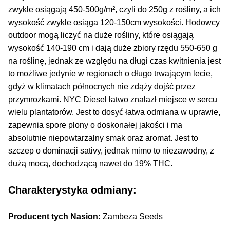
Inne Akcesoria
zwykle osiągają 450-500g/m², czyli do 250g z rośliny, a ich
wysokość zwykle osiąga 120-150cm wysokości. Hodowcy
Rozwiń
Informacje
outdoor mogą liczyć na duże rośliny, które osiągają
menu
wysokość 140-190 cm i dają duże zbiory rzędu 550-650 g
potom
Rozwiń
Blog
na roślinę, jednak ze względu na długi czas kwitnienia jest
menu
to możliwe jedynie w regionach o długo trwającym lecie,
potom
GRATIS
gdyż w klimatach północnych nie zdąży dojść przez
przymrozkami. NYC Diesel łatwo znalazł miejsce w sercu
PROMOCJA 500 Plus
wielu plantatorów. Jest to dosyć łatwa odmiana w uprawie,
zapewnia spore plony o doskonałej jakości i ma
Harmonogram Outdoor
absolutnie niepowtarzalny smak oraz aromat. Jest to
szczep o dominacji sativy, jednak mimo to niezawodny, z
Formy i Koszt Wysyłki
dużą mocą, dochodzącą nawet do 19% THC.
Charakterystyka odmiany:
Odbiór Osobisty
Producent tych Nasion:
Zambeza Seeds
Kontakt