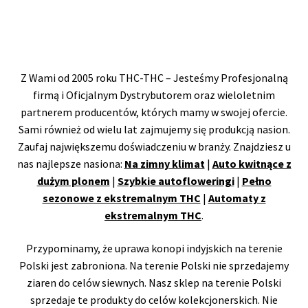
Z Wami od 2005 roku THC-THC – Jesteśmy Profesjonalną
firmą i Oficjalnym Dystrybutorem oraz wieloletnim
partnerem producentów, których mamy w swojej ofercie.
Sami również od wielu lat zajmujemy się produkcją nasion.
Zaufaj największemu doświadczeniu w branży. Znajdziesz u
nas najlepsze nasiona:
Na zimny klimat
|
Auto kwitnące z
dużym plonem
|
Szybkie autofloweringi
|
Pełno
sezonowe z ekstremalnym THC
|
Automaty z
ekstremalnym THC
.
Przypominamy, że uprawa konopi indyjskich na terenie
Polski jest zabroniona. Na terenie Polski nie sprzedajemy
ziaren do celów siewnych. Nasz sklep na terenie Polski
sprzedaje te produkty do celów kolekcjonerskich. Nie