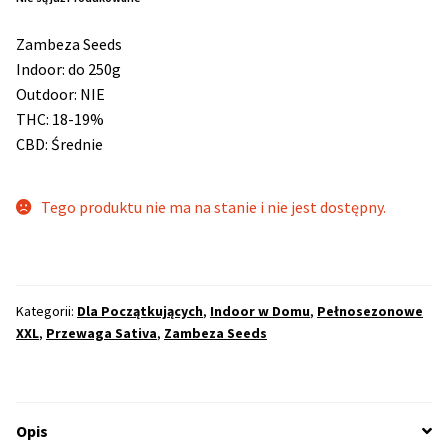
Zambeza Seeds
Max THC 21% i Więcej
Indoor: do 250g
Outdoor: NIE
Odporne Odmiany
THC: 18-19%
CBD: Średnie
Medyczne Odmiany
Regularne
Tego produktu nie ma na stanie i nie jest dostępny.
Przewaga Indica
Kategorii:
Dla Początkujących
,
Indoor w Domu
,
Pełnosezonowe
Przewaga Sativa
XXL
,
Przewaga Sativa
,
Zambeza Seeds
100% Indica
100% Sativa
Opis