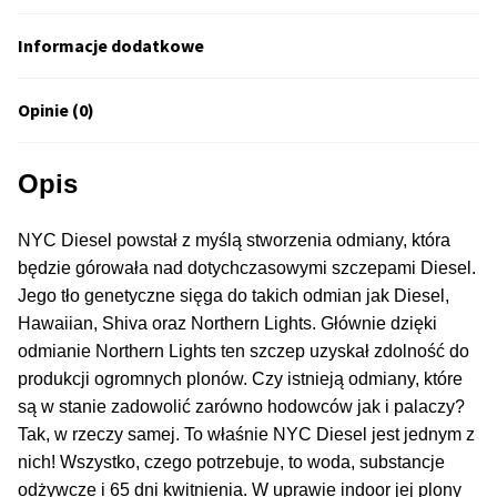
50% Indica i 50% Sativa
Informacje dodatkowe
Mix Paczki i Zestawy
Opinie (0)
Duże Oryginalne Opakowania
Opis
TOP 10 Auto
NYC Diesel powstał z myślą stworzenia odmiany, która
TOP 10 Indoor
będzie górowała nad dotychczasowymi szczepami Diesel.
Jego tło genetyczne sięga do takich odmian jak Diesel,
TOP 10 Outdoor
Hawaiian, Shiva oraz Northern Lights. Głównie dzięki
odmianie Northern Lights ten szczep uzyskał zdolność do
Rozwiń
Producenci Nasion
produkcji ogromnych plonów. Czy istnieją odmiany, które
menu
są w stanie zadowolić zarówno hodowców jak i palaczy?
potom
Tak, w rzeczy samej. To właśnie NYC Diesel jest jednym z
Fajki Wodne
nich! Wszystko, czego potrzebuje, to woda, substancje
odżywcze i 65 dni kwitnienia. W uprawie indoor jej plony