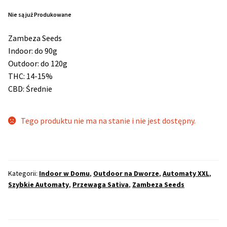
Nie są już Produkowane
Max THC 21% i Więcej
Zambeza Seeds
Indoor: do 90g
Odporne Odmiany
Outdoor: do 120g
THC: 14-15%
Medyczne Odmiany
CBD: Średnie
Regularne
Tego produktu nie ma na stanie i nie jest dostępny.
Przewaga Indica
Przewaga Sativa
Kategorii:
Indoor w Domu
,
Outdoor na Dworze
,
Automaty XXL
,
Szybkie Automaty
,
Przewaga Sativa
,
Zambeza Seeds
100% Indica
100% Sativa