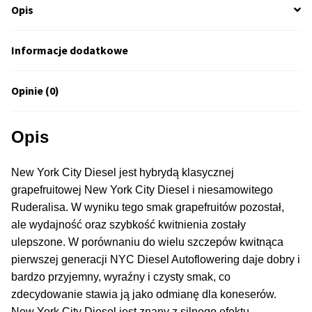
Opis
50% Indica i 50% Sativa
Informacje dodatkowe
Mix Paczki i Zestawy
Opinie (0)
Duże Oryginalne Opakowania
TOP 10 Auto
Opis
TOP 10 Indoor
New York City Diesel jest hybrydą klasycznej
grapefruitowej New York City Diesel i niesamowitego
TOP 10 Outdoor
Ruderalisa. W wyniku tego smak grapefruitów pozostał,
ale wydajność oraz szybkość kwitnienia zostały
Rozwiń
Producenci Nasion
ulepszone. W porównaniu do wielu szczepów kwitnąca
menu
pierwszej generacji NYC Diesel Autoflowering daje dobry i
potom
Fajki Wodne
bardzo przyjemny, wyraźny i czysty smak, co
zdecydowanie stawia ją jako odmianę dla koneserów.
New York City Diesel jest znany z silnego efektu