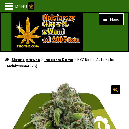
MENU
Przejdź
Przejdź
Menu
do
do
nawigacji
treści
Strona Główna
Strona główna
Indoor w Domu
NYC Diesel Automatic
Feminizowane (ZS)
BESTSELLERY
NOWOŚCI
PROMOCJE
PROMOCJE 1+1