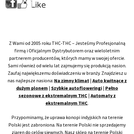
Z Wami od 2005 roku THC-THC – Jesteśmy Profesjonalną
firmą i Oficjalnym Dystrybutorem oraz wieloletnim
partnerem producentów, których mamy w swojej ofercie.
Sami również od wielu lat zajmujemy się produkcją nasion.
Zaufaj największemu doświadczeniu w branży. Znajdziesz u
nas najlepsze nasiona:
Na zimny klimat
|
Auto kwitnące z
dużym plonem
|
Szybkie autofloweringi
|
Pełno
sezonowe z ekstremalnym THC
|
Automaty z
ekstremalnym THC
.
Przypominamy, że uprawa konopi indyjskich na terenie
Polski jest zabroniona. Na terenie Polski nie sprzedajemy
ziaren do celów siewnych. Nasz sklep na terenie Polski