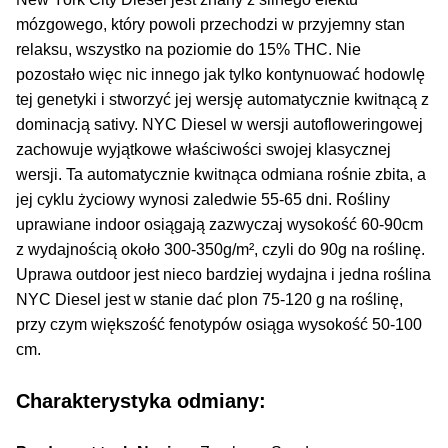
Inne Akcesoria
mózgowego, który powoli przechodzi w przyjemny stan
Rozwiń
relaksu, wszystko na poziomie do 15% THC. Nie
Informacje
menu
pozostało więc nic innego jak tylko kontynuować hodowlę
potom
Rozwiń
tej genetyki i stworzyć jej wersję automatycznie kwitnącą z
Blog
menu
dominacją sativy. NYC Diesel w wersji autofloweringowej
potom
zachowuje wyjątkowe właściwości swojej klasycznej
GRATIS
wersji. Ta automatycznie kwitnąca odmiana rośnie zbita, a
jej cyklu życiowy wynosi zaledwie 55-65 dni. Rośliny
PROMOCJA 500 Plus
uprawiane indoor osiągają zazwyczaj wysokość 60-90cm
z wydajnością około 300-350g/m², czyli do 90g na roślinę.
Harmonogram Outdoor
Uprawa outdoor jest nieco bardziej wydajna i jedna roślina
NYC Diesel jest w stanie dać plon 75-120 g na roślinę,
Formy i Koszt Wysyłki
przy czym większość fenotypów osiąga wysokość 50-100
cm.
Odbiór Osobisty
Charakterystyka odmiany:
Kontakt