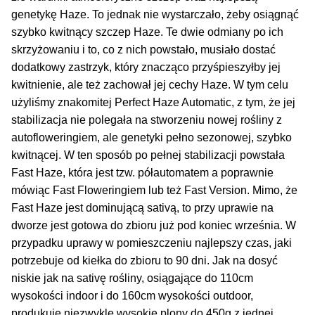
genetykę Haze. To jednak nie wystarczało, żeby osiągnąć
szybko kwitnący szczep Haze. Te dwie odmiany po ich
skrzyżowaniu i to, co z nich powstało, musiało dostać
dodatkowy zastrzyk, który znacząco przyśpieszyłby jej
kwitnienie, ale też zachował jej cechy Haze. W tym celu
użyliśmy znakomitej Perfect Haze Automatic, z tym, że jej
stabilizacja nie polegała na stworzeniu nowej rośliny z
autofloweringiem, ale genetyki pełno sezonowej, szybko
kwitnącej. W ten sposób po pełnej stabilizacji powstała
Fast Haze, która jest tzw. półautomatem a poprawnie
mówiąc Fast Floweringiem lub też Fast Version. Mimo, że
Fast Haze jest dominującą sativą, to przy uprawie na
dworze jest gotowa do zbioru już pod koniec września. W
przypadku uprawy w pomieszczeniu najlepszy czas, jaki
potrzebuje od kiełka do zbioru to 90 dni. Jak na dosyć
niskie jak na sativę rośliny, osiągające do 110cm
wysokości indoor i do 160cm wysokości outdoor,
produkuje niezwykle wysokie plony do 450g z jednej