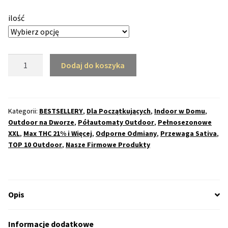
50% Indica i 50% Sativa
ilość
Mix Paczki i Zestawy
ilość
Dodaj do koszyka
Duże Oryginalne Opakowania
Fast
Haze
TOP 10 Auto
Feminizowane
(THC)
Kategorii:
BESTSELLERY
,
Dla Początkujących
,
Indoor w Domu
,
TOP 10 Indoor
Outdoor na Dworze
,
Półautomaty Outdoor
,
Pełnosezonowe
XXL
,
Max THC 21% i Więcej
,
Odporne Odmiany
,
Przewaga Sativa
,
TOP 10 Outdoor
,
Nasze Firmowe Produkty
TOP 10 Outdoor
Rozwiń
Producenci Nasion
menu
Opis
potom
Fajki Wodne
Informacje dodatkowe