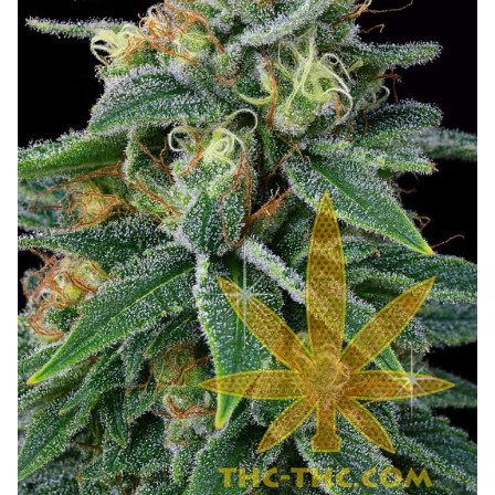
NAJLEPSZE OKAZJE
PROMOCJA TYGODNIA
Dla Początkujących
Indoor w Domu
Outdoor na Dworze
Półautomaty Outdoor
Automaty XXL
Pełnosezonowe XXL
Szybkie Automaty