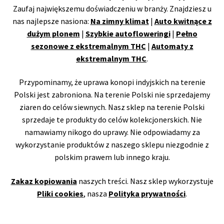
Zaufaj największemu doświadczeniu w branży. Znajdziesz u
nas najlepsze nasiona:
Na zimny klimat
|
Auto kwitnące z
dużym plonem
|
Szybkie autofloweringi
|
Pełno
sezonowe z ekstremalnym THC
|
Automaty z
ekstremalnym THC
.
Przypominamy, że uprawa konopi indyjskich na terenie
Polski jest zabroniona. Na terenie Polski nie sprzedajemy
ziaren do celów siewnych. Nasz sklep na terenie Polski
sprzedaje te produkty do celów kolekcjonerskich. Nie
namawiamy nikogo do uprawy. Nie odpowiadamy za
wykorzystanie produktów z naszego sklepu niezgodnie z
polskim prawem lub innego kraju.
Zakaz kopiowania
naszych treści. Nasz sklep wykorzystuje
Pliki cookies
, nasza
Polityka prywatności
.