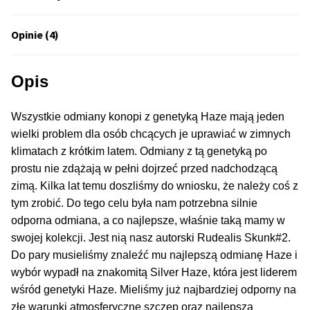
Inne Akcesoria
Rozwiń
Opinie (4)
Informacje
menu
potom
Rozwiń
Blog
Opis
menu
potom
GRATIS
Wszystkie odmiany konopi z genetyką Haze mają jeden
wielki problem dla osób chcących je uprawiać w zimnych
PROMOCJA 500 Plus
klimatach z krótkim latem. Odmiany z tą genetyką po
prostu nie zdążają w pełni dojrzeć przed nadchodzącą
Harmonogram Outdoor
zimą. Kilka lat temu doszliśmy do wniosku, że należy coś z
tym zrobić. Do tego celu była nam potrzebna silnie
Formy i Koszt Wysyłki
odporna odmiana, a co najlepsze, właśnie taką mamy w
swojej kolekcji. Jest nią nasz autorski Rudealis Skunk#2.
Do pary musieliśmy znaleźć mu najlepszą odmianę Haze i
Odbiór Osobisty
wybór wypadł na znakomitą Silver Haze, która jest liderem
wśród genetyki Haze. Mieliśmy już najbardziej odporny na
Kontakt
złe warunki atmosferyczne szczep oraz najlepszą