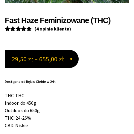
Max THC 21% i Więcej
Fast Haze Feminizowane (THC)
(
4
opinie klienta)
Odporne Odmiany
Oceniony
4
5.00
na 5 na
Medyczne Odmiany
podstawie
Zakres
29,50
zł
–
655,00
zł
ocen
Regularne
klientów
cen:
Przewaga Indica
od
Dostępne od Ręki u Ciebie w 24h
29,50 zł
Przewaga Sativa
THC-THC
do
Indoor: do 450g
100% Indica
Outdoor: do 650g
655,00 zł
THC: 24-26%
100% Sativa
CBD: Niskie