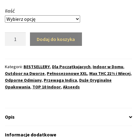
50% Indica i 50% Sativa
ilość
Mix Paczki i Zestawy
ilość
Dodaj do koszyka
Duże Oryginalne Opakowania
Strong
Berry
TOP 10 Auto
Feminizowane
(AKS)
Kategorii:
BESTSELLERY
,
Dla Początkujących
,
Indoor w Domu
,
TOP 10 Indoor
Outdoor na Dworze
,
Pełnosezonowe XXL
,
Max THC 21% i Więcej
,
Odporne Odmiany
,
Przewaga Indica
,
Duże Oryginalne
Opakowania
,
TOP 10 Indoor
,
Akseeds
TOP 10 Outdoor
Rozwiń
Producenci Nasion
menu
Opis
potom
Fajki Wodne
Informacje dodatkowe