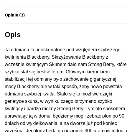
Inne Akcesoria
Rozwiń
Opinie (3)
Informacje
menu
potom
Rozwiń
Blog
Opis
menu
potom
GRATIS
Ta odmiana to udoskonalone pod względem szybszego
kwitnienia Blackberry. Skrzyżowanie Blackberry z
PROMOCJA 500 Plus
wcześnie kwitnącym Skunem dało nam Strong Berry, które
szybko stał się bestsellerem. Głównym kierunkiem
Harmonogram Outdoor
stabilizacji tej odmiany było zachowanie gigantycznej
mocy Blackberry ale w taki sposób, żeby nowo powstała
Formy i Koszt Wysyłki
odmiana szybciej kwitła. Stało się to możliwe dzięki
genetyce skuna, w wyniku czego otrzymano szybko
kwitnący i bardzo mocny Strong Berry. Tym oto sposobem
Odbiór Osobisty
uprawiając ją w domu, będziemy mogli zebrać plon po 90
dniach od wykiełkowania, a na dworze już pod koniec
Kontakt
września. Jej plony będą na poziomie 300 gramów indoor i