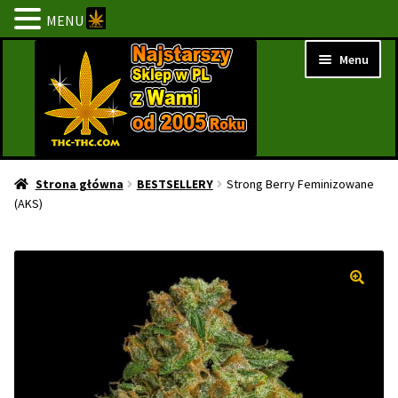
MENU
Przejdź
Przejdź
Menu
do
do
nawigacji
treści
Strona Główna
Strona główna
BESTSELLERY
Strong Berry Feminizowane
(AKS)
BESTSELLERY
NOWOŚCI
PROMOCJE
PROMOCJE 1+1