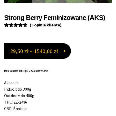
Max THC 21% i Więcej
Strong Berry Feminizowane (AKS)
(
3
opinie klienta)
Odporne Odmiany
Oceniony
3
5.00
na 5 na
Medyczne Odmiany
podstawie
Zakres
29,50
zł
–
1540,00
zł
ocen
Regularne
klientów
cen:
Przewaga Indica
od
Dostępne od Ręki u Ciebie w 24h
29,50 zł
Przewaga Sativa
Akseeds
do
Indoor: do 300g
100% Indica
Outdoor: do 400g
1540,00 zł
THC: 22-24%
100% Sativa
CBD: Średnie