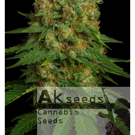
NAJLEPSZE OKAZJE
PROMOCJA TYGODNIA
Dla Początkujących
Indoor w Domu
Outdoor na Dworze
Półautomaty Outdoor
Automaty XXL
Pełnosezonowe XXL
Szybkie Automaty