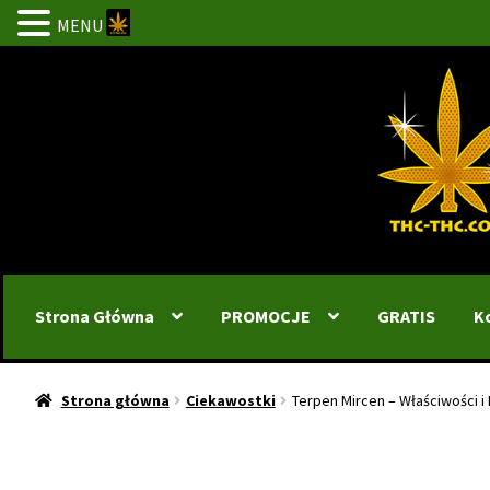
MENU
Przejdź
Przejdź
do
do
nawigacji
treści
Strona Główna
PROMOCJE
GRATIS
K
Strona główna
Ciekawostki
Terpen Mircen – Właściwości i