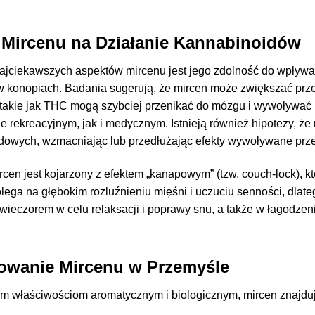
Mircenu na Działanie Kannabinoidów
ajciekawszych aspektów mircenu jest jego zdolność do wpływa
w konopiach. Badania sugerują, że mircen może zwiększać prz
 takie jak THC mogą szybciej przenikać do mózgu i wywoływać 
e rekreacyjnym, jak i medycznym. Istnieją również hipotezy, 
dowych, wzmacniając lub przedłużając efekty wywoływane prz
cen jest kojarzony z efektem „kanapowym” (tzw. couch-lock), kt
olega na głębokim rozluźnieniu mięśni i uczuciu senności, dlat
ieczorem w celu relaksacji i poprawy snu, a także w łagodzen
owanie Mircenu w Przemyśle
im właściwościom aromatycznym i biologicznym, mircen znajduj