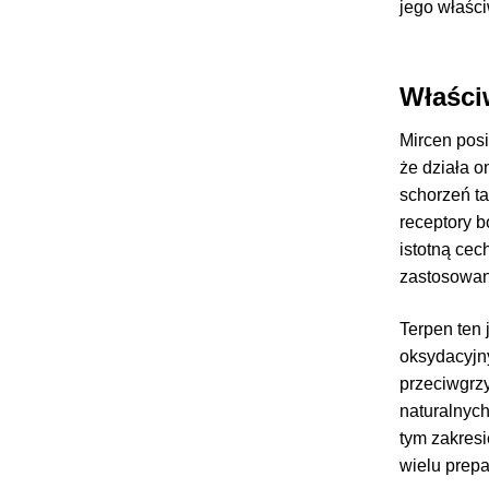
jego właśc
Właści
Mircen posi
że działa o
schorzeń t
receptory b
istotną cec
zastosowan
Terpen ten 
oksydacyjn
przeciwgrz
naturalnyc
tym zakresi
wielu prep