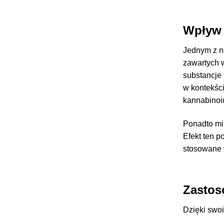
Wpływ 
Jednym z n
zawartych 
substancje
w kontekści
kannabinoi
Ponadto mir
Efekt ten p
stosowane w
Zastos
Dzięki swo