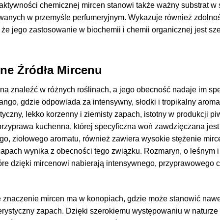
eaktywności chemicznej mircen stanowi także ważny substrat 
wanych w przemyśle perfumeryjnym. Wykazuje również zdolnoś
 że jego zastosowanie w biochemii i chemii organicznej jest sz
lne Źródła Mircenu
na znaleźć w różnych roślinach, a jego obecność nadaje im s
ngo, gdzie odpowiada za intensywny, słodki i tropikalny aromat
tyczny, lekko korzenny i ziemisty zapach, istotny w produkcji p
przyprawa kuchenna, której specyficzna woń zawdzięczana jest
o, ziołowego aromatu, również zawiera wysokie stężenie mircen
apach wynika z obecności tego związku. Rozmaryn, o leśnym i 
óre dzięki mircenowi nabierają intensywnego, przyprawowego cha
 znaczenie mircen ma w konopiach, gdzie może stanowić nawet
erystyczny zapach. Dzięki szerokiemu występowaniu w naturze 