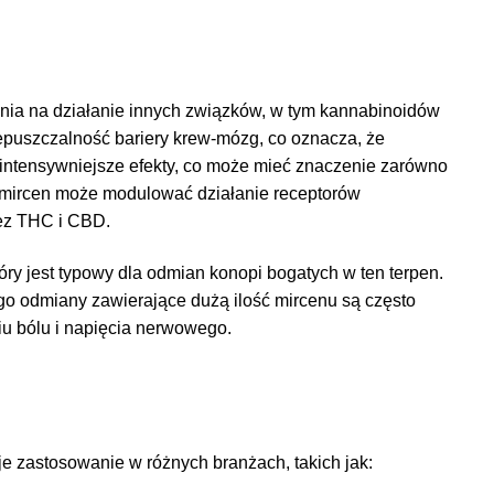
nia na działanie innych związków, w tym kannabinoidów
epuszczalność bariery krew-mózg, co oznacza, że
intensywniejsze efekty, co może mieć znaczenie zarówno
że mircen może modulować działanie receptorów
ez THC i CBD.
óry jest typowy dla odmian konopi bogatych w ten terpen.
ego odmiany zawierające dużą ilość mircenu są często
iu bólu i napięcia nerwowego.
e zastosowanie w różnych branżach, takich jak: