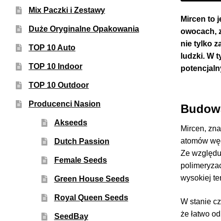
Mix Paczki i Zestawy
Mircen to 
Duże Oryginalne Opakowania
owocach, z
nie tylko 
TOP 10 Auto
ludzki. W 
TOP 10 Indoor
potencjal
TOP 10 Outdoor
Producenci Nasion
Budowa
Akseeds
Mircen, zna
atomów węg
Dutch Passion
Ze względu
Female Seeds
polimeryzac
wysokiej te
Green House Seeds
Royal Queen Seeds
W stanie cz
że łatwo od
SeedBay