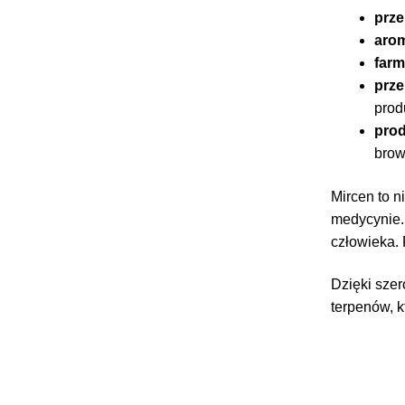
prz
arom
far
prz
prod
prod
brow
Mircen to n
medycynie.
człowieka.
Dzięki sze
terpenów, k