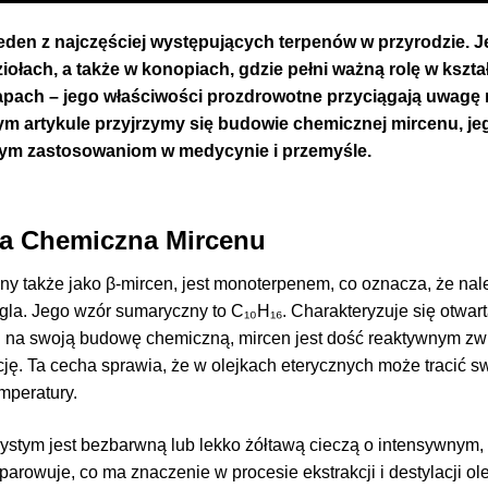
jeden z najczęściej występujących terpenów w przyrodzie.
iołach, a także w konopiach, gdzie pełni ważną rolę w kszt
zapach – jego właściwości prozdrowotne przyciągają uwagę
tym artykule przyjrzymy się budowie chemicznej mircenu, j
nym zastosowaniom w medycynie i przemyśle.
 Chemiczna Mircenu
ny także jako β-mircen, jest monoterpenem, co oznacza, że nal
la. Jego wzór sumaryczny to C₁₀H₁₆. Charakteryzuje się otwart
 na swoją budowę chemiczną, mircen jest dość reaktywnym zwią
ję. Ta cecha sprawia, że w olejkach eterycznych może tracić 
mperatury.
ystym jest bezbarwną lub lekko żółtawą cieczą o intensywnym,
parowuje, co ma znaczenie w procesie ekstrakcji i destylacji ol