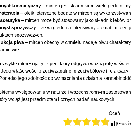
emysł kosmetyczny
– mircen jest składnikiem wielu perfum, m
aterapia
– olejki eteryczne bogate w mircen są wykorzystywane
maceutyka
– mircen może być stosowany jako składnik leków p
emysł spożywczy
– ze względu na intensywny aromat, mircen 
uktach spożywczych,
ukcja piwa
– mircen obecny w chmielu nadaje piwu charaktery
arnictwie.
iezwykle interesujący terpen, który odgrywa ważną rolę w świec
 Jego właściwości przeciwzapalne, przeciwbólowe i relaksacyj
 Ponadto jego zdolność do wzmacniania działania kannabinoidó
rokiemu występowaniu w naturze i wszechstronnym zastosowani
tóry wciąż jest przedmiotem licznych badań naukowych.
Oceń
[Głosó