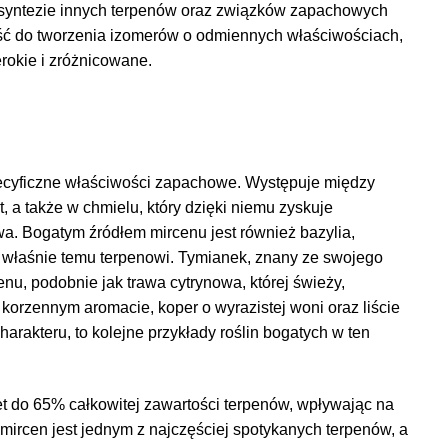
w syntezie innych terpenów oraz związków zapachowych
ć do tworzenia izomerów o odmiennych właściwościach,
erokie i zróżnicowane.
pecyficzne właściwości zapachowe. Występuje między
, a także w chmielu, który dzięki niemu zyskuje
iwa. Bogatym źródłem mircenu jest również bazylia,
 właśnie temu terpenowi. Tymianek, znany ze swojego
u, podobnie jak trawa cytrynowa, której świeży,
korzennym aromacie, koper o wyrazistej woni oraz liście
rakteru, to kolejne przykłady roślin bogatych w ten
 do 65% całkowitej zawartości terpenów, wpływając na
mircen jest jednym z najczęściej spotykanych terpenów, a