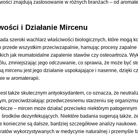
iwości znajdują zastosowanie w różnych branżach – od aromate
wości i Działanie Mircenu
ada szeroki wachlarz właściwości biologicznych, które mogą k
n przede wszystkim przeciwzapalnie, hamując procesy zapalne w
akich jak reumatoidalne zapalenie stawów czy osteoartroza. W
ólu, zmniejszając jego odczuwanie, co sprawia, że może być s
hą mircenu jest jego działanie uspokajające i nasenne, dzięki 
ie w aromaterapii.
jest także skutecznym antyoksydantem, co oznacza, że neutraliz
ym, przeciwdziałając przedwczesnemu starzeniu się organizmu.
ybicze – mircen może działać przeciwko niektórym patogennym
h środków dezynfekujących. Niektóre badania sugerują także,
e konieczne są dalsze, bardziej szczegółowe analizy naukowe.
aratów wykorzystywanych w medycynie naturalnej i przemyśle 