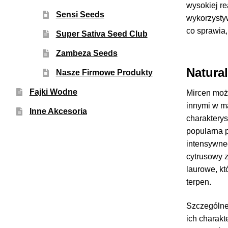
wysokiej r
Sensi Seeds
wykorzysty
co sprawia,
Super Sativa Seed Club
Zambeza Seeds
Natura
Nasze Firmowe Produkty
Fajki Wodne
Mircen moż
innymi w ma
Inne Akcesoria
charakterys
popularna 
intensywneg
cytrusowy z
laurowe, kt
terpen.
Szczególne
ich charakt