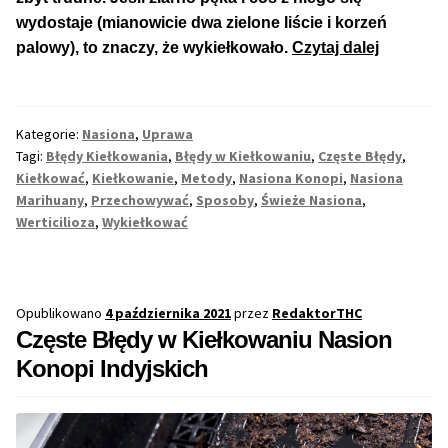
wydostaje (mianowicie dwa zielone liście i korzeń
Max THC 21% i Więcej
16
palowy), to znaczy, że wykiełkowało.
Czytaj dalej
Powodó
Dlaczeg
Odporne Odmiany
Nasiona
Kategorie:
Nasiona
,
Uprawa
Marihua
Medyczne Odmiany
Tagi:
Błędy Kiełkowania
,
Błędy w Kiełkowaniu
,
Częste Błędy
,
Nie
Kiełkować
,
Kiełkowanie
,
Metody
,
Nasiona Konopi
,
Nasiona
Kiełkują
Marihuany
,
Przechowywać
,
Sposoby
,
Świeże Nasiona
,
Regularne
Werticilioza
,
Wykiełkować
Przewaga Indica
Przewaga Sativa
Opublikowano
4 października 2021
przez
RedaktorTHC
Częste Błędy w Kiełkowaniu Nasion
Konopi Indyjskich
100% Indica
100% Sativa