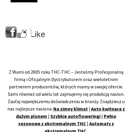
Z Wami od 2005 roku THC-THC – Jesteśmy Profesjonalną
firmą i Oficjalnym Dystrybutorem oraz wieloletnim
partnerem producentów, których mamy w swojej ofercie.
Sami również od wielu lat zajmujemy się produkcją nasion.
Zaufaj największemu doświadczeniu w branży. Znajdziesz u
nas najlepsze nasiona:
Na zimny klimat
|
Auto kwitnące z
dużym plonem
|
Szybkie autofloweringi
|
Pełno
sezonowe z ekstremalnym THC
|
Automaty z
ekstremalnym THC
.