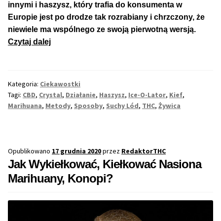
innymi i haszysz, który trafia do konsumenta w
Europie jest po drodze tak rozrabiany i chrzczony, że
niewiele ma wspólnego ze swoją pierwotną wersją.
Jak
Czytaj dalej
Zrobić
Haszysz
–
Kategoria:
Ciekawostki
Aż
Tagi:
CBD
,
Crystal
,
Działanie
,
Haszysz
,
Ice-O-Lator
,
Kief
,
7
Marihuana
,
Metody
,
Sposoby
,
Suchy Lód
,
THC
,
Żywica
Różnych
Metod
Opublikowano
17 grudnia 2020
przez
RedaktorTHC
Jak Wykiełkować, Kiełkować Nasiona
Marihuany, Konopi?