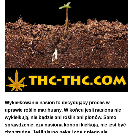
NAJLEPSZE OKAZJE
PROMOCJA TYGODNIA
Dla Początkujących
Indoor w Domu
Outdoor na Dworze
Półautomaty Outdoor
Automaty XXL
Wykiełkowanie nasion to decydujący proces w
uprawie roślin marihuany. W końcu jeśli nasiona nie
Pełnosezonowe XXL
wykiełkują, nie będzie ani roślin ani plonów. Samo
sprawdzenie, czy nasiona konopi kiełkują, nie jest być
Szybkie Automaty
zbyt trudne. Jeśli ziarno pęka i coś z niego się