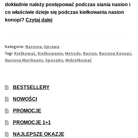
dokładnie należy postępować podczas siania nasion i
co właściwie dzieje się podczas kiełkowania nasion
Jak
konopi?
Czytaj dalej
Wykiełkować,
Kiełkować
Nasiona
Kategorie:
Nasiona
,
Uprawa
Marihuany,
Tagi:
Kiełkować
,
Kiełkowanie
,
Metody
,
Nasion
,
Nasiona Konopi
,
Konopi?
Nasiona Marihuany
,
Sposoby
,
Wykiełkować
BESTSELLERY
NOWOŚCI
PROMOCJE
PROMOCJE 1+1
NAJLEPSZE OKAZJE