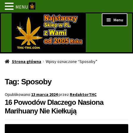
MENU
Przejdź
Przejdź
Menu
do
do
nawigacji
treści
Strona Główna
Strona główna
Wpisy oznaczone “Sposoby”
BESTSELLERY
Tag:
Sposoby
NOWOŚCI
Opublikowano
13 marca 2024
przez
RedaktorTHC
16 Powodów Dlaczego Nasiona
PROMOCJE
Marihuany Nie Kiełkują
PROMOCJE 1+1