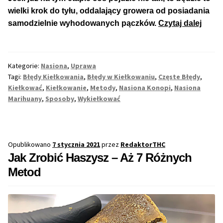
Inne Akcesoria
wielki krok do tyłu, oddalający growera od posiadania
Częst
Rozwiń
samodzielnie wyhodowanych pączków.
Czytaj dalej
Informacje
Błędy
menu
w
potom
Rozwiń
Blog
Kiełk
menu
Kategorie:
Nasiona
,
Uprawa
Nasi
potom
Tagi:
Błędy Kiełkowania
,
Błędy w Kiełkowaniu
,
Częste Błędy
,
GRATIS
Kono
Kiełkować
,
Kiełkowanie
,
Metody
,
Nasiona Konopi
,
Nasiona
Indyj
Marihuany
,
Sposoby
,
Wykiełkować
PROMOCJA 500 Plus
Harmonogram Outdoor
Opublikowano
7 stycznia 2021
przez
RedaktorTHC
Jak Zrobić Haszysz – Aż 7 Różnych
Formy i Koszt Wysyłki
Metod
Odbiór Osobisty
Kontakt