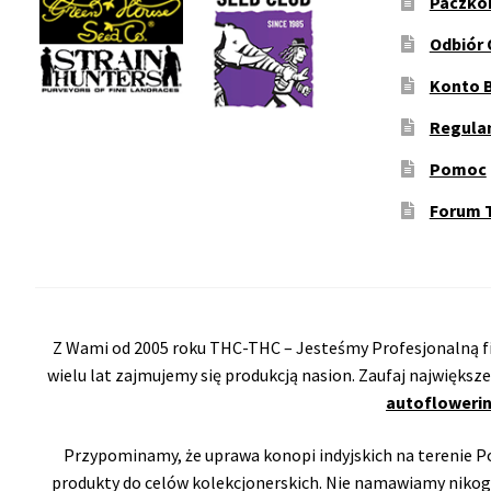
Paczko
Odbiór 
Konto 
Regula
Pomoc
Forum 
Z Wami od 2005 roku THC-THC – Jesteśmy Profesjonalną fi
wielu lat zajmujemy się produkcją nasion. Zaufaj największ
autoflowerin
Przypominamy, że uprawa konopi indyjskich na terenie Pol
produkty do celów kolekcjonerskich. Nie namawiamy nikog