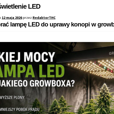
wietlenie LED
o
12 maja 2026
przez
RedaktorTHC
brać lampę LED do uprawy konopi w grow