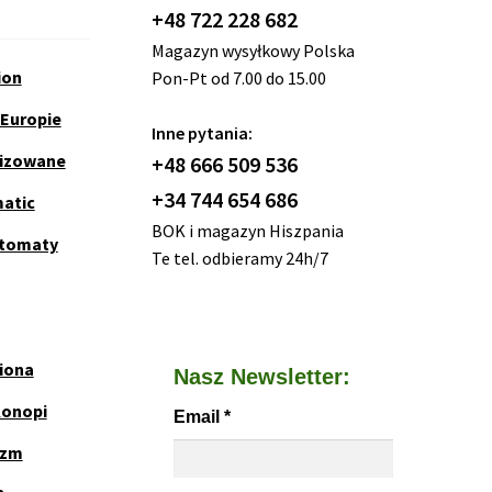
+48 722 228 682
Magazyn wysyłkowy Polska
ion
Pon-Pt od 7.00 do 15.00
 Europie
Inne pytania:
nizowane
+48 666 509 536
+34 744 654 686
matic
BOK i magazyn Hiszpania
utomaty
Te tel. odbieramy 24h/7
iona
Nasz Newsletter:
Konopi
Email
*
yzm