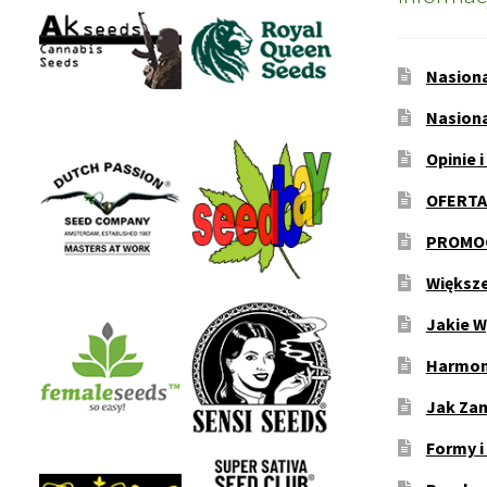
Nasion
Nasion
Opinie i
OFERTA
PROMOC
Większ
Jakie W
Harmon
Jak Za
Formy i