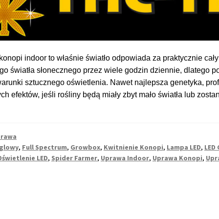
onopi indoor to właśnie światło odpowiada za praktycznie cały 
go światła słonecznego przez wiele godzin dziennie, dlatego 
arunki sztucznego oświetlenia. Nawet najlepsza genetyka, prof
h efektów, jeśli rośliny będą miały zbyt mało światła lub zost
rawa
ęglowy
,
Full Spectrum
,
Growbox
,
Kwitnienie Konopi
,
Lampa LED
,
LED 
Oświetlenie LED
,
Spider Farmer
,
Uprawa Indoor
,
Uprawa Konopi
,
Upr