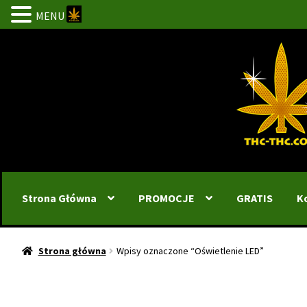
MENU
Przejdź
Przejdź
do
do
nawigacji
treści
Strona Główna
PROMOCJE
GRATIS
K
Strona główna
Wpisy oznaczone “Oświetlenie LED”