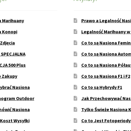
a Marihuany
Prawo a Legalność Nas
a Konopi
Legalność Marihuany w
 Zdjęcia
Co to są Nasiona Femi
 SPECJALNA
Co to są Nasiona Auto
JA 500 Plus
Co to są Nasiona Póła
e Zakupy
Co to są Nasiona F1 i F2
ybrać Nasiona
Co to są Hybrydy F1
ogram Outdoor
Jak Przechowywać Nas
mówić Nasiona
Tylko Świeże Nasiona 
 Koszt Wysyłki
Co to Jest Fotoperiod