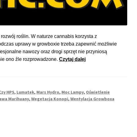
rozwój roślin. W naturze cannabis korzysta z
podczas uprawy w growboxie trzeba zapewnić możliwie
esjonalne nawozy oraz drogi sprzęt nie przyniosą
Jak
anie ono źle rozprowadzone.
Czytaj dalej
dobrać
lampę
LED
do
Czy HPS
,
Lumatek
,
Mars Hydro
,
Moc Lampy
,
Oświetlenie
uprawy
awa Marihuany
,
Wegetacja Konopi
,
Wentylacja Growboxa
konopi
w
growboxie?