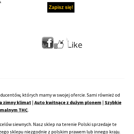
C
ducentów, których mamy w swojej ofercie. Sami również od
a zimny klimat
|
Auto kwitnące z dużym plonem
|
Szybkie
remalnym THC
.
celów siewnych. Nasz sklep na terenie Polski sprzedaje te
ego sklepu niezgodnie z polskim prawem lub innego kraju.