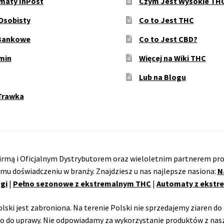
maty InPost
Czym Jest Wysokie TH
Osobisty
Co to Jest THC
Bankowe
Co to Jest CBD?
min
Więcej na Wiki THC
Lub na Blogu
Trawka
rmą i Oficjalnym Dystrybutorem oraz wieloletnim partnerem pro
emu doświadczeniu w branży. Znajdziesz u nas najlepsze nasiona:
N
gi
|
Pełno sezonowe z ekstremalnym THC
|
Automaty z ekst
ski jest zabroniona. Na terenie Polski nie sprzedajemy ziaren do 
o do uprawy. Nie odpowiadamy za wykorzystanie produktów z nasz