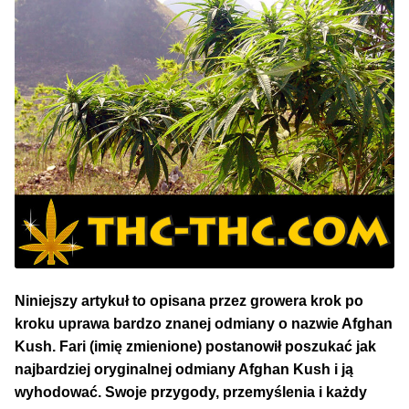
NAJLEPSZE OKAZJE
PROMOCJA TYGODNIA
Dla Początkujących
Indoor w Domu
Outdoor na Dworze
Półautomaty Outdoor
Niniejszy artykuł to opisana przez growera krok po
Automaty XXL
kroku uprawa bardzo znanej odmiany o nazwie Afghan
Kush. Fari (imię zmienione) postanowił poszukać jak
Pełnosezonowe XXL
najbardziej oryginalnej odmiany Afghan Kush i ją
wyhodować. Swoje przygody, przemyślenia i każdy
Szybkie Automaty