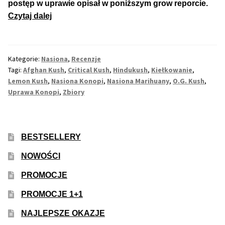
postęp w uprawie opisał w poniższym grow reporcie.
Afghan
Czytaj dalej
Max THC 21% i Więcej
Kush,
Czyli
Odporne Odmiany
Poszukiwanie
Kategorie:
Nasiona
,
Recenzje
Duszy
Tagi:
Afghan Kush
,
Critical Kush
,
Hindukush
,
Kiełkowanie
,
Medyczne Odmiany
Gór
Lemon Kush
,
Nasiona Konopi
,
Nasiona Marihuany
,
O.G. Kush
,
Hindukush
Uprawa Konopi
,
Zbiory
Regularne
Przewaga Indica
BESTSELLERY
NOWOŚCI
Przewaga Sativa
PROMOCJE
100% Indica
PROMOCJE 1+1
100% Sativa
NAJLEPSZE OKAZJE