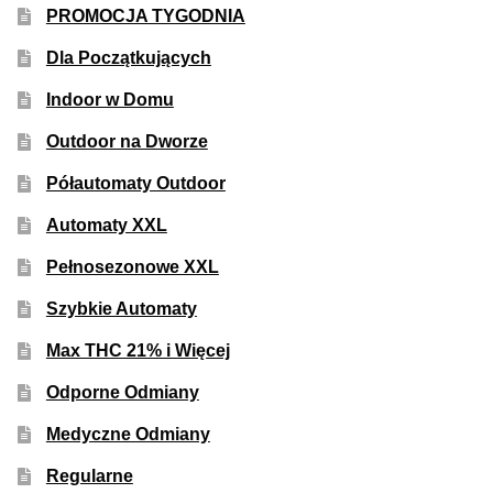
PROMOCJA TYGODNIA
50% Indica i 50% Sativa
Dla Początkujących
Mix Paczki i Zestawy
Indoor w Domu
Outdoor na Dworze
Duże Oryginalne Opakowania
Półautomaty Outdoor
TOP 10 Auto
Automaty XXL
TOP 10 Indoor
Pełnosezonowe XXL
Szybkie Automaty
TOP 10 Outdoor
Max THC 21% i Więcej
Rozwiń
Producenci Nasion
Odporne Odmiany
menu
potom
Fajki Wodne
Medyczne Odmiany
Regularne