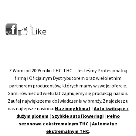
Z Wami od 2005 roku THC-THC – Jesteśmy Profesjonalną
firmą i Oficjalnym Dystrybutorem oraz wieloletnim
partnerem producentów, których mamy w swojej ofercie.
Sami również od wielu lat zajmujemy się produkcją nasion.
Zaufaj największemu doświadczeniu w branży. Znajdziesz u
nas najlepsze nasiona:
Na zimny klimat
|
Auto kwitnące z
dużym plonem
|
Szybkie autofloweringi
|
Pełno
sezonowe z ekstremalnym THC
|
Automaty z
ekstremalnym THC
.