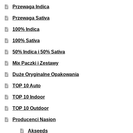
Inne Akcesoria
Przewaga Indica
Rozwiń
Informacje
Przewaga Sativa
menu
potom
100% Indica
Rozwiń
Blog
menu
100% Sativa
potom
GRATIS
50% Indica i 50% Sativa
PROMOCJA 500 Plus
Mix Paczki i Zestawy
Duże Oryginalne Opakowania
Harmonogram Outdoor
TOP 10 Auto
Formy i Koszt Wysyłki
TOP 10 Indoor
TOP 10 Outdoor
Odbiór Osobisty
Producenci Nasion
Kontakt
Akseeds