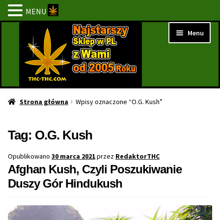
MENU
Przejdź
Przejdź
Menu
do
do
nawigacji
treści
Strona Główna
Strona główna
Wpisy oznaczone “O.G. Kush”
BESTSELLERY
Tag:
O.G. Kush
NOWOŚCI
Opublikowano
30 marca 2021
przez
RedaktorTHC
Afghan Kush, Czyli Poszukiwanie
PROMOCJE
Duszy Gór Hindukush
PROMOCJE 1+1