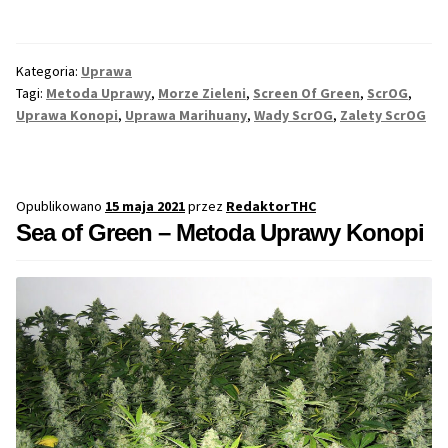
of
Gree
Max THC 21% i Więcej
–
Kategoria:
Uprawa
Meto
Tagi:
Metoda Uprawy
,
Morze Zieleni
,
Screen Of Green
,
ScrOG
,
Odporne Odmiany
Upra
Uprawa Konopi
,
Uprawa Marihuany
,
Wady ScrOG
,
Zalety ScrOG
Kono
Medyczne Odmiany
Regularne
Opublikowano
15 maja 2021
przez
RedaktorTHC
Sea of Green – Metoda Uprawy Konopi
Przewaga Indica
Przewaga Sativa
100% Indica
100% Sativa