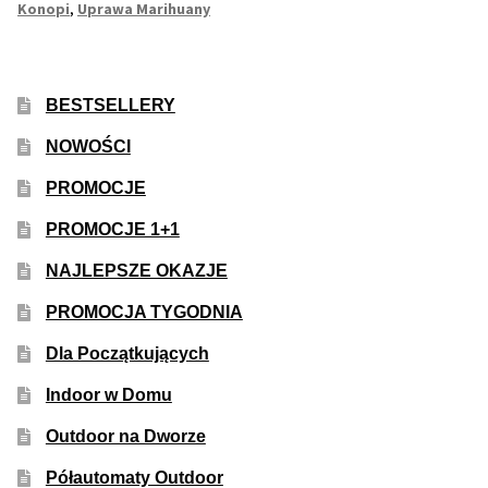
Inne Akcesoria
Uprawy
Konopi
,
Uprawa Marihuany
Konopi
Rozwiń
Informacje
menu
potom
BESTSELLERY
Rozwiń
Blog
menu
NOWOŚCI
potom
GRATIS
PROMOCJE
PROMOCJA 500 Plus
PROMOCJE 1+1
NAJLEPSZE OKAZJE
Harmonogram Outdoor
PROMOCJA TYGODNIA
Formy i Koszt Wysyłki
Dla Początkujących
Indoor w Domu
Odbiór Osobisty
Outdoor na Dworze
Kontakt
Półautomaty Outdoor