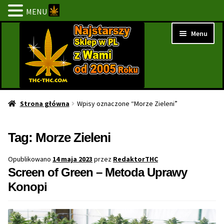
MENU
Przejdź
Przejdź
Menu
do
do
nawigacji
treści
Strona Główna
Strona główna
Wpisy oznaczone “Morze Zieleni”
BESTSELLERY
Tag:
Morze Zieleni
NOWOŚCI
Opublikowano
14 maja 2023
przez
RedaktorTHC
Screen of Green – Metoda Uprawy
PROMOCJE
Konopi
PROMOCJE 1+1