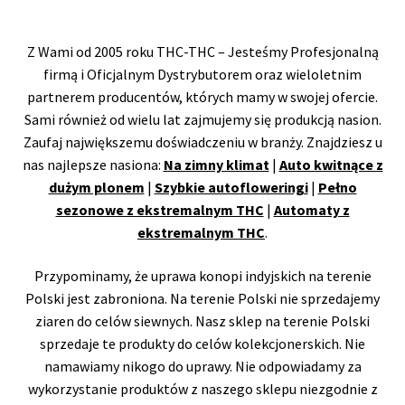
Z Wami od 2005 roku THC-THC – Jesteśmy Profesjonalną
firmą i Oficjalnym Dystrybutorem oraz wieloletnim
partnerem producentów, których mamy w swojej ofercie.
Sami również od wielu lat zajmujemy się produkcją nasion.
Zaufaj największemu doświadczeniu w branży. Znajdziesz u
nas najlepsze nasiona:
Na zimny klimat
|
Auto kwitnące z
dużym plonem
|
Szybkie autofloweringi
|
Pełno
sezonowe z ekstremalnym THC
|
Automaty z
ekstremalnym THC
.
Przypominamy, że uprawa konopi indyjskich na terenie
Polski jest zabroniona. Na terenie Polski nie sprzedajemy
ziaren do celów siewnych. Nasz sklep na terenie Polski
sprzedaje te produkty do celów kolekcjonerskich. Nie
namawiamy nikogo do uprawy. Nie odpowiadamy za
wykorzystanie produktów z naszego sklepu niezgodnie z