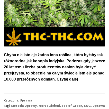
50% Indica i 50% Sativa
Mix Paczki i Zestawy
Duże Oryginalne Opakowania
TOP 10 Auto
Chyba nie istnieje żadna inna roślina, która byłaby tak
TOP 10 Indoor
różnorodna jak konopia indyjska. Podczas gdy jeszcze
20 lat temu liczba producentów nasion była dosyć
TOP 10 Outdoor
przejrzysta, to obecnie na całym świecie istnieje ponad
Sea
10.000 przeróżnych odmian.
Czytaj dalej
Rozwiń
Producenci Nasion
of
menu
Green
potom
Fajki Wodne
–
Kategoria:
Uprawa
Metoda
Tagi:
Metoda Uprawy
,
Morze Zieleni
,
Sea of Green
,
SOG
,
Uprawa