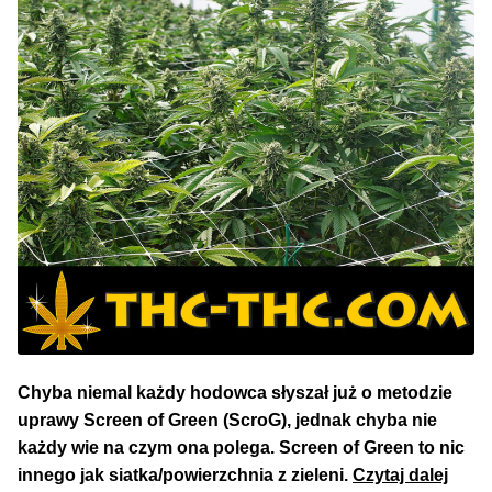
NAJLEPSZE OKAZJE
PROMOCJA TYGODNIA
Dla Początkujących
Indoor w Domu
Outdoor na Dworze
Półautomaty Outdoor
Automaty XXL
Chyba niemal każdy hodowca słyszał już o metodzie
uprawy Screen of Green (ScroG), jednak chyba nie
Pełnosezonowe XXL
każdy wie na czym ona polega. Screen of Green to nic
Scre
innego jak siatka/powierzchnia z zieleni.
Czytaj dalej
Szybkie Automaty