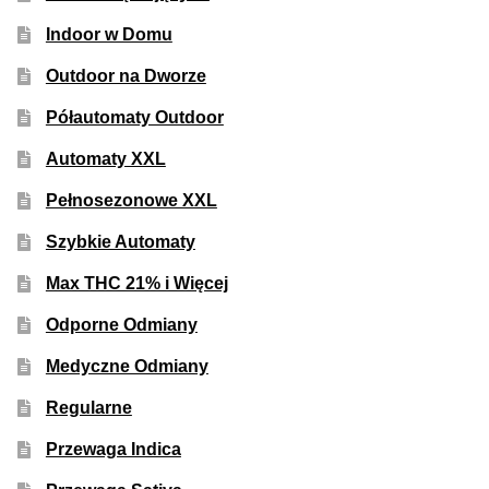
50% Indica i 50% Sativa
Indoor w Domu
Outdoor na Dworze
Mix Paczki i Zestawy
Półautomaty Outdoor
Duże Oryginalne Opakowania
Automaty XXL
TOP 10 Auto
Pełnosezonowe XXL
Szybkie Automaty
TOP 10 Indoor
Max THC 21% i Więcej
TOP 10 Outdoor
Odporne Odmiany
Rozwiń
Medyczne Odmiany
Producenci Nasion
menu
Regularne
potom
Fajki Wodne
Przewaga Indica