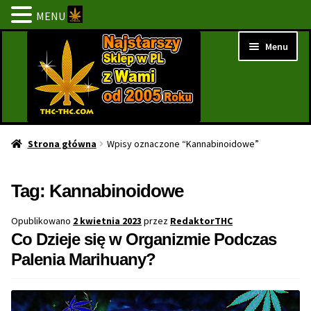
MENU
Przejdź
Przejdź
Menu
do
do
nawigacji
treści
Strona Główna
Strona główna
Wpisy oznaczone “Kannabinoidowe”
BESTSELLERY
Tag:
Kannabinoidowe
NOWOŚCI
Opublikowano
2 kwietnia 2023
przez
RedaktorTHC
Co Dzieje się w Organizmie Podczas
PROMOCJE
Palenia Marihuany?
PROMOCJE 1+1