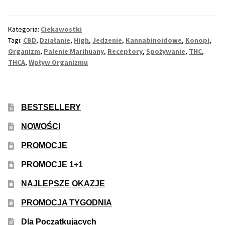
się
Max THC 21% i Więcej
w
Kategoria:
Ciekawostki
Organizmie
Tagi:
CBD
,
Działanie
,
High
,
Jedzenie
,
Kannabinoidowe
,
Konopi
,
Podczas
Odporne Odmiany
Organizm
,
Palenie Marihuany
,
Receptory
,
Spożywanie
,
THC
,
Palenia
THCA
,
Wpływ Organizmu
Marihuany?
Medyczne Odmiany
Regularne
BESTSELLERY
NOWOŚCI
Przewaga Indica
PROMOCJE
Przewaga Sativa
PROMOCJE 1+1
100% Indica
NAJLEPSZE OKAZJE
PROMOCJA TYGODNIA
100% Sativa
Dla Początkujących