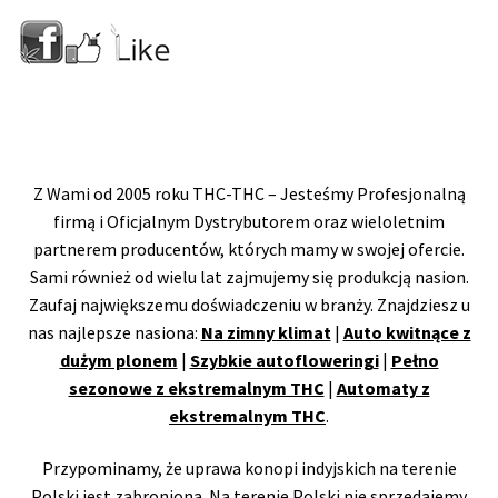
Z Wami od 2005 roku THC-THC – Jesteśmy Profesjonalną
firmą i Oficjalnym Dystrybutorem oraz wieloletnim
partnerem producentów, których mamy w swojej ofercie.
Sami również od wielu lat zajmujemy się produkcją nasion.
Zaufaj największemu doświadczeniu w branży. Znajdziesz u
nas najlepsze nasiona:
Na zimny klimat
|
Auto kwitnące z
dużym plonem
|
Szybkie autofloweringi
|
Pełno
sezonowe z ekstremalnym THC
|
Automaty z
ekstremalnym THC
.
Przypominamy, że uprawa konopi indyjskich na terenie
Polski jest zabroniona. Na terenie Polski nie sprzedajemy