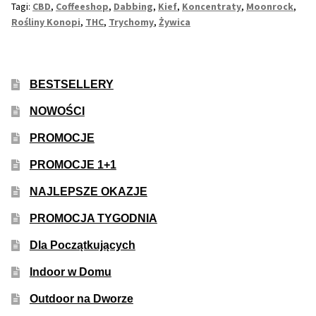
Inne Akcesoria
Tagi:
CBD
,
Coffeeshop
,
Dabbing
,
Kief
,
Koncentraty
,
Moonrock
,
i
Rośliny Konopi
,
THC
,
Trychomy
,
Żywica
Rozwiń
Co
Informacje
menu
się
potom
Rozwiń
z
Blog
BESTSELLERY
menu
Tym
potom
Robi?
GRATIS
NOWOŚCI
PROMOCJE
PROMOCJA 500 Plus
PROMOCJE 1+1
Harmonogram Outdoor
NAJLEPSZE OKAZJE
PROMOCJA TYGODNIA
Formy i Koszt Wysyłki
Dla Początkujących
Odbiór Osobisty
Indoor w Domu
Kontakt
Outdoor na Dworze