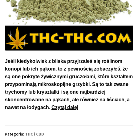
50% Indica i 50% Sativa
Mix Paczki i Zestawy
Duże Oryginalne Opakowania
TOP 10 Auto
Jeśli kiedykolwiek z bliska przyjrzałeś się roślinom
konopi lub ich pąkom, to z pewnością zobaczyłeś, że
TOP 10 Indoor
są one pokryte żywicznymi gruczołami, które kształtem
przypominają mikroskopijne grzybki. Są to tak zwane
TOP 10 Outdoor
trychomy lub kryształki i są one najbardziej
skoncentrowane na pąkach, ale również na liściach, a
Rozwiń
Producenci Nasion
Kief
nawet na łodygach.
Czytaj dalej
menu
–
potom
Fajki Wodne
Co
to
Kategoria:
THC i CBD
Jest