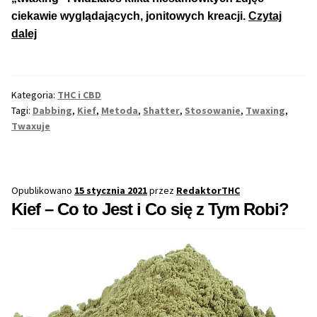
ciekawie wyglądających, jonitowych kreacji.
Czytaj
Max THC 21% i Więcej
Twaxing
dalej
–
Czym
Odporne Odmiany
Jest
Kategoria:
THC i CBD
i
Medyczne Odmiany
Tagi:
Dabbing
,
Kief
,
Metoda
,
Shatter
,
Stosowanie
,
Twaxing
,
Jak
Twaxuje
się
Regularne
Go
Stosuje?
Przewaga Indica
Opublikowano
15 stycznia 2021
przez
RedaktorTHC
Kief – Co to Jest i Co się z Tym Robi?
Przewaga Sativa
100% Indica
100% Sativa