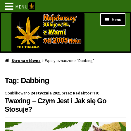
MENU
Przejdź
Przejdź
Menu
do
do
nawigacji
treści
Strona Główna
Strona główna
Wpisy oznaczone “Dabbing”
BESTSELLERY
Tag:
Dabbing
NOWOŚCI
Opublikowano
24 stycznia 2021
przez
RedaktorTHC
Twaxing – Czym Jest i Jak się Go
PROMOCJE
Stosuje?
PROMOCJE 1+1