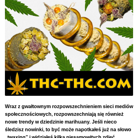
NAJLEPSZE OKAZJE
PROMOCJA TYGODNIA
Dla Początkujących
Indoor w Domu
Outdoor na Dworze
Półautomaty Outdoor
Automaty XXL
Wraz z gwałtownym rozpowszechnieniem sieci mediów
społecznościowych, rozpowszechniają się również
Pełnosezonowe XXL
nowe trendy w dziedzinie marihuany. Jeśli nieco
śledzisz nowinki, to być może napotkałeś już na słowo
Szybkie Automaty
„twaxing” i widziałeś kilka niesamowitych zdjęć