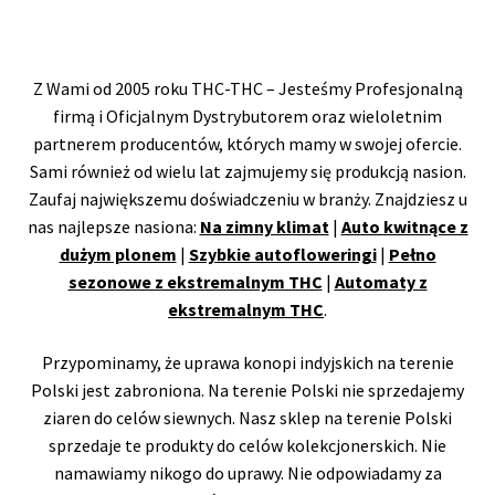
Z Wami od 2005 roku THC-THC – Jesteśmy Profesjonalną
firmą i Oficjalnym Dystrybutorem oraz wieloletnim
partnerem producentów, których mamy w swojej ofercie.
Sami również od wielu lat zajmujemy się produkcją nasion.
Zaufaj największemu doświadczeniu w branży. Znajdziesz u
nas najlepsze nasiona:
Na zimny klimat
|
Auto kwitnące z
dużym plonem
|
Szybkie autofloweringi
|
Pełno
sezonowe z ekstremalnym THC
|
Automaty z
ekstremalnym THC
.
Przypominamy, że uprawa konopi indyjskich na terenie
Polski jest zabroniona. Na terenie Polski nie sprzedajemy
ziaren do celów siewnych. Nasz sklep na terenie Polski
sprzedaje te produkty do celów kolekcjonerskich. Nie
namawiamy nikogo do uprawy. Nie odpowiadamy za