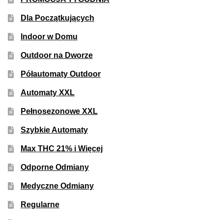
50% Indica i 50% Sativa
Dla Początkujących
Indoor w Domu
Mix Paczki i Zestawy
Outdoor na Dworze
Duże Oryginalne Opakowania
Półautomaty Outdoor
TOP 10 Auto
Automaty XXL
Pełnosezonowe XXL
TOP 10 Indoor
Szybkie Automaty
TOP 10 Outdoor
Max THC 21% i Więcej
Rozwiń
Producenci Nasion
Odporne Odmiany
menu
Medyczne Odmiany
potom
Fajki Wodne
Regularne