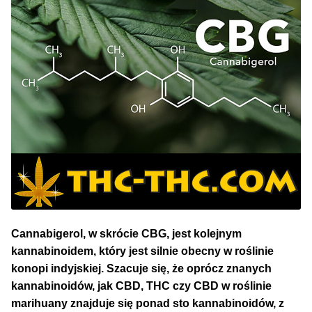
NAJLEPSZE OKAZJE
PROMOCJA TYGODNIA
Dla Początkujących
Indoor w Domu
Outdoor na Dworze
Półautomaty Outdoor
Automaty XXL
Cannabigerol, w skrócie CBG, jest kolejnym
kannabinoidem, który jest silnie obecny w roślinie
konopi indyjskiej. Szacuje się, że oprócz znanych
Pełnosezonowe XXL
kannabinoidów, jak CBD, THC czy CBD w roślinie
marihuany znajduje się ponad sto kannabinoidów, z
Szybkie Automaty