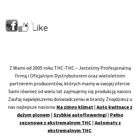
Z Wami od 2005 roku THC-THC – Jesteśmy Profesjonalną
firmą i Oficjalnym Dystrybutorem oraz wieloletnim
partnerem producentów, których mamy w swojej ofercie.
Sami również od wielu lat zajmujemy się produkcją nasion.
Zaufaj największemu doświadczeniu w branży. Znajdziesz u
nas najlepsze nasiona:
Na zimny klimat
|
Auto kwitnące z
dużym plonem
|
Szybkie autofloweringi
|
Pełno
sezonowe z ekstremalnym THC
|
Automaty z
ekstremalnym THC
.