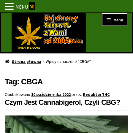
MENU
Przejdź
Przejdź
Menu
do
do
nawigacji
treści
Strona Główna
Strona główna
Wpisy oznaczone “CBGA”
BESTSELLERY
Tag:
CBGA
NOWOŚCI
Opublikowano
10 października 2022
przez
RedaktorTHC
Czym Jest Cannabigerol, Czyli CBG?
PROMOCJE
PROMOCJE 1+1