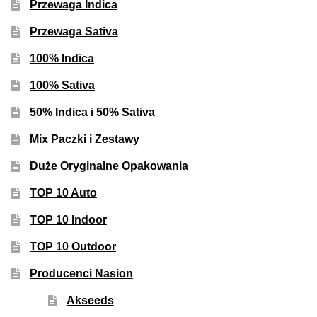
Inne Akcesoria
Przewaga Indica
Przewaga Sativa
Rozwiń
Informacje
menu
100% Indica
potom
Rozwiń
Blog
100% Sativa
menu
potom
GRATIS
50% Indica i 50% Sativa
Mix Paczki i Zestawy
PROMOCJA 500 Plus
Duże Oryginalne Opakowania
Harmonogram Outdoor
TOP 10 Auto
TOP 10 Indoor
Formy i Koszt Wysyłki
TOP 10 Outdoor
Odbiór Osobisty
Producenci Nasion
Kontakt
Akseeds