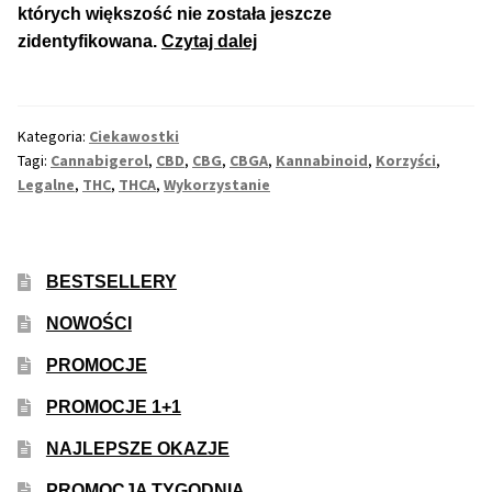
których większość nie została jeszcze
Czym
zidentyfikowana.
Czytaj dalej
Max THC 21% i Więcej
Jest
Cannabigerol,
Odporne Odmiany
Czyli
Kategoria:
Ciekawostki
CBG?
Tagi:
Cannabigerol
,
CBD
,
CBG
,
CBGA
,
Kannabinoid
,
Korzyści
,
Medyczne Odmiany
Legalne
,
THC
,
THCA
,
Wykorzystanie
Regularne
BESTSELLERY
Przewaga Indica
NOWOŚCI
Przewaga Sativa
PROMOCJE
100% Indica
PROMOCJE 1+1
NAJLEPSZE OKAZJE
100% Sativa
PROMOCJA TYGODNIA