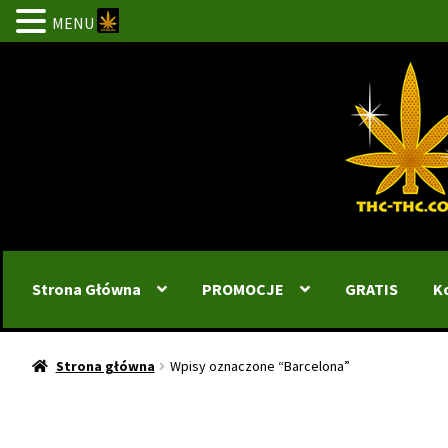
MENU
Przejdź
Przejdź
do
do
nawigacji
treści
Strona Główna
PROMOCJE
GRATIS
K
Strona główna
Wpisy oznaczone “Barcelona”