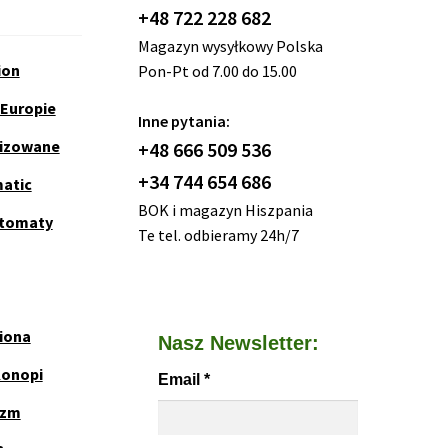
+48 722 228 682
Magazyn wysyłkowy Polska
ion
Pon-Pt od 7.00 do 15.00
 Europie
Inne pytania:
nizowane
+48 666 509 536
+34 744 654 686
matic
BOK i magazyn Hiszpania
utomaty
Te tel. odbieramy 24h/7
iona
Nasz Newsletter:
Konopi
Email
*
yzm