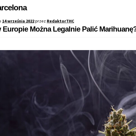
rcelona
o
14 września 2022
przez
RedaktorTHC
 Europie Można Legalnie Palić Marihuanę