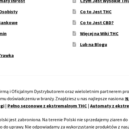
maty InPost
Czym Jest Wysokie TH
Osobisty
Co to Jest THC
Bankowe
Co to Jest CBD?
min
Więcej na Wiki THC
Lub na Blogu
Trawka
rmą i Oficjalnym Dystrybutorem oraz wieloletnim partnerem pro
emu doświadczeniu w branży. Znajdziesz u nas najlepsze nasiona:
N
gi
|
Pełno sezonowe z ekstremalnym THC
|
Automaty z ekst
ski jest zabroniona. Na terenie Polski nie sprzedajemy ziaren do 
o do uprawy. Nie odpowiadamy za wykorzystanie produktów z nasz