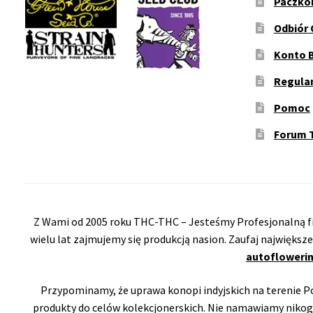
Paczko
Odbiór 
Konto 
Regula
Pomoc
Forum 
Z Wami od 2005 roku THC-THC – Jesteśmy Profesjonalną fi
wielu lat zajmujemy się produkcją nasion. Zaufaj największ
autoflowerin
Przypominamy, że uprawa konopi indyjskich na terenie Pol
produkty do celów kolekcjonerskich. Nie namawiamy nikog