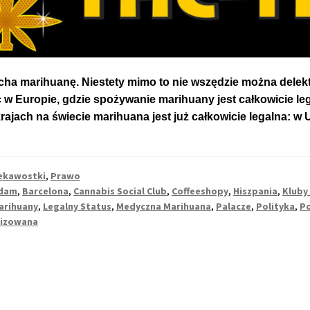
ha marihuanę. Niestety mimo to nie wszędzie można delek
sc w Europie, gdzie spożywanie marihuany jest całkowicie l
ajach na świecie marihuana jest już całkowicie legalna: w
ekawostki
,
Prawo
dam
,
Barcelona
,
Cannabis Social Club
,
Coffeeshopy
,
Hiszpania
,
Kluby
arihuany
,
Legalny Status
,
Medyczna Marihuana
,
Palacze
,
Polityka
,
Po
lizowana