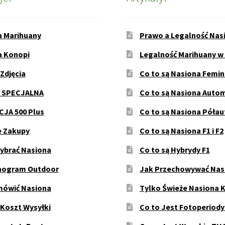
a Marihuany
Prawo a Legalność Nas
a Konopi
Legalność Marihuany w
 Zdjęcia
Co to są Nasiona Femi
 SPECJALNA
Co to są Nasiona Auto
JA 500 Plus
Co to są Nasiona Póła
e Zakupy
Co to są Nasiona F1 i F2
ybrać Nasiona
Co to są Hybrydy F1
ogram Outdoor
Jak Przechowywać Nas
mówić Nasiona
Tylko Świeże Nasiona 
 Koszt Wysyłki
Co to Jest Fotoperiod