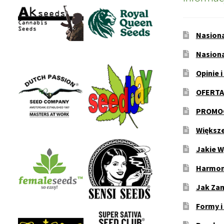
Nasion
Nasion
Opinie i
OFERTA
PROMOC
Większ
Jakie W
Harmon
Jak Za
Formy i