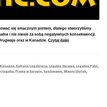
tować się smacznym jointem, dlatego stworzyliśmy
egalne i nie niesie za sobą negatywnych konsekwencji.
Gdzie
 Urugwaju oraz w Kanadzie.
Czytaj dalej
w
Europie
Można
Legalnie
 Konopne
,
Kultura
,
Legalizacja
,
Legalna Uprawa
,
Legalnie Palić
,
Palić
rtugalia
,
Prawo w Europie
,
Spożywanie
,
Własny Użytek
,
Marihuanę?