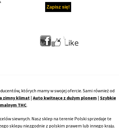
C
ducentów, których mamy w swojej ofercie. Sami również od
a zimny klimat
|
Auto kwitnące z dużym plonem
|
Szybkie
remalnym THC
.
celów siewnych. Nasz sklep na terenie Polski sprzedaje te
ego sklepu niezgodnie z polskim prawem lub innego kraju.