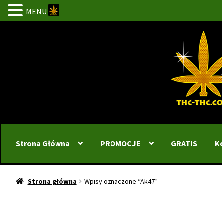
MENU
Przejdź
Przejdź
do
do
nawigacji
treści
Strona Główna
PROMOCJE
GRATIS
K
Strona główna
Wpisy oznaczone “Ak47”