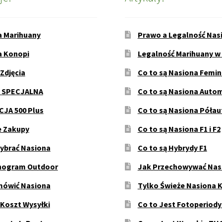
a Marihuany
Prawo a Legalność Nas
a Konopi
Legalność Marihuany w
 Zdjęcia
Co to są Nasiona Femi
 SPECJALNA
Co to są Nasiona Auto
JA 500 Plus
Co to są Nasiona Póła
e Zakupy
Co to są Nasiona F1 i F2
ybrać Nasiona
Co to są Hybrydy F1
ogram Outdoor
Jak Przechowywać Nas
mówić Nasiona
Tylko Świeże Nasiona 
 Koszt Wysyłki
Co to Jest Fotoperiod