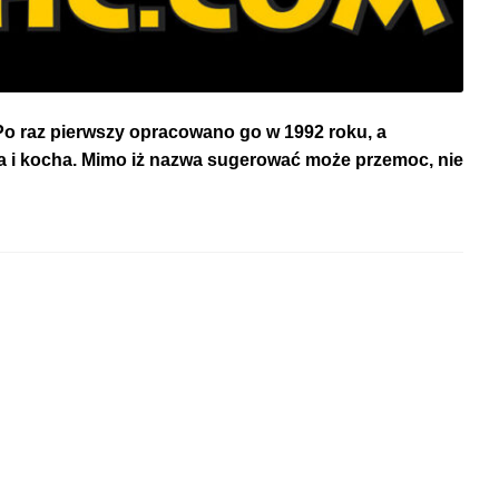
Po raz pierwszy opracowano go w 1992 roku, a
na i kocha. Mimo iż nazwa sugerować może przemoc, nie
y,
nej