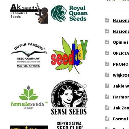
Nasion
Nasion
Opinie i
OFERTA
PROMOC
Większ
Jakie W
Harmon
Jak Za
Formy i