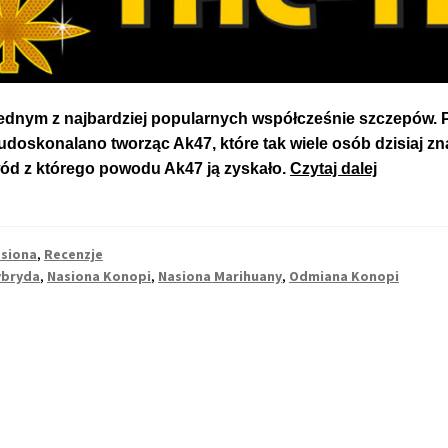
jednym z najbardziej popularnych współcześnie szczepów. 
udoskonalano tworząc Ak47, które tak wiele osób dzisiaj z
Nasiona
wód z którego powodu Ak47 ją zyskało.
Czytaj dalej
Marihuan
Konopi
Legendar
siona
,
Recenzje
Odmiany
ybryda
,
Nasiona Konopi
,
Nasiona Marihuany
,
Odmiana Konopi
Ak47