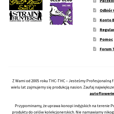
Paczko
Odbiór 
Konto 
Regula
Pomoc
Forum 
Z Wami od 2005 roku THC-THC – Jesteśmy Profesjonalną fi
wielu lat zajmujemy się produkcją nasion. Zaufaj największ
autoflowerin
Przypominamy, że uprawa konopi indyjskich na terenie Pol
produkty do celów kolekcjonerskich. Nie namawiamy nikog