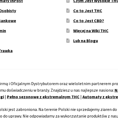
maty InPost
Czym Jest Wysokie TH
Osobisty
Co to Jest THC
Bankowe
Co to Jest CBD?
min
Więcej na Wiki THC
Lub na Blogu
Trawka
rmą i Oficjalnym Dystrybutorem oraz wieloletnim partnerem pro
emu doświadczeniu w branży. Znajdziesz u nas najlepsze nasiona:
N
gi
|
Pełno sezonowe z ekstremalnym THC
|
Automaty z ekst
ski jest zabroniona. Na terenie Polski nie sprzedajemy ziaren do 
o do uprawy. Nie odpowiadamy za wykorzystanie produktów z nasz