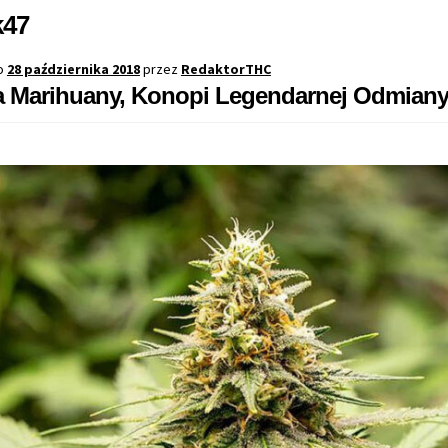
k47
o
28 października 2018
przez
RedaktorTHC
a Marihuany, Konopi Legendarnej Odmiany