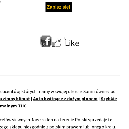
C
ducentów, których mamy w swojej ofercie. Sami również od
a zimny klimat
|
Auto kwitnące z dużym plonem
|
Szybkie
remalnym THC
.
celów siewnych. Nasz sklep na terenie Polski sprzedaje te
ego sklepu niezgodnie z polskim prawem lub innego kraju.