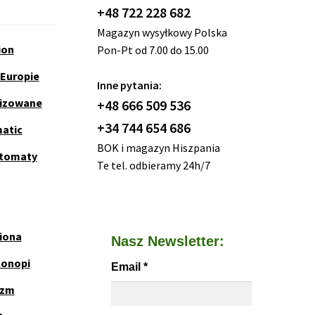
+48 722 228 682
Magazyn wysyłkowy Polska
ion
Pon-Pt od 7.00 do 15.00
 Europie
Inne pytania:
nizowane
+48 666 509 536
+34 744 654 686
matic
BOK i magazyn Hiszpania
utomaty
Te tel. odbieramy 24h/7
iona
Nasz Newsletter:
Konopi
Email
*
yzm