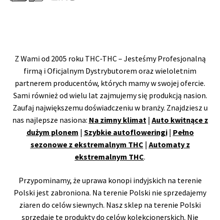
Z Wami od 2005 roku THC-THC – Jesteśmy Profesjonalną
firmą i Oficjalnym Dystrybutorem oraz wieloletnim
partnerem producentów, których mamy w swojej ofercie.
Sami również od wielu lat zajmujemy się produkcją nasion.
Zaufaj największemu doświadczeniu w branży. Znajdziesz u
nas najlepsze nasiona:
Na zimny klimat
|
Auto kwitnące z
dużym plonem
|
Szybkie autofloweringi
|
Pełno
sezonowe z ekstremalnym THC
|
Automaty z
ekstremalnym THC
.
Przypominamy, że uprawa konopi indyjskich na terenie
Polski jest zabroniona. Na terenie Polski nie sprzedajemy
ziaren do celów siewnych. Nasz sklep na terenie Polski
sprzedaje te produkty do celów kolekcjonerskich. Nie