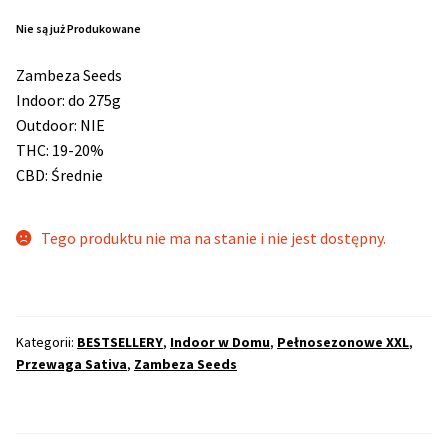
Nie są już Produkowane
Max THC 21% i Więcej
Zambeza Seeds
Indoor: do 275g
Odporne Odmiany
Outdoor: NIE
THC: 19-20%
Medyczne Odmiany
CBD: Średnie
Regularne
Tego produktu nie ma na stanie i nie jest dostępny.
Przewaga Indica
Przewaga Sativa
Kategorii:
BESTSELLERY
,
Indoor w Domu
,
Pełnosezonowe XXL
,
Przewaga Sativa
,
Zambeza Seeds
100% Indica
100% Sativa