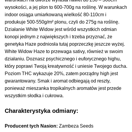
Inne Akcesoria
wysokości, a jej plon to 600-700g na roślinę. W warunkach
Rozwiń
indoor osiąga umiarkowaną wielkość 80-110cm i
Informacje
menu
produkuje 500-550g/m² plonu, czyli do 275g na roślinę.
potom
Rozwiń
Działanie White Widow jest wśród wszystkich odmian
Blog
menu
konopi jednym z największych i trzeba przyznać, że
potom
genetyka Haze podniosła tutaj poprzeczkę jeszcze wyżej.
GRATIS
White Widow Haze to przewaga sativy, również w swoim
działaniu. Doznasz psychicznego i euforycznego highu,
PROMOCJA 500 Plus
który poprawi Twoją kreatywność i uniesie Twojego ducha.
Poziom THC wykazuje 20%, zatem porządny high jest
Harmonogram Outdoor
gwarantowany. Smak i aromat odbiegają od reszty,
ponieważ mieszanka tropikalnych aromatów jest przede
Formy i Koszt Wysyłki
wszystkim słodka i cukrowa.
Odbiór Osobisty
Charakterystyka odmiany:
Kontakt
Producent tych Nasion:
Zambeza Seeds