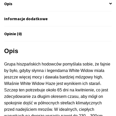
Opis
50% Indica i 50% Sativa
Informacje dodatkowe
Mix Paczki i Zestawy
Opinie (0)
Duże Oryginalne Opakowania
TOP 10 Auto
Opis
TOP 10 Indoor
Grupa hiszpańskich hodowców pomyślała sobie, że fajnie
by było, gdyby słynna i legendarna White Widow miała
TOP 10 Outdoor
jeszcze więcej mocy i dawała bardziej mózgowy high.
Właśnie White Widow Haze jest wynikiem ich starań.
Rozwiń
Producenci Nasion
Szczep ten potrzebuje około 65 dni na kwitnienie, co jest
menu
zdecydowanie za długim okresem czasu, aby mógł on
potom
Fajki Wodne
spokojnie dojść w północnych strefach klimatycznych
przed nadejściem mrozów. W idealnych, ciepłych
warunkach na dworze wyrasta nawet do 230 – 300cm